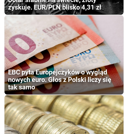
zyskuje. EUR/PLN blisko 4,31 zł
EBC pyta Europejczyków o wygląd
nowych euro. Głos z Polski liczy się
tak samo