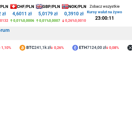
/PLN
CHF/PLN
GBP/PLN
NOK/PLN
Zobacz wszystkie
Kursy walut na żywo
 zł
4,6011 zł
5,0179 zł
0,3910 zł
23:00:11
,0132
0,01%
0,0006
0,01%
0,0007
0,26%
0,0010
orum
BTC
241,1k zł
ETH
7124,00 zł
XR
0%
0,26%
0,08%