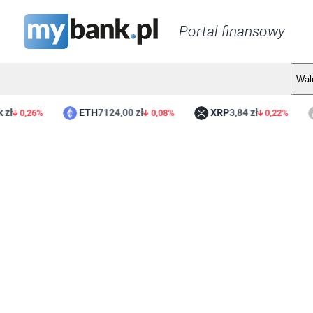
Portal finansowy
Wal
ETH
7124,00 zł
XRP
3,84 zł
L
0,26%
0,08%
0,22%