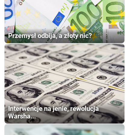
Przemysł odbija, a złoty nic?
Interwencje na jenie, rewolucja
Warsha...