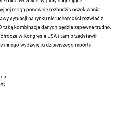
e roku. Wszelkie sygnały sugerujące
lacyjnej mogą ponownie rozbudzić oczekiwania
wy sytuacji na rynku nieruchomości rozwiać z
 O taką kombinacje danych będzie zapewne trudno,
półrocze w Kongresie USA i tam przedstawił
ię innego wydźwięku dzisiejszego raportu.
rma:
nt