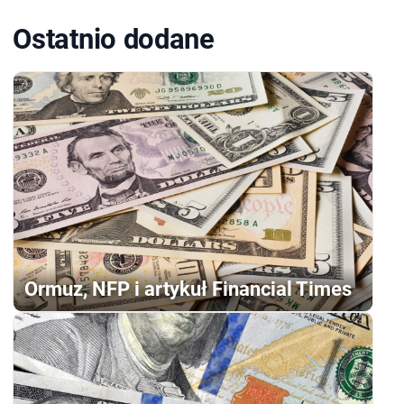
Ostatnio dodane
Ormuz, NFP i artykuł Financial Times