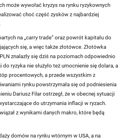
owych może wywołać kryzys na rynku ryzykownych
ealizować choć część zysków z najbardziej
.
artych na „carry trade” oraz powrót kapitału do
jających się, a więc także złotówce. Złotówka
DPLN znalazły się dziś na poziomach odpowiednio
do ryzyka nie służyło też umocnienie się dolara, a
tóp procentowych, a przede wszystkim z
waniami rynku powstrzymała się od podniesienia
eniu Dariusz Filar ostrzegł, że w obecnej sytuacji
tarczające do utrzymania inflacji w ryzach.
wiązał z wynikami danych makro, które będą
edaży domów na rynku wtórnym w USA, a na