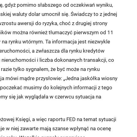
agę, gdyż pomimo słabszego od oczekiwań wyniku,
iej waluty dolar umocnił się. Świadczy to z jednej
zrostu awersji do ryzyka, choć z drugiej strony
yników można również tłumaczyć pierwszym od 11
na rynku wtórnym. Ta informacja jest niezwykle
nieruchomości, a zwłaszcza dla rynku kredytów
nieruchomości i liczba dokonanych transakcji, co
 razie tylko sygnałem, że być może na rynku
 ja mówi mądre przysłowie: „Jedna jaskółka wiosny
 poczekać musimy do kolejnych informacji z tego
iemy się jak wyglądała w czerwcu sytuacja na
eżowej Księgi, a więc raportu FED na temat sytuacji
je w niej zawarte mają szanse wpłynąć na ocenę