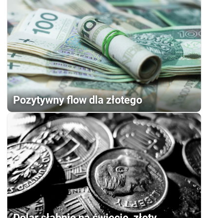
Pozytywny flow dla złotego
Dolar słabnie na świecie, złoty