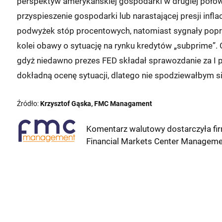
perspektyw amerykańskiej gospodarki w drugiej połowi
przyspieszenie gospodarki lub narastającej presji inf
podwyżek stóp procentowych, natomiast sygnały popra
kolei obawy o sytuację na rynku kredytów „subprime”.
gdyż niedawno prezes FED składał sprawozdanie za I 
dokładną ocenę sytuacji, dlatego nie spodziewałbym s
Źródło:
Krzysztof Gąska, FMC Managament
Komentarz walutowy dostarczyła fi
Financial Markets Center Manageme