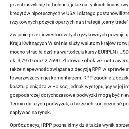
przestraszyli się turbulencji, jakie na rynkach finans
kredytów hipotecznych w USA i dlatego postanowili zr
ryzykownych pozycji opartych na strategii „carry trade”
Zwijanie przez inwestorów tych ryzykownych pozycji op
Kraju Kwitnących Wiśni nie służy walutom krajów rozwi
mocno straciła dziś na wartości, a kursy EURPLN i US
ok. 3,7970 oraz 2,7690. Złotówce obok wzrostu awersji 
także niepewność związana z decyzją RPP w sprawie s
towarzyszącym jej komentarzem. RPP zgodnie z oczeki
kosztu pieniądza w Polsce, jednak występujący w jej imi
gospodarczej dotychczasowe podwyżki mogą być niewys
Termin dalszych podwyżek, a także ich konieczność po
napływać na rynek.
Oprócz decyzji RPP poznaliśmy dziś także wynik sprz