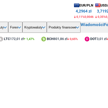
EUR/PLN
USD
4,2964 zł
3,7192
0,11%
0,0046
0,35%
0
Wiadomości
F
uty
Forex
Kryptowaluty
Produkty finansowe
TC
172,01 zł
BCH
801,86 zł
DOT
3,01 zł
1,47%
0,65%
1,1