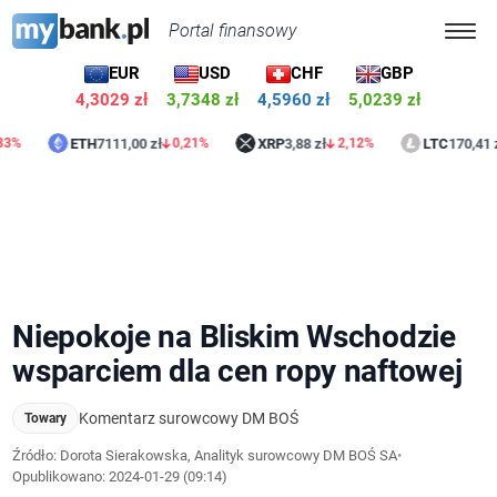
Portal finansowy
EUR
USD
CHF
GBP
4,3029 zł
3,7348 zł
4,5960 zł
5,0239 zł
ETH
7111,00 zł
XRP
3,88 zł
LTC
170,41 zł
0,21%
2,12%
0,77
Niepokoje na Bliskim Wschodzie
wsparciem dla cen ropy naftowej
Komentarz surowcowy DM BOŚ
Towary
Źródło: Dorota Sierakowska, Analityk surowcowy DM BOŚ SA
•
Opublikowano:
2024-01-29 (09:14)