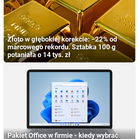
Złoto w głębokiej korekcie: −22% od
marcowego rekordu. Sztabka 100 g
potaniała o 14 tys. zł
Pakiet Office w firmie - kiedy wybrać