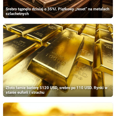
Srebro tąpnęło dzisiaj o 35%!. Piątkowy „reset” na metalach
szlachetnych
Złoto łamie barierę 5120 USD, srebro po 110 USD. Rynki w
stanie euforii i strachu