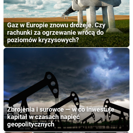
Gaz w Europie znowu drożeje. Czy
rachunki za ogrzewanie wrócą do
poziomów kryzysowych?
Zbrojenia i surowce — w co inwestuje
kapitał w czasach napięć
geopolitycznych