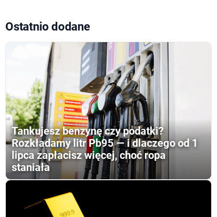
Ostatnio dodane
Tankujesz benzynę czy podatki?
Rozkładamy litr Pb95 — i dlaczego od 1
lipca zapłacisz więcej, choć ropa
staniała