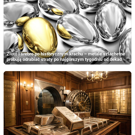
Złoto i srebro po historycznym krachu – metale szlachetne
próbują odrabiać straty po najgorszym tygodniu od dekad