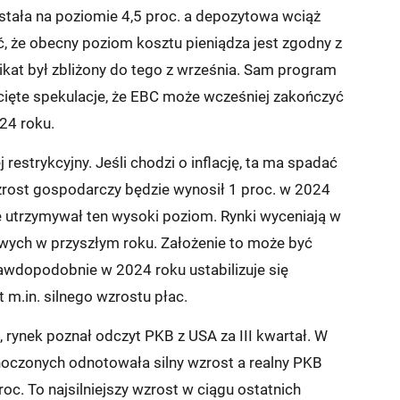
tała na poziomie 4,5 proc. a depozytowa wciąż
, że obecny poziom kosztu pieniądza jest zgodny z
ikat był zbliżony do tego z września. Sam program
cięte spekulacje, że EBC może wcześniej zakończyć
24 roku.
 restrykcyjny. Jeśli chodzi o inflację, ta ma spadać
zrost gospodarczy będzie wynosił 1 proc. w 2024
ie utrzymywał ten wysoki poziom. Rynki wyceniają w
ych w przyszłym roku. Założenie to może być
prawdopodobnie w 2024 roku ustabilizuje się
m.in. silnego wzrostu płac.
rynek poznał odczyt PKB z USA za III kwartał. W
oczonych odnotowała silny wzrost a realny PKB
oc. To najsilniejszy wzrost w ciągu ostatnich