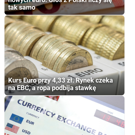
tak samo
Kurs Euro przy 4,33 zł. Rynek czeka
na EBC, a ropa podbija stawkę