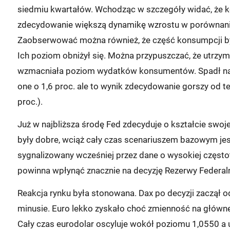
siedmiu kwartałów. Wchodząc w szczegóły widać, że k
zdecydowanie większą dynamikę wzrostu w porównaniu 
Zaobserwować można również, że część konsumpcji b
Ich poziom obniżył się. Można przypuszczać, że utrzym
wzmacniała poziom wydatków konsumentów. Spadł nato
one o 1,6 proc. ale to wynik zdecydowanie gorszy od
proc.).
Już w najbliższa środę Fed zdecyduje o kształcie swoj
były dobre, wciąż cały czas scenariuszem bazowym jes
sygnalizowany wcześniej przez dane o wysokiej często
powinna wpłynąć znacznie na decyzję Rezerwy Federaln
Reakcja rynku była stonowana. Dax po decyzji zaczął odr
minusie. Euro lekko zyskało choć zmienność na główne
Cały czas eurodolar oscyluje wokół poziomu 1,0550 a u