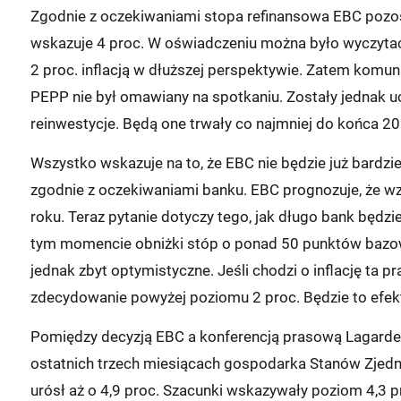
Zgodnie z oczekiwaniami stopa refinansowa EBC pozos
wskazuje 4 proc. W oświadczeniu można było wyczytać
2 proc. inflacją w dłuższej perspektywie. Zatem komun
PEPP nie był omawiany na spotkaniu. Zostały jednak u
reinwestycje. Będą one trwały co najmniej do końca 20
Wszystko wskazuje na to, że EBC nie będzie już bardziej
zgodnie z oczekiwaniami banku. EBC prognozuje, że w
roku. Teraz pytanie dotyczy tego, jak długo bank będz
tym momencie obniżki stóp o ponad 50 punktów bazow
jednak zbyt optymistyczne. Jeśli chodzi o inflację ta 
zdecydowanie powyżej poziomu 2 proc. Będzie to efekt 
Pomiędzy decyzją EBC a konferencją prasową Lagarde, 
ostatnich trzech miesiącach gospodarka Stanów Zjedn
urósł aż o 4,9 proc. Szacunki wskazywały poziom 4,3 pr