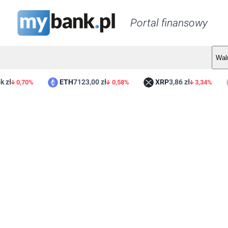
Portal finansowy
Wal
ETH
7123,00 zł
XRP
3,86 zł
L
0,70%
0,58%
3,34%