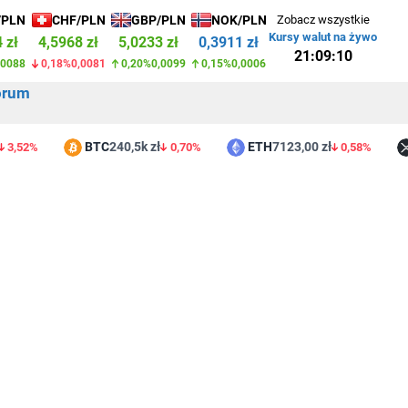
/PLN
CHF/PLN
GBP/PLN
NOK/PLN
Zobacz wszystkie
Kursy walut na żywo
 zł
4,5968 zł
5,0233 zł
0,3911 zł
21:09:10
,0088
0,18%
0,0081
0,20%
0,0099
0,15%
0,0006
orum
BTC
240,5k zł
ETH
7123,00 zł
XR
2%
0,70%
0,58%