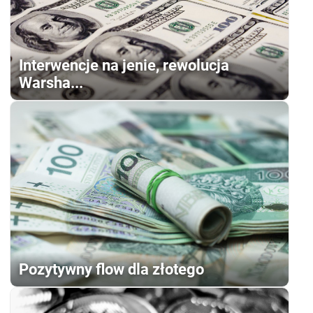
Interwencje na jenie, rewolucja
Warsha...
Pozytywny flow dla złotego