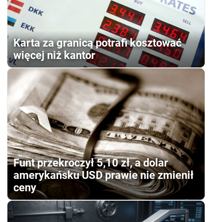
Karta za granicą potrafi kosztować
więcej niż kantor
Funt przekroczył 5,10 zł, a dolar
amerykańsku USD prawie nie zmienił
ceny