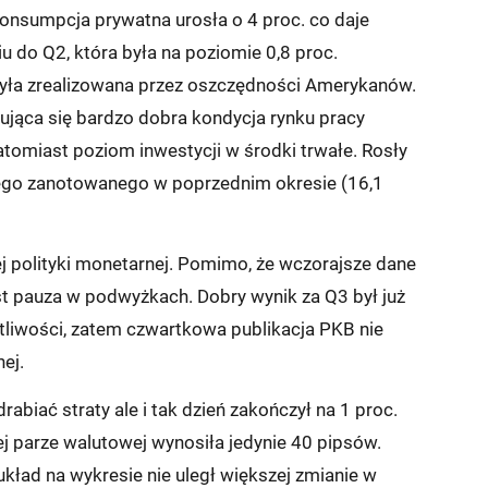
onsumpcja prywatna urosła o 4 proc. co daje
do Q2, która była na poziomie 0,8 proc.
yła zrealizowana przez oszczędności Amerykanów.
ująca się bardzo dobra kondycja rynku pracy
miast poziom inwestycji w środki trwałe. Rosły
 tego zanotowanego w poprzednim okresie (16,1
ej polityki monetarnej. Pomimo, że wczorajsze dane
t pauza w podwyżkach. Dobry wynik za Q3 był już
tliwości, zatem czwartkowa publikacja PKB nie
ej.
abiać straty ale i tak dzień zakończył na 1 proc.
j parze walutowej wynosiła jedynie 40 pipsów.
kład na wykresie nie uległ większej zmianie w