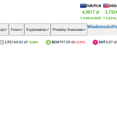
EUR/PLN
USD
4,3017 zł
3,7324
0,08%
0,0035
0,24%
0
Wiadomości
F
uty
Forex
Kryptowaluty
Produkty finansowe
TC
169,93 zł
BCH
797,59 zł
DOT
3,07 zł
0,46%
0,93%
3,5