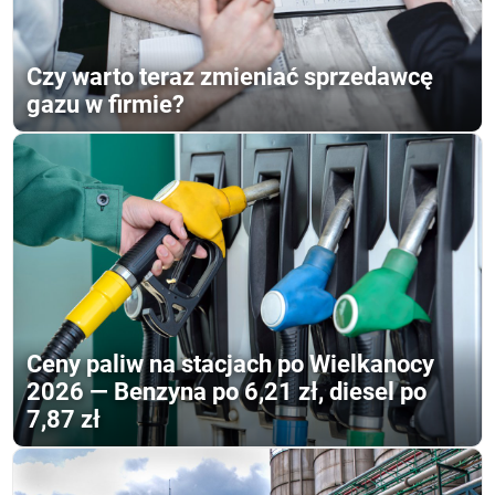
Czy warto teraz zmieniać sprzedawcę
gazu w firmie?
Ceny paliw na stacjach po Wielkanocy
2026 — Benzyna po 6,21 zł, diesel po
7,87 zł