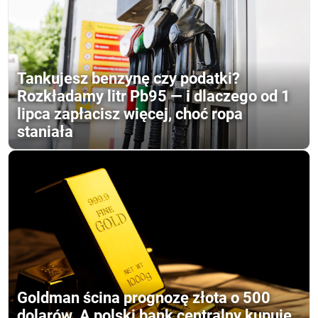
Tankujesz benzynę czy podatki?
Rozkładamy litr Pb95 — i dlaczego od 1
lipca zapłacisz więcej, choć ropa
staniała
Goldman ścina prognozę złota o 500
dolarów. A polski bank centralny kupuje