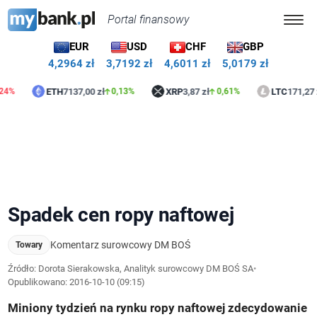
Portal finansowy
EUR
USD
CHF
GBP
4,2964 zł
3,7192 zł
4,6011 zł
5,0179 zł
ETH
7137,00 zł
XRP
3,87 zł
LTC
171,27 zł
0,13%
0,61%
1,05
Spadek cen ropy naftowej
Komentarz surowcowy DM BOŚ
Towary
Źródło: Dorota Sierakowska, Analityk surowcowy DM BOŚ SA
•
Opublikowano:
2016-10-10 (09:15)
Miniony tydzień na rynku ropy naftowej zdecydowanie