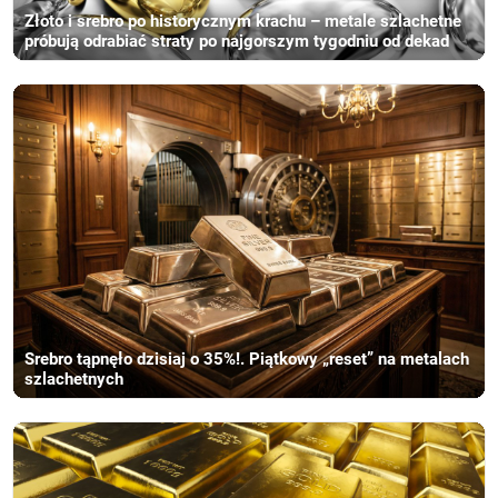
Złoto i srebro po historycznym krachu – metale szlachetne
próbują odrabiać straty po najgorszym tygodniu od dekad
Srebro tąpnęło dzisiaj o 35%!. Piątkowy „reset” na metalach
szlachetnych