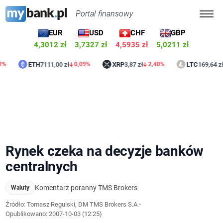
Portal finansowy
EUR
USD
CHF
GBP
4,3012 zł
3,7327 zł
4,5935 zł
5,0211 zł
ETH
7111,00 zł
XRP
3,87 zł
LTC
169,64 zł
0,09%
2,40%
0,49%
Rynek czeka na decyzje banków
centralnych
Komentarz poranny TMS Brokers
Waluty
Źródło: Tomasz Regulski, DM TMS Brokers S.A.
•
Opublikowano:
2007-10-03 (12:25)