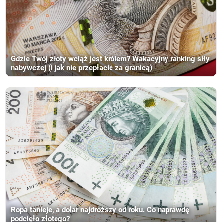
Gdzie Twój złoty wciąż jest królem? Wakacyjny ranking siły
nabywczej (i jak nie przepłacić za granicą)
Ropa tanieje, a dolar najdroższy od roku. Co naprawdę
podcięło złotego?