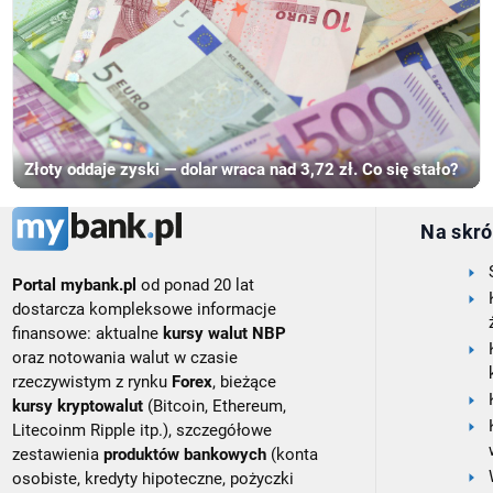
Złoty oddaje zyski — dolar wraca nad 3,72 zł. Co się stało?
Na skró
Portal mybank.pl
od ponad 20 lat
dostarcza kompleksowe informacje
finansowe: aktualne
kursy walut NBP
oraz notowania walut w czasie
rzeczywistym z rynku
Forex
, bieżące
kursy kryptowalut
(Bitcoin, Ethereum,
Litecoinm Ripple itp.), szczegółowe
zestawienia
produktów bankowych
(konta
osobiste, kredyty hipoteczne, pożyczki