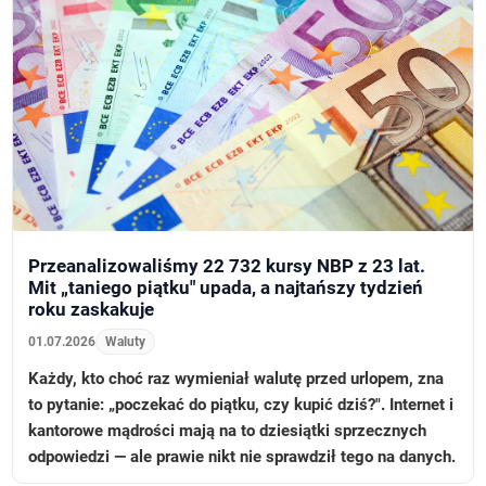
Przeanalizowaliśmy 22 732 kursy NBP z 23 lat.
Mit „taniego piątku" upada, a najtańszy tydzień
roku zaskakuje
01.07.2026
Waluty
Każdy, kto choć raz wymieniał walutę przed urlopem, zna
to pytanie: „poczekać do piątku, czy kupić dziś?". Internet i
kantorowe mądrości mają na to dziesiątki sprzecznych
odpowiedzi — ale prawie nikt nie sprawdził tego na danych.