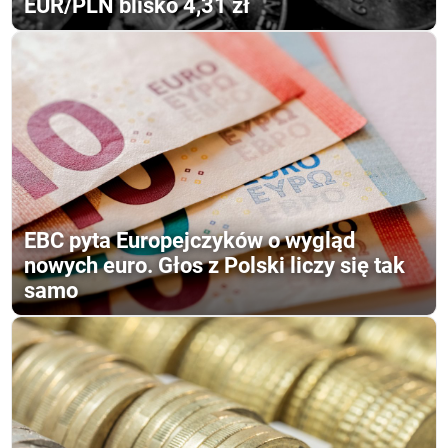
EUR/PLN blisko 4,31 zł
EBC pyta Europejczyków o wygląd
nowych euro. Głos z Polski liczy się tak
samo