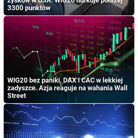
zysków w USA. WIG20 nurkuje poniżej
3300 punktów
WIG20 bez paniki, DAX i CAC w lekkiej
zadyszce. Azja reaguje na wahania Wall
Street