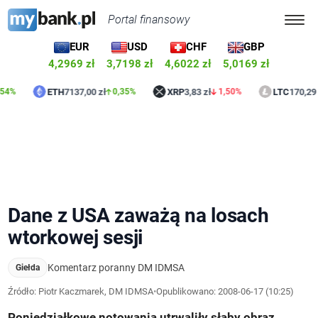
Portal finansowy
EUR
USD
CHF
GBP
4,2969 zł
3,7198 zł
4,6022 zł
5,0169 zł
ETH
7137,00 zł
XRP
3,83 zł
LTC
170,29 zł
0,35%
1,50%
0,53
Dane z USA zaważą na losach
wtorkowej sesji
Komentarz poranny DM IDMSA
Giełda
Źródło: Piotr Kaczmarek, DM IDMSA
•
Opublikowano:
2008-06-17 (10:25)
Poniedziałkowe notowania utrwaliły słaby obraz