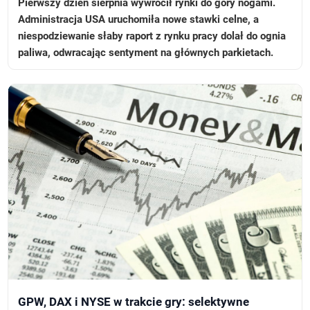
Pierwszy dzień sierpnia wywrócił rynki do góry nogami.
Administracja USA uruchomiła nowe stawki celne, a
niespodziewanie słaby raport z rynku pracy dolał do ognia
paliwa, odwracając sentyment na głównych parkietach.
GPW, DAX i NYSE w trakcie gry: selektywne