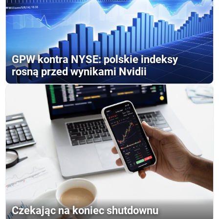
GPW kontra NYSE: polskie indeksy
rosną przed wynikami Nvidii
Czekając na koniec shutdownu