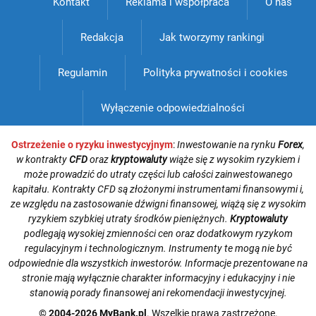
Kontakt
Reklama i współpraca
O nas
Redakcja
Jak tworzymy rankingi
Regulamin
Polityka prywatności i cookies
Wyłączenie odpowiedzialności
Ostrzeżenie o ryzyku inwestycyjnym
:
Inwestowanie na rynku
Forex
,
w kontrakty
CFD
oraz
kryptowaluty
wiąże się z wysokim ryzykiem i
może prowadzić do utraty części lub całości zainwestowanego
kapitału. Kontrakty CFD są złożonymi instrumentami finansowymi i,
ze względu na zastosowanie dźwigni finansowej, wiążą się z wysokim
ryzykiem szybkiej utraty środków pieniężnych.
Kryptowaluty
podlegają wysokiej zmienności cen oraz dodatkowym ryzykom
regulacyjnym i technologicznym. Instrumenty te mogą nie być
odpowiednie dla wszystkich inwestorów. Informacje prezentowane na
stronie mają wyłącznie charakter informacyjny i edukacyjny i nie
stanowią porady finansowej ani rekomendacji inwestycyjnej.
© 2004-2026 MyBank.pl
. Wszelkie prawa zastrzeżone.