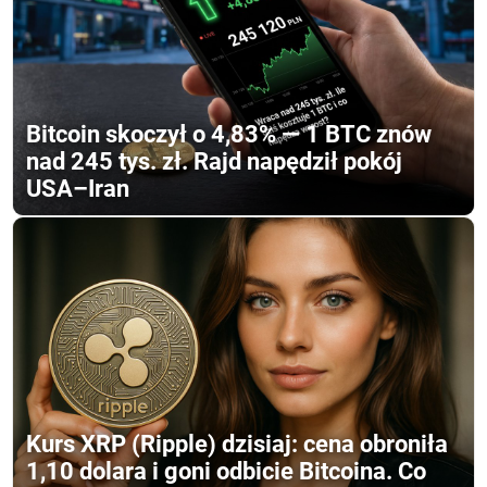
Bitcoin skoczył o 4,83% — 1 BTC znów
nad 245 tys. zł. Rajd napędził pokój
USA–Iran
Kurs XRP (Ripple) dzisiaj: cena obroniła
1,10 dolara i goni odbicie Bitcoina. Co