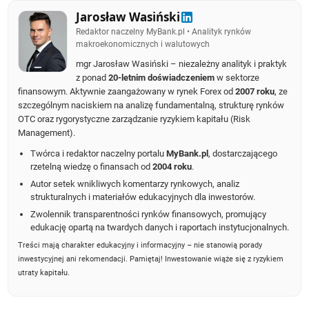
Jarosław Wasiński
Redaktor naczelny MyBank.pl • Analityk rynków
makroekonomicznych i walutowych
mgr Jarosław Wasiński – niezależny analityk i praktyk
z ponad
20-letnim doświadczeniem
w sektorze
finansowym. Aktywnie zaangażowany w rynek Forex od
2007 roku
, ze
szczególnym naciskiem na analizę fundamentalną, strukturę rynków
OTC oraz rygorystyczne zarządzanie ryzykiem kapitału (Risk
Management).
Twórca i redaktor naczelny portalu
MyBank.pl
, dostarczającego
rzetelną wiedzę o finansach od
2004 roku
.
Autor setek wnikliwych komentarzy rynkowych, analiz
strukturalnych i materiałów edukacyjnych dla inwestorów.
Zwolennik transparentności rynków finansowych, promujący
edukację opartą na twardych danych i raportach instytucjonalnych.
Treści mają charakter edukacyjny i informacyjny – nie stanowią porady
inwestycyjnej ani rekomendacji. Pamiętaj! Inwestowanie wiąże się z ryzykiem
utraty kapitału.