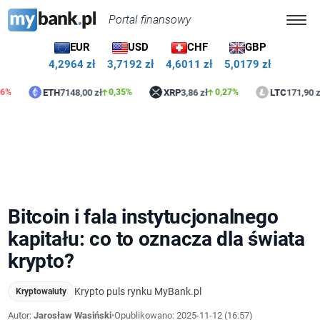
Portal finansowy
EUR
USD
CHF
GBP
4,2964 zł
3,7192 zł
4,6011 zł
5,0179 zł
ETH
7148,00 zł
XRP
3,86 zł
LTC
171,90 zł
0,35%
0,27%
1,56
Bitcoin i fala instytucjonalnego
kapitału: co to oznacza dla świata
krypto?
Krypto puls rynku MyBank.pl
Kryptowaluty
Autor:
Jarosław Wasiński
•
Opublikowano:
2025-11-12 (16:57)