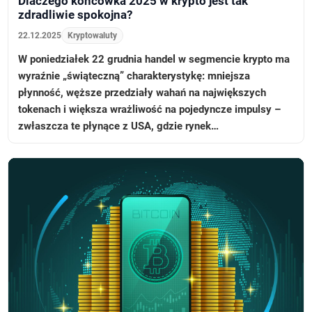
Dlaczego końcówka 2025 w krypto jest tak
zdradliwie spokojna?
22.12.2025
Kryptowaluty
W poniedziałek 22 grudnia handel w segmencie krypto ma
wyraźnie „świąteczną” charakterystykę: mniejsza
płynność, węższe przedziały wahań na największych
tokenach i większa wrażliwość na pojedyncze impulsy –
zwłaszcza te płynące z USA, gdzie rynek…