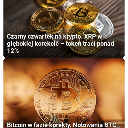
Czarny czwartek na krypto. XRP w
głębokiej korekcie – token traci ponad
12%
Bitcoin w fazie korekty. Notowania BTC