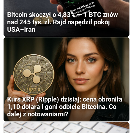
Bitcoin skoczył o 4,83% — 1 BTC znów
nad 245 tys. zł. Rajd napędził pokój
USA–Iran
Kurs XRP (Ripple) dzisiaj: cena obroniła
1,10 dolara i goni odbicie Bitcoina. Co
dalej z notowaniami?