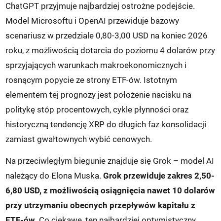
ChatGPT przyjmuje najbardziej ostrożne podejście.
Model Microsoftu i OpenAI przewiduje bazowy
scenariusz w przedziale 0,80-3,00 USD na koniec 2026
roku, z możliwością dotarcia do poziomu 4 dolarów przy
sprzyjających warunkach makroekonomicznych i
rosnącym popycie ze strony ETF-ów. Istotnym
elementem tej prognozy jest położenie nacisku na
politykę stóp procentowych, cykle płynności oraz
historyczną tendencję XRP do długich faz konsolidacji
zamiast gwałtownych wybić cenowych.
Na przeciwległym biegunie znajduje się Grok – model AI
należący do Elona Muska.
Grok przewiduje zakres 2,50-
6,80 USD, z możliwością osiągnięcia nawet 10 dolarów
przy utrzymaniu obecnych przepływów kapitału z
ETF-ów
. Co ciekawe, ten najbardziej optymistyczny