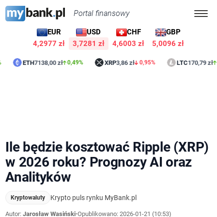
Portal finansowy
EUR
USD
CHF
GBP
4,2977 zł
3,7281 zł
4,6003 zł
5,0096 zł
ETH
7138,00 zł
XRP
3,86 zł
LTC
170,79 zł
0,49%
0,95%
1,87%
Ile będzie kosztować Ripple (XRP)
w 2026 roku? Prognozy AI oraz
Analityków
Krypto puls rynku MyBank.pl
Kryptowaluty
Autor:
Jarosław Wasiński
•
Opublikowano:
2026-01-21 (10:53)