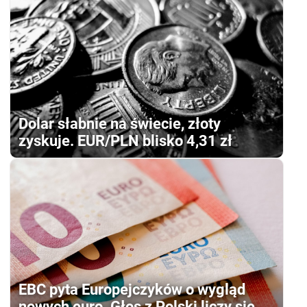
Dolar słabnie na świecie, złoty
zyskuje. EUR/PLN blisko 4,31 zł
EBC pyta Europejczyków o wygląd
nowych euro. Głos z Polski liczy się