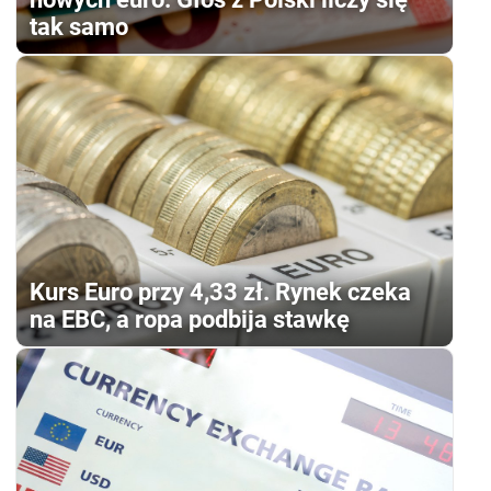
tak samo
Kurs Euro przy 4,33 zł. Rynek czeka
na EBC, a ropa podbija stawkę