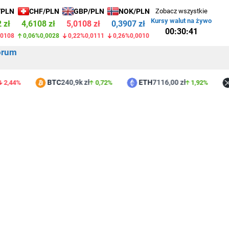
/PLN
CHF/PLN
GBP/PLN
NOK/PLN
Zobacz wszystkie
Kursy walut na żywo
 zł
4,6108 zł
5,0108 zł
0,3907 zł
00:30:41
,0108
0,06%
0,0028
0,22%
0,0111
0,26%
0,0010
orum
BTC
240,9k zł
ETH
7116,00 zł
X
44%
0,72%
1,92%