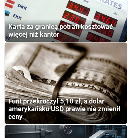
Karta za granicą potrafi kosztować
więcej niż kantor
Funt przekroczył 5,10 zł, a dolar
amerykańsku USD prawie nie zmienił
ceny