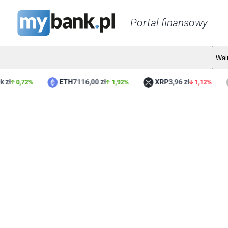
Portal finansowy
Wal
ETH
7116,00 zł
XRP
3,96 zł
0,72%
1,92%
1,12%