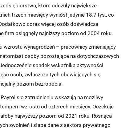
rzedsiębiorstwa, które odczuły największe
nich trzech miesięcy wyniósł jedynie 18.7 tys., co
 Dodatkowo coraz więcej osób doświadcza
jne firm osiągnęły najniższy poziom od 2004 roku.
i wzrostu wynagrodzeń – pracownicy zmieniający
i, natomiast osoby pozostające na dotychczasowych
. Jednocześnie spadek wskaźnika aktywności
ęść osób, zwłaszcza tych obawiających się
ficjalny poziom bezrobocia.
ayrolls o zatrudnieniu wskazują na możliwy
ym tempem wzrostu od czterech miesięcy. Oczekuje
czałoby najwyższy poziom od 2021 roku. Rosnąca
nych zwolnień i słabe dane z sektora prywatnego