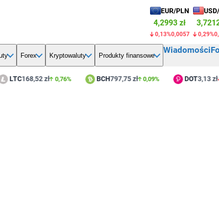
EUR/PLN
USD
4,2993 zł
3,7212
0,13%
0,0057
0,29%
0
Wiadomości
F
uty
Forex
Kryptowaluty
Produkty finansowe
LTC
168,52 zł
BCH
797,75 zł
DOT
3,13 zł
0,76%
0,09%
2,