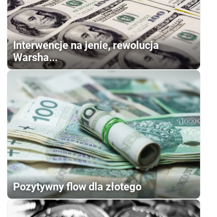
Interwencje na jenie, rewolucja
Warsha...
Pozytywny flow dla złotego