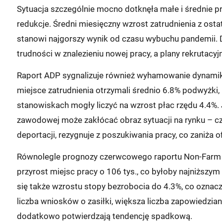
Sytuacja szczególnie mocno dotknęła małe i średnie p
redukcje. Średni miesięczny wzrost zatrudnienia z ostat
stanowi najgorszy wynik od czasu wybuchu pandemii.
trudności w znalezieniu nowej pracy, a plany rekrutacy
Raport ADP sygnalizuje również wyhamowanie dynamik
miejsce zatrudnienia otrzymali średnio 6.8% podwyżk
stanowiskach mogły liczyć na wzrost płac rzędu 4.4%
zawodowej może zakłócać obraz sytuacji na rynku – cz
deportacji, rezygnuje z poszukiwania pracy, co zaniża o
Równolegle prognozy czerwcowego raportu Non-Farm P
przyrost miejsc pracy o 106 tys., co byłoby najniższ
się także wzrostu stopy bezrobocia do 4.3%, co ozna
liczba wniosków o zasiłki, większa liczba zapowiedzia
dodatkowo potwierdzają tendencję spadkową.