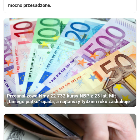
mocno przesadzone.
Przeanalizowaliśmy 22 732 kursy NBP z 23 lat. Mit
„taniego piątku" upada, a najtańszy tydzień roku zaskakuje