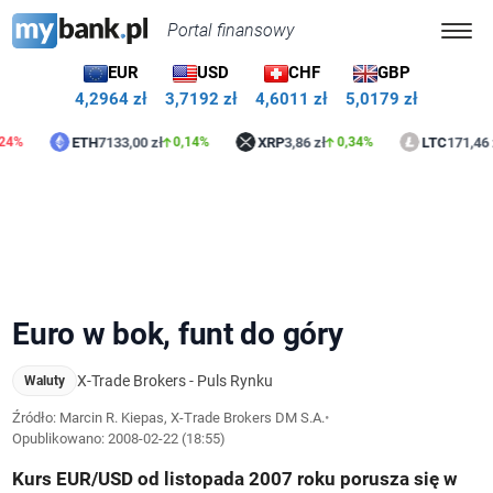
Portal finansowy
EUR
USD
CHF
GBP
4,2964 zł
3,7192 zł
4,6011 zł
5,0179 zł
ETH
7133,00 zł
XRP
3,86 zł
LTC
171,46 zł
0,14%
0,34%
1,16
Euro w bok, funt do góry
X-Trade Brokers - Puls Rynku
Waluty
Źródło: Marcin R. Kiepas, X-Trade Brokers DM S.A.
•
Opublikowano:
2008-02-22 (18:55)
Kurs EUR/USD od listopada 2007 roku porusza się w