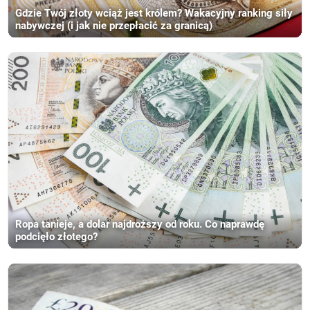
Gdzie Twój złoty wciąż jest królem? Wakacyjny ranking siły
nabywczej (i jak nie przepłacić za granicą)
Ropa tanieje, a dolar najdroższy od roku. Co naprawdę
podcięło złotego?