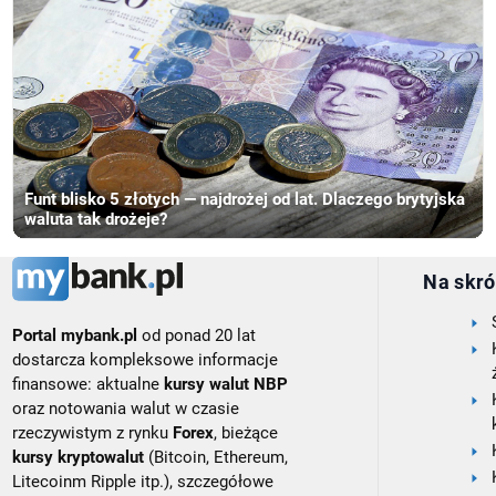
Funt blisko 5 złotych — najdrożej od lat. Dlaczego brytyjska
waluta tak drożeje?
Na skró
Portal mybank.pl
od ponad 20 lat
dostarcza kompleksowe informacje
finansowe: aktualne
kursy walut NBP
oraz notowania walut w czasie
rzeczywistym z rynku
Forex
, bieżące
kursy kryptowalut
(Bitcoin, Ethereum,
Litecoinm Ripple itp.), szczegółowe