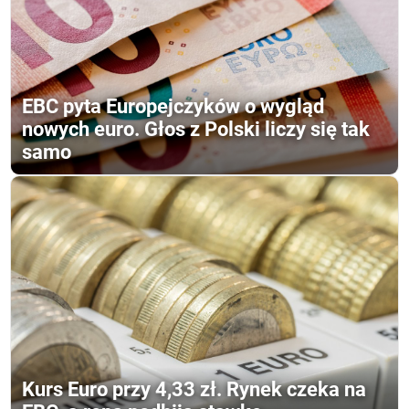
EBC pyta Europejczyków o wygląd
nowych euro. Głos z Polski liczy się tak
samo
Kurs Euro przy 4,33 zł. Rynek czeka na