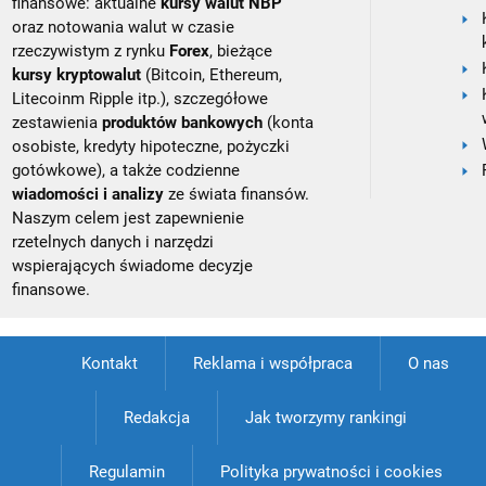
finansowe: aktualne
kursy walut NBP
oraz notowania walut w czasie
rzeczywistym z rynku
Forex
, bieżące
kursy kryptowalut
(Bitcoin, Ethereum,
Litecoinm Ripple itp.), szczegółowe
zestawienia
produktów bankowych
(konta
osobiste, kredyty hipoteczne, pożyczki
gotówkowe), a także codzienne
wiadomości i analizy
ze świata finansów.
Naszym celem jest zapewnienie
rzetelnych danych i narzędzi
wspierających świadome decyzje
finansowe.
Kontakt
Reklama i współpraca
O nas
Redakcja
Jak tworzymy rankingi
Regulamin
Polityka prywatności i cookies