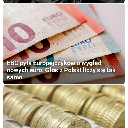
EBC pyta Europejczyków o wygląd
nowych euro. Głos z Polski liczy się tak
samo