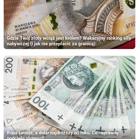
Gdzie Twój złoty wciąż jest królem? Wakacyjny ranking siły
nabywczej (i jak nie przepłacić za granicą)
Ropa tanieje, a dolar najdroższy od roku. Co naprawdę
podcięło złotego?