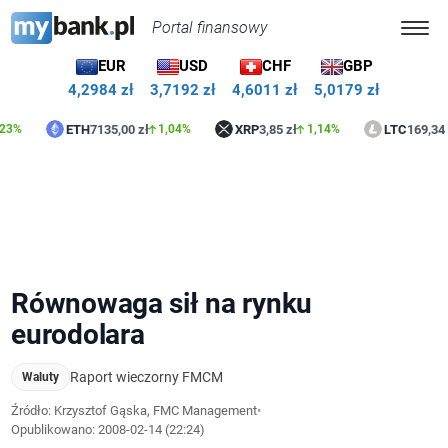
Portal finansowy
EUR
USD
CHF
GBP
4,2984 zł
3,7192 zł
4,6011 zł
5,0179 zł
ETH
7135,00 zł
XRP
3,85 zł
LTC
169,34 zł
1,04%
1,14%
0,29
Równowaga sił na rynku
eurodolara
Raport wieczorny FMCM
Waluty
Źródło: Krzysztof Gąska, FMC Management
•
Opublikowano:
2008-02-14 (22:24)