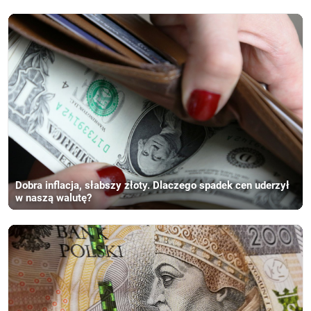
Dobra inflacja, słabszy złoty. Dlaczego spadek cen uderzył
w naszą walutę?