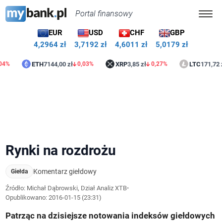
Portal finansowy
EUR
USD
CHF
GBP
4,2964 zł
3,7192 zł
4,6011 zł
5,0179 zł
ETH
7144,00 zł
XRP
3,85 zł
LTC
171,72 zł
0,03%
0,27%
1,18
Rynki na rozdrożu
Komentarz giełdowy
Giełda
Źródło: Michał Dąbrowski, Dział Analiz XTB
•
Opublikowano:
2016-01-15 (23:31)
Patrząc na dzisiejsze notowania indeksów giełdowych