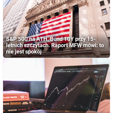
S&P 500 na ATH, Bund 10Y przy 15-
letnich szczytach. Raport MFW mówi: to
nie jest spokój