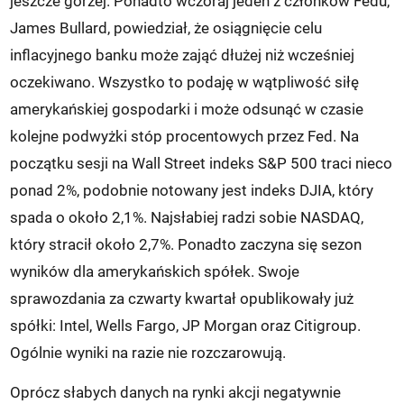
jeszcze gorzej. Ponadto wczoraj jeden z członków Fedu,
James Bullard, powiedział, że osiągnięcie celu
inflacyjnego banku może zająć dłużej niż wcześniej
oczekiwano. Wszystko to podaję w wątpliwość siłę
amerykańskiej gospodarki i może odsunąć w czasie
kolejne podwyżki stóp procentowych przez Fed. Na
początku sesji na Wall Street indeks S&P 500 traci nieco
ponad 2%, podobnie notowany jest indeks DJIA, który
spada o około 2,1%. Najsłabiej radzi sobie NASDAQ,
który stracił około 2,7%. Ponadto zaczyna się sezon
wyników dla amerykańskich spółek. Swoje
sprawozdania za czwarty kwartał opublikowały już
spółki: Intel, Wells Fargo, JP Morgan oraz Citigroup.
Ogólnie wyniki na razie nie rozczarowują.
Oprócz słabych danych na rynki akcji negatywnie