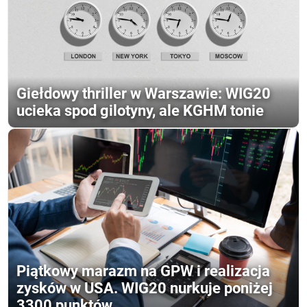
Giełdowy thriller w Warszawie: WIG20
ucieka spod gilotyny, ale KGHM tonie
Piątkowy marazm na GPW i realizacja
zysków w USA. WIG20 nurkuje poniżej
3300 punktów