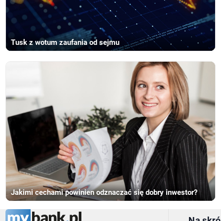
Tusk z wotum zaufania od sejmu
Jakimi cechami powinien odznaczać się dobry inwestor?
Na skró