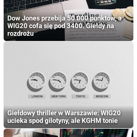
Dow Jones przebija 50 000 punktów, a
WIG20 cofa się pod 3400. Giełdy na
rozdrożu
Giełdowy thriller w Warszawie: WIG20
ucieka spod gilotyny, ale KGHM tonie