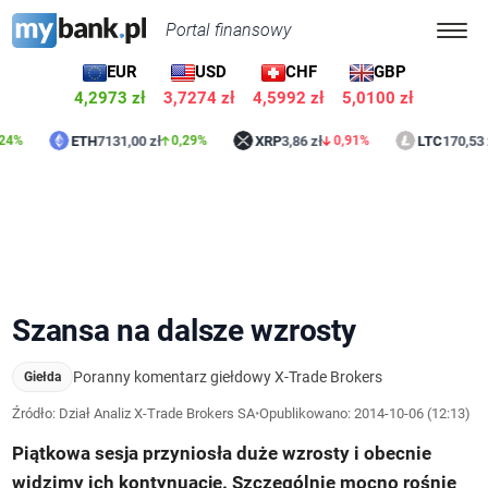
Portal finansowy
EUR
USD
CHF
GBP
4,2973 zł
3,7274 zł
4,5992 zł
5,0100 zł
ETH
7131,00 zł
XRP
3,86 zł
LTC
170,53 zł
0,29%
0,91%
1,71
Szansa na dalsze wzrosty
Poranny komentarz giełdowy X-Trade Brokers
Giełda
Źródło: Dział Analiz X-Trade Brokers SA
•
Opublikowano:
2014-10-06 (12:13)
Piątkowa sesja przyniosła duże wzrosty i obecnie
widzimy ich kontynuację. Szczególnie mocno rośnie