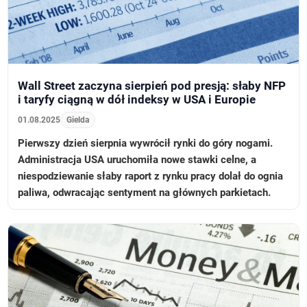
Wall Street zaczyna sierpień pod presją: słaby NFP
i taryfy ciągną w dół indeksy w USA i Europie
01.08.2025
Gielda
Pierwszy dzień sierpnia wywrócił rynki do góry nogami.
Administracja USA uruchomiła nowe stawki celne, a
niespodziewanie słaby raport z rynku pracy dolał do ognia
paliwa, odwracając sentyment na głównych parkietach.