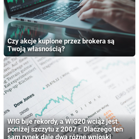
Czy akcje kupione przez brokera są
Twoją własnością?
WIG bije rekordy, a WIG20 wciąż jest
poniżej szczytu z 2007 r. Dlaczego ten
sam rynek daje dwa różne wnioski