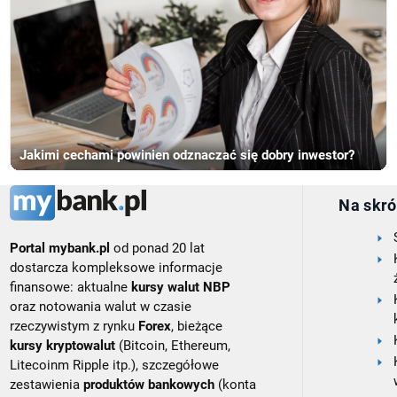
Jakimi cechami powinien odznaczać się dobry inwestor?
Na skró
Portal mybank.pl
od ponad 20 lat
dostarcza kompleksowe informacje
finansowe: aktualne
kursy walut NBP
oraz notowania walut w czasie
rzeczywistym z rynku
Forex
, bieżące
kursy kryptowalut
(Bitcoin, Ethereum,
Litecoinm Ripple itp.), szczegółowe
zestawienia
produktów bankowych
(konta