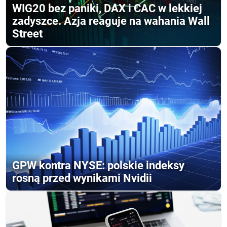
WIG20 bez paniki, DAX i CAC w lekkiej
zadyszce. Azja reaguje na wahania Wall
Street
GPW kontra NYSE: polskie indeksy
rosną przed wynikami Nvidii