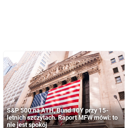
S&P 500 na ATH, Bund 10Y przy 15-
letnich szczytach. Raport MFW mówi: to
nie jest spokój