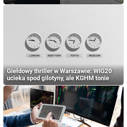
Giełdowy thriller w Warszawie: WIG20
ucieka spod gilotyny, ale KGHM tonie