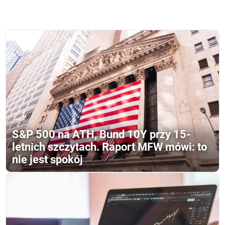
S&P 500 na ATH, Bund 10Y przy 15-
letnich szczytach. Raport MFW mówi: to
nie jest spokój