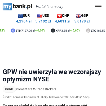
Portal finansowy
EUR
USD
CHF
GBP
4,2984 zł
3,7192 zł
4,6011 zł
5,0179 zł
ETH
7127,00 zł
XRP
3,85 zł
LTC
169,52 zł
0,60%
0,60%
0,04
GPW nie uwierzyła we wczorajszy
optymizm NYSE
Komentarz X-Trade Brokers
Giełda
Źródło: Tomasz Uściński, XTB
•
Opublikowano:
2007-08-03 (16:50)
Coraz częściej dająca się we znaki ostrożność