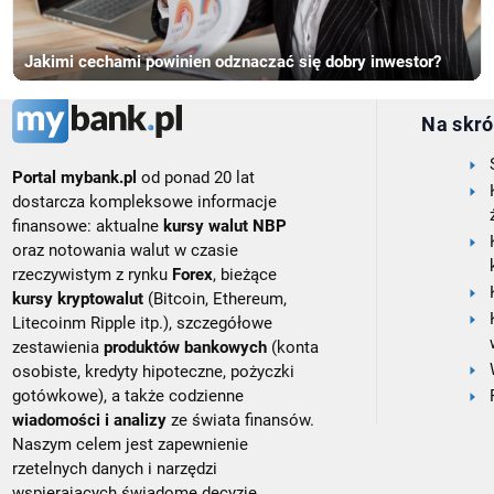
Jakimi cechami powinien odznaczać się dobry inwestor?
Na skró
Portal mybank.pl
od ponad 20 lat
dostarcza kompleksowe informacje
finansowe: aktualne
kursy walut NBP
oraz notowania walut w czasie
rzeczywistym z rynku
Forex
, bieżące
kursy kryptowalut
(Bitcoin, Ethereum,
Litecoinm Ripple itp.), szczegółowe
zestawienia
produktów bankowych
(konta
osobiste, kredyty hipoteczne, pożyczki
gotówkowe), a także codzienne
wiadomości i analizy
ze świata finansów.
Naszym celem jest zapewnienie
rzetelnych danych i narzędzi
wspierających świadome decyzje