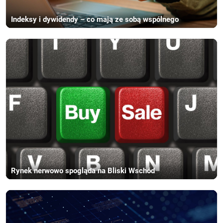
Indeksy i dywidendy – co mają ze sobą wspólnego
Rynek nerwowo spogląda na Bliski Wschód