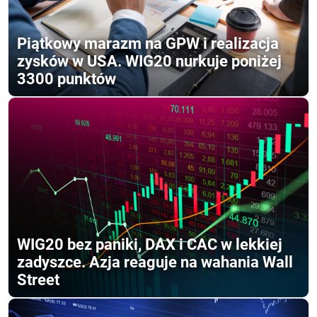
Piątkowy marazm na GPW i realizacja
zysków w USA. WIG20 nurkuje poniżej
3300 punktów
WIG20 bez paniki, DAX i CAC w lekkiej
zadyszce. Azja reaguje na wahania Wall
Street