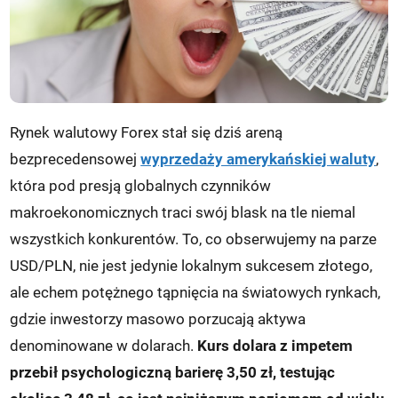
Rynek walutowy Forex stał się dziś areną
bezprecedensowej
wyprzedaży amerykańskiej waluty
,
która pod presją globalnych czynników
makroekonomicznych traci swój blask na tle niemal
wszystkich konkurentów. To, co obserwujemy na parze
USD/PLN, nie jest jedynie lokalnym sukcesem złotego,
ale echem potężnego tąpnięcia na światowych rynkach,
gdzie inwestorzy masowo porzucają aktywa
denominowane w dolarach.
Kurs dolara z impetem
przebił psychologiczną barierę 3,50 zł, testując