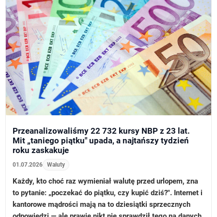
Przeanalizowaliśmy 22 732 kursy NBP z 23 lat.
Mit „taniego piątku" upada, a najtańszy tydzień
roku zaskakuje
01.07.2026
Waluty
Każdy, kto choć raz wymieniał walutę przed urlopem, zna
to pytanie: „poczekać do piątku, czy kupić dziś?". Internet i
kantorowe mądrości mają na to dziesiątki sprzecznych
odpowiedzi — ale prawie nikt nie sprawdził tego na danych.