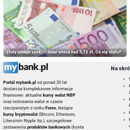
Złoty oddaje zyski — dolar wraca nad 3,72 zł. Co się stało?
Na skró
Portal mybank.pl
od ponad 20 lat
dostarcza kompleksowe informacje
finansowe: aktualne
kursy walut NBP
oraz notowania walut w czasie
rzeczywistym z rynku
Forex
, bieżące
kursy kryptowalut
(Bitcoin, Ethereum,
Litecoinm Ripple itp.), szczegółowe
zestawienia
produktów bankowych
(konta