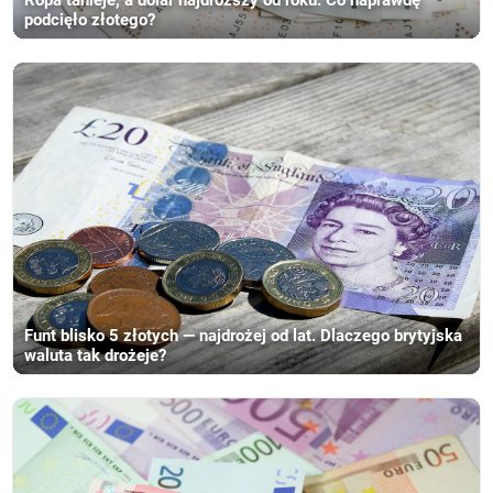
Ropa tanieje, a dolar najdroższy od roku. Co naprawdę
podcięło złotego?
Funt blisko 5 złotych — najdrożej od lat. Dlaczego brytyjska
waluta tak drożeje?