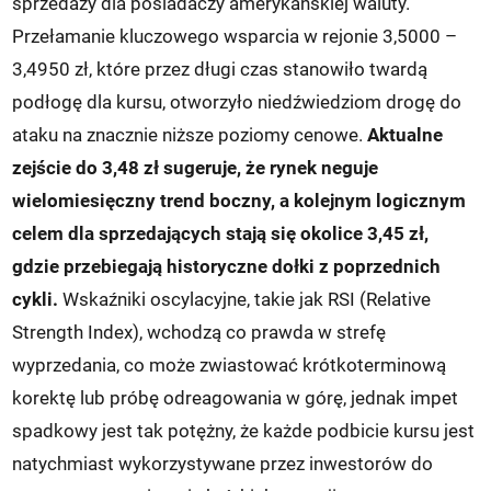
sprzedaży dla posiadaczy amerykańskiej waluty.
Przełamanie kluczowego wsparcia w rejonie 3,5000 –
3,4950 zł, które przez długi czas stanowiło twardą
podłogę dla kursu, otworzyło niedźwiedziom drogę do
ataku na znacznie niższe poziomy cenowe.
Aktualne
zejście do 3,48 zł sugeruje, że rynek neguje
wielomiesięczny trend boczny, a kolejnym logicznym
celem dla sprzedających stają się okolice 3,45 zł,
gdzie przebiegają historyczne dołki z poprzednich
cykli.
Wskaźniki oscylacyjne, takie jak RSI (Relative
Strength Index), wchodzą co prawda w strefę
wyprzedania, co może zwiastować krótkoterminową
korektę lub próbę odreagowania w górę, jednak impet
spadkowy jest tak potężny, że każde podbicie kursu jest
natychmiast wykorzystywane przez inwestorów do