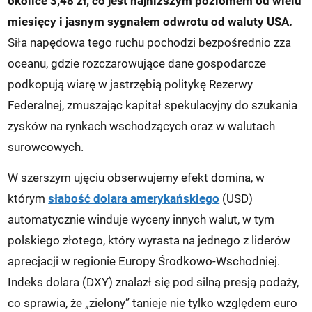
okolice 3,48 zł, co jest najniższym poziomem od wielu
miesięcy i jasnym sygnałem odwrotu od waluty USA.
Siła napędowa tego ruchu pochodzi bezpośrednio zza
oceanu, gdzie rozczarowujące dane gospodarcze
podkopują wiarę w jastrzębią politykę Rezerwy
Federalnej, zmuszając kapitał spekulacyjny do szukania
zysków na rynkach wschodzących oraz w walutach
surowcowych.
W szerszym ujęciu obserwujemy efekt domina, w
którym
słabość dolara amerykańskiego
(USD)
automatycznie winduje wyceny innych walut, w tym
polskiego złotego, który wyrasta na jednego z liderów
aprecjacji w regionie Europy Środkowo-Wschodniej.
Indeks dolara (DXY) znalazł się pod silną presją podaży,
co sprawia, że „zielony” tanieje nie tylko względem euro