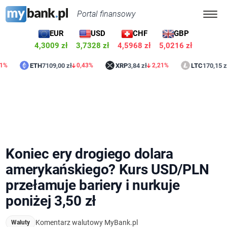
Portal finansowy
EUR
USD
CHF
GBP
4,3009 zł
3,7328 zł
4,5967 zł
5,0215 zł
ETH
7109,00 zł
XRP
3,84 zł
LTC
170,15 zł
0,43%
2,21%
1,09%
Koniec ery drogiego dolara
amerykańskiego? Kurs USD/PLN
przełamuje bariery i nurkuje
poniżej 3,50 zł
Komentarz walutowy MyBank.pl
Waluty