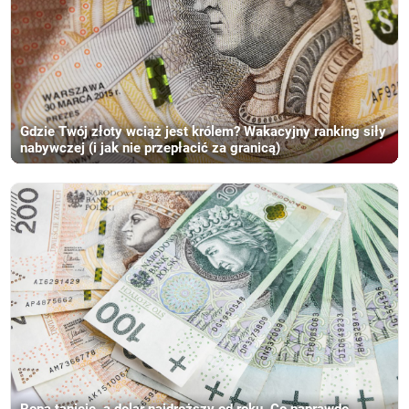
Gdzie Twój złoty wciąż jest królem? Wakacyjny ranking siły
nabywczej (i jak nie przepłacić za granicą)