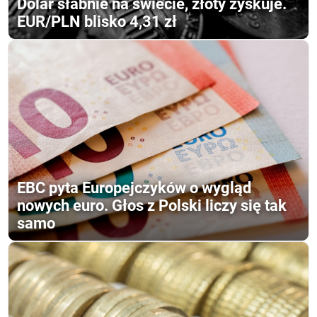
Dolar słabnie na świecie, złoty zyskuje.
EUR/PLN blisko 4,31 zł
EBC pyta Europejczyków o wygląd
nowych euro. Głos z Polski liczy się tak
samo