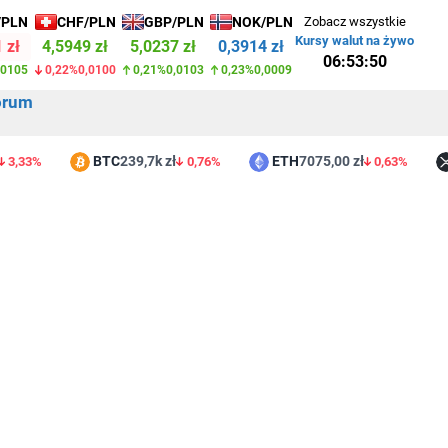
/PLN
CHF/PLN
GBP/PLN
NOK/PLN
Zobacz wszystkie
Kursy walut na żywo
 zł
4,5949 zł
5,0237 zł
0,3914 zł
06:53:50
,0105
0,22%
0,0100
0,21%
0,0103
0,23%
0,0009
orum
BTC
239,7k zł
ETH
7075,00 zł
XR
3%
0,76%
0,63%