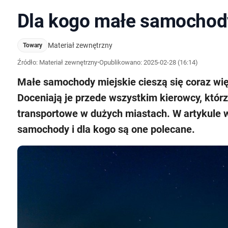
Dla kogo małe samochod
Materiał zewnętrzny
Towary
Źródło: Materiał zewnętrzny
•
Opublikowano:
2025-02-28 (16:14)
Małe samochody miejskie cieszą się coraz wię
Doceniają je przede wszystkim kierowcy, którz
transportowe w dużych miastach. W artykule w
samochody i dla kogo są one polecane.