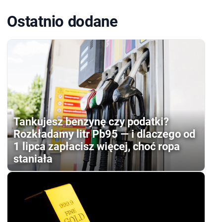
Ostatnio dodane
Tankujesz benzynę czy podatki?
Rozkładamy litr Pb95 — i dlaczego od
1 lipca zapłacisz więcej, choć ropa
staniała