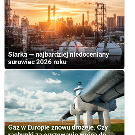
Siarka — najbardziej niedoceniany
surowiec 2026 roku
Gaz w Europie znowu drożeje. Czy
rachunki za ogrzewanie wrócą do