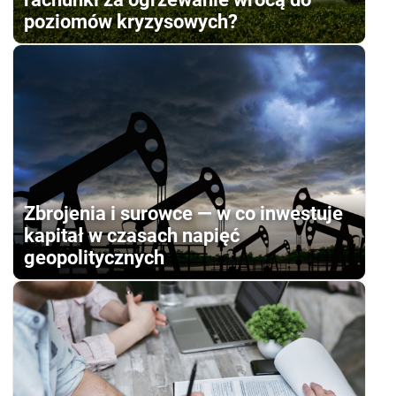
poziomów kryzysowych?
Zbrojenia i surowce — w co inwestuje
kapitał w czasach napięć
geopolitycznych