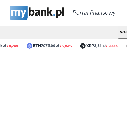
Portal finansowy
Wal
ETH
7075,00 zł
XRP
3,81 zł
L
0,76%
0,63%
2,44%