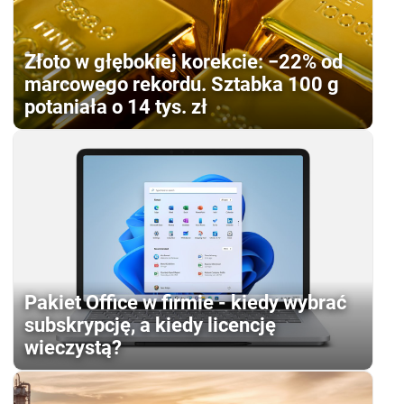
Złoto w głębokiej korekcie: −22% od
marcowego rekordu. Sztabka 100 g
potaniała o 14 tys. zł
Pakiet Office w firmie - kiedy wybrać
subskrypcję, a kiedy licencję
wieczystą?