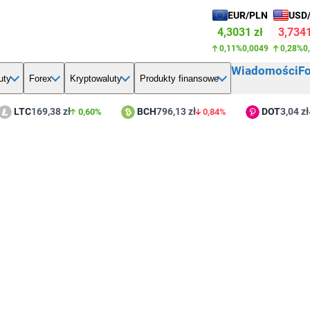
EUR/PLN
USD
4,3031 zł
3,7341
0,11%
0,0049
0,28%
0
Wiadomości
F
uty
Forex
Kryptowaluty
Produkty finansowe
TC
169,38 zł
BCH
796,13 zł
DOT
3,04 zł
0,60%
0,84%
3,3