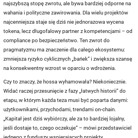
najszybszą stopę zwrotu, ale bywa bardziej odporne na
wahania i polityczne zawirowania. Dla wielu projektów
najcenniejsza staje się dziś nie jednorazowa wycena
tokena, lecz długofalowy partner z kompetencjami – od
compliance po bezpieczeństwo. Ten zwrot do
pragmatyzmu ma znaczenie dla całego ekosystemu:
zmniejsza ryzyko cyklicznych „bańek” i zwiększa szansę
na konsekwentny wzrost w oparciu o wdrożenia.
Czy to znaczy, że hossa wyhamowała? Niekoniecznie.
Widać raczej przesunięcie z fazy „łatwych historii” do
etapu, w którym każda teza musi być poparta danymi:
użytkownikami, przychodami, trendami on-chain.
„Kapitał jest dziś wybiórczy, ale za to bardziej lojalny,
jeśli dostaje to, czego oczekuje” – mówi przedstawiciel
jednego z funduszy wspierających projekty