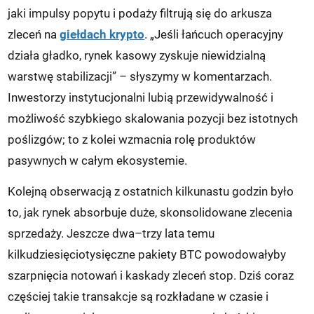
jaki impulsy popytu i podaży filtrują się do arkusza
zleceń na
giełdach krypto
. „Jeśli łańcuch operacyjny
działa gładko, rynek kasowy zyskuje niewidzialną
warstwę stabilizacji” – słyszymy w komentarzach.
Inwestorzy instytucjonalni lubią przewidywalność i
możliwość szybkiego skalowania pozycji bez istotnych
poślizgów; to z kolei wzmacnia rolę produktów
pasywnych w całym ekosystemie.
Kolejną obserwacją z ostatnich kilkunastu godzin było
to, jak rynek absorbuje duże, skonsolidowane zlecenia
sprzedaży. Jeszcze dwa–trzy lata temu
kilkudziesięciotysięczne pakiety BTC powodowałyby
szarpnięcia notowań i kaskady zleceń stop. Dziś coraz
częściej takie transakcje są rozkładane w czasie i