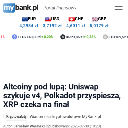
Portal finansowy
EUR
USD
CHF
GBP
4,2984 zł
3,7192 zł
4,6011 zł
5,0179 zł
ETH
7140,00 zł
XRP
3,86 zł
LTC
169,52 zł
0,20%
0,38%
0,5
Altcoiny pod lupą: Uniswap
szykuje v4, Polkadot przyspiesza,
XRP czeka na finał
Wiadomości kryptowalutowe MyBank.pl
Kryptowaluty
Autor:
Jarosław Wasiński
•
Opublikowano:
2025-07-30 (10:20)