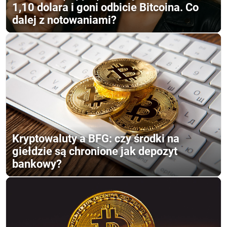
1,10 dolara i goni odbicie Bitcoina. Co
dalej z notowaniami?
Kryptowaluty a BFG: czy środki na
giełdzie są chronione jak depozyt
bankowy?