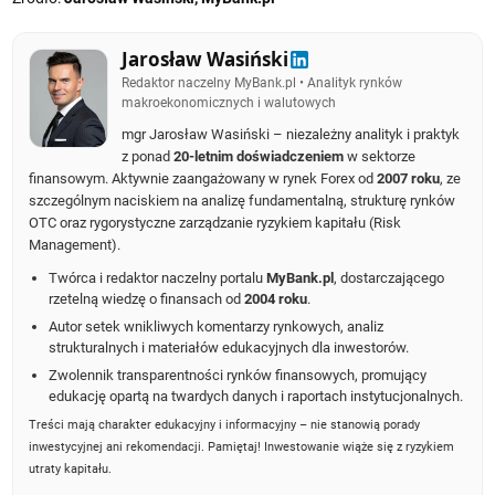
Jarosław Wasiński
Redaktor naczelny MyBank.pl • Analityk rynków
makroekonomicznych i walutowych
mgr Jarosław Wasiński – niezależny analityk i praktyk
z ponad
20-letnim doświadczeniem
w sektorze
finansowym. Aktywnie zaangażowany w rynek Forex od
2007 roku
, ze
szczególnym naciskiem na analizę fundamentalną, strukturę rynków
OTC oraz rygorystyczne zarządzanie ryzykiem kapitału (Risk
Management).
Twórca i redaktor naczelny portalu
MyBank.pl
, dostarczającego
rzetelną wiedzę o finansach od
2004 roku
.
Autor setek wnikliwych komentarzy rynkowych, analiz
strukturalnych i materiałów edukacyjnych dla inwestorów.
Zwolennik transparentności rynków finansowych, promujący
edukację opartą na twardych danych i raportach instytucjonalnych.
Treści mają charakter edukacyjny i informacyjny – nie stanowią porady
inwestycyjnej ani rekomendacji. Pamiętaj! Inwestowanie wiąże się z ryzykiem
utraty kapitału.