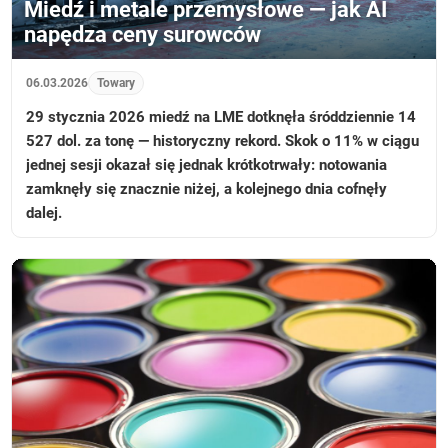
Miedź i metale przemysłowe — jak AI
napędza ceny surowców
06.03.2026
Towary
29 stycznia 2026 miedź na LME dotknęła śróddziennie 14
527 dol. za tonę — historyczny rekord. Skok o 11% w ciągu
jednej sesji okazał się jednak krótkotrwały: notowania
zamknęły się znacznie niżej, a kolejnego dnia cofnęły
dalej.