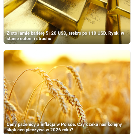
Złoto łamie barierę 5120 USD, srebro po 110 USD. Rynki w
stanie euforii i strachu
Ceny pszenicy a inflacja w Polsce. Czy czeka nas kolejny
skok cen pieczywa w 2026 roku?