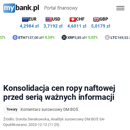
Portal finansowy
EUR
USD
CHF
GBP
4,2984 zł
3,7192 zł
4,6011 zł
5,0179 zł
ETH
7137,00 zł
XRP
3,85 zł
LTC
169,52 zł
0,24%
0,02%
0,33
Konsolidacja cen ropy naftowej
przed serią ważnych informacji
Komentarz surowcowy DM BOŚ
Towary
Źródło: Dorota Sierakowska, Analityk surowcowy DM BOŚ SA
•
Opublikowano:
2023-12-12 (11:25)