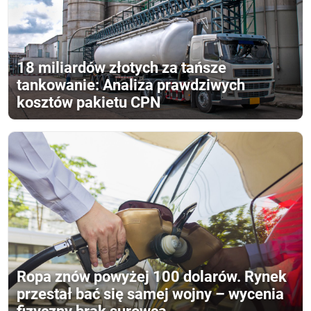
18 miliardów złotych za tańsze
tankowanie: Analiza prawdziwych
kosztów pakietu CPN
Ropa znów powyżej 100 dolarów. Rynek
przestał bać się samej wojny – wycenia