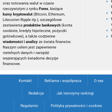
oraz notowania walut w czasie
rzeczywistym z rynku
Forex
, bieżące
kursy kryptowalut
(Bitcoin, Ethereum,
Litecoinm Ripple itp.), szczegółowe
zestawienia
produktów bankowych
(konta
osobiste, kredyty hipoteczne, pożyczki
gotówkowe), a także codzienne
wiadomości i analizy
ze świata finansów.
Naszym celem jest zapewnienie
rzetelnych danych i narzędzi
wspierających świadome decyzje
finansowe.
Kontakt
Reklama i współpraca
O nas
Redakcja
Jak tworzymy rankingi
Regulamin
Polityka prywatności i cookies