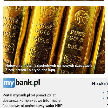
Notowania metali szlachetnych na nowych szczytach.
Złoto, srebro i platyna pod lupą
Na skró
Portal mybank.pl
od ponad 20 lat
dostarcza kompleksowe informacje
finansowe: aktualne
kursy walut NBP