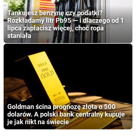
Tankujesz benzynę czy podatki?
Rozkładamy litr Pb95 — i dlaczego od 1
lipca zapłacisz więcej, choć ropa
staniała
Goldman ścina prognozę złota o 500
dolarów. A polski bank centralny kupuje
je jak nikt na świecie