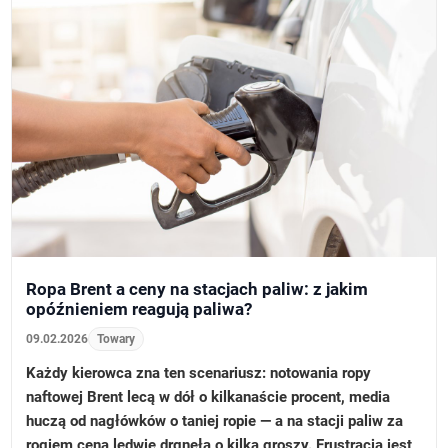
Ropa Brent a ceny na stacjach paliw: z jakim
opóźnieniem reagują paliwa?
09.02.2026
Towary
Każdy kierowca zna ten scenariusz: notowania ropy
naftowej Brent lecą w dół o kilkanaście procent, media
huczą od nagłówków o taniej ropie — a na stacji paliw za
rogiem cena ledwie drgnęła o kilka groszy. Frustracja jest