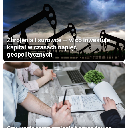
Zbrojenia i surowce — w co inwestuje
kapitał w czasach napięć
geopolitycznych