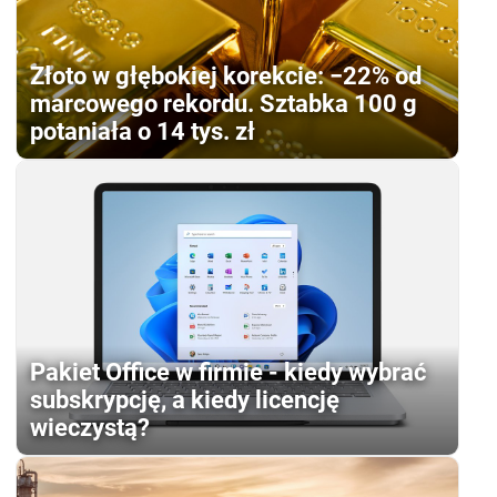
Złoto w głębokiej korekcie: −22% od
marcowego rekordu. Sztabka 100 g
potaniała o 14 tys. zł
Pakiet Office w firmie - kiedy wybrać
subskrypcję, a kiedy licencję
wieczystą?