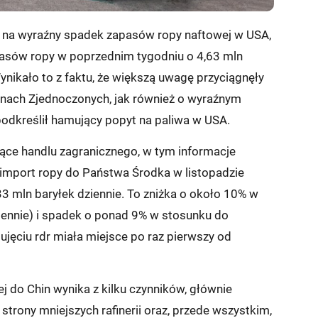
ł na wyraźny spadek zapasów ropy naftowej w USA,
pasów ropy w poprzednim tygodniu o 4,63 mln
Wynikało to z faktu, że większą uwagę przyciągnęły
anach Zjednoczonych, jak również o wyraźnym
podkreślił hamujący popyt na paliwa w USA.
czące handlu zagranicznego, w tym informacje
 import ropy do Państwa Środka w listopadzie
,33 mln baryłek dziennie. To zniżka o około 10% w
ziennie) i spadek o ponad 9% w stosunku do
ujęciu rdr miała miejsce po raz pierwszy od
 do Chin wynika z kilku czynników, głównie
trony mniejszych rafinerii oraz, przede wszystkim,