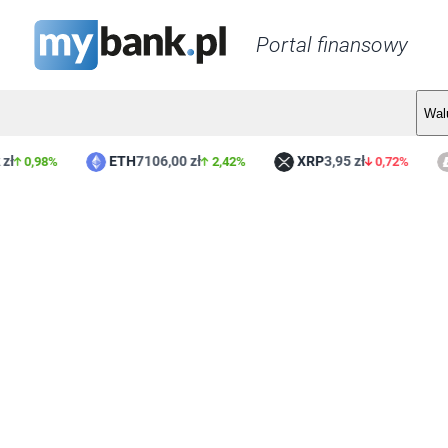
Portal finansowy
Wal
ETH
7106,00 zł
XRP
3,95 zł
L
0,98%
2,42%
0,72%