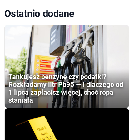
Ostatnio dodane
Tankujesz benzynę czy podatki?
Rozkładamy litr Pb95 — i dlaczego od
1 lipca zapłacisz więcej, choć ropa
staniała