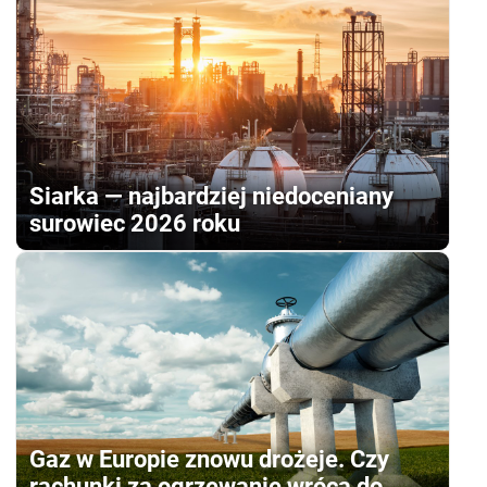
Siarka — najbardziej niedoceniany
surowiec 2026 roku
Gaz w Europie znowu drożeje. Czy
rachunki za ogrzewanie wrócą do