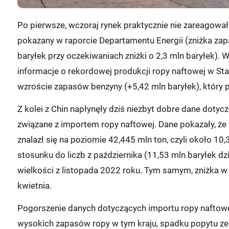
Po pierwsze, wczoraj rynek praktycznie nie zareagowa
pokazany w raporcie Departamentu Energii (zniżka za
baryłek przy oczekiwaniach zniżki o 2,3 mln baryłek). 
informacje o rekordowej produkcji ropy naftowej w St
wzroście zapasów benzyny (+5,42 mln baryłek), który 
Z kolei z Chin napłynęły dziś niezbyt dobre dane doty
związane z importem ropy naftowej. Dane pokazały, że
znalazł się na poziomie 42,445 mln ton, czyli około 10
stosunku do liczb z października (11,53 mln baryłek d
wielkości z listopada 2022 roku. Tym samym, zniżka w 
kwietnia.
Pogorszenie danych dotyczących importu ropy naftowej
wysokich zapasów ropy w tym kraju, spadku popytu ze s