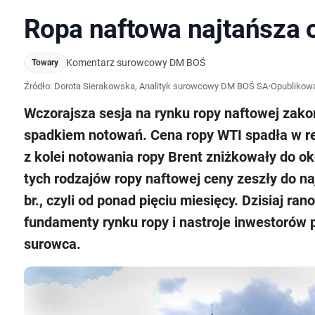
Ropa naftowa najtańsza 
Komentarz surowcowy DM BOŚ
Towary
Źródło: Dorota Sierakowska, Analityk surowcowy DM BOŚ SA
•
Opublikow
Wczorajsza sesja na rynku ropy naftowej zak
spadkiem notowań. Cena ropy WTI spadła w rez
z kolei notowania ropy Brent zniżkowały do o
tych rodzajów ropy naftowej ceny zeszły do 
br., czyli od ponad pięciu miesięcy. Dzisiaj r
fundamenty rynku ropy i nastroje inwestorów 
surowca.