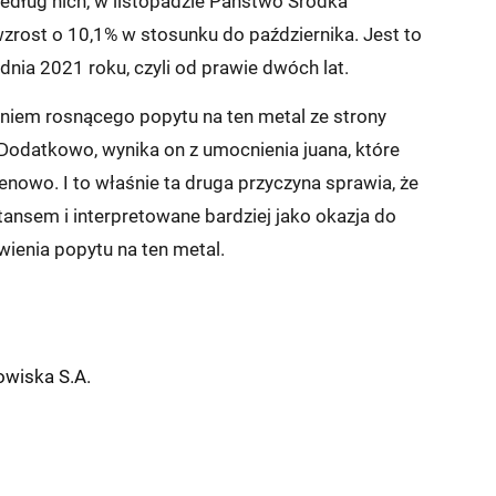
Według nich, w listopadzie Państwo Środka
zrost o 10,1% w stosunku do października. Jest to
nia 2021 roku, czyli od prawie dwóch lat.
eniem rosnącego popytu na ten metal ze strony
 Dodatkowo, wynika on z umocnienia juana, które
cenowo. I to właśnie ta druga przyczyna sprawia, że
tansem i interpretowane bardziej jako okazja do
ienia popytu na ten metal.
wiska S.A.