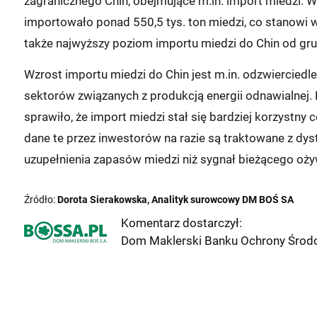
zagranicznego Chin, obejmujące m.in. import miedzi. 
importowało ponad 550,5 tys. ton miedzi, co stanowi w
także najwyższy poziom importu miedzi do Chin od grud
Wzrost importu miedzi do Chin jest m.in. odzwierciedl
sektorów związanych z produkcją energii odnawialnej.
sprawiło, że import miedzi stał się bardziej korzystny 
dane te przez inwestorów na razie są traktowane z dys
uzupełnienia zapasów miedzi niż sygnał bieżącego ożyw
Źródło:
Dorota Sierakowska, Analityk surowcowy DM BOŚ SA
Komentarz dostarczył:
Dom Maklerski Banku Ochrony Środo