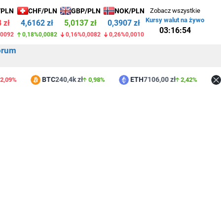
/PLN
CHF/PLN
GBP/PLN
NOK/PLN
Zobacz wszystkie
Kursy walut na żywo
 zł
4,6162 zł
5,0136 zł
0,3907 zł
03:16:54
,0092
0,18%
0,0082
0,17%
0,0083
0,26%
0,0010
orum
BTC
240,4k zł
ETH
7106,00 zł
XR
9%
0,98%
2,42%