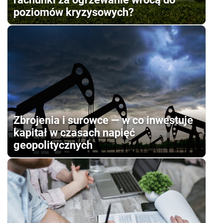
poziomów kryzysowych?
Zbrojenia i surowce — w co inwestuje
kapitał w czasach napięć
geopolitycznych