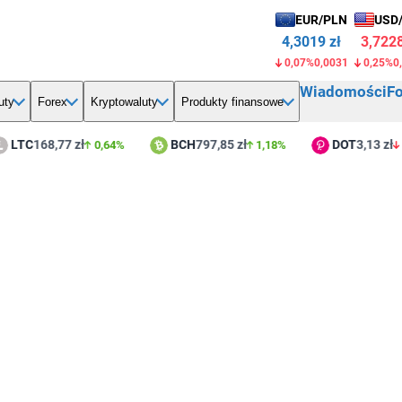
EUR/PLN
USD
4,3019 zł
3,7228
0,07%
0,0031
0,25%
0
Wiadomości
F
uty
Forex
Kryptowaluty
Produkty finansowe
TC
168,77 zł
BCH
797,85 zł
DOT
3,13 zł
0,64%
1,18%
2,0