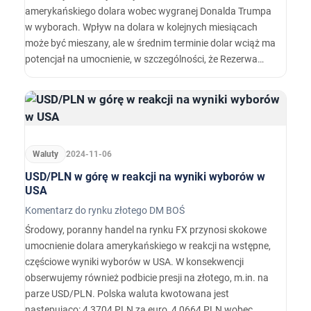
amerykańskiego dolara wobec wygranej Donalda Trumpa
w wyborach. Wpływ na dolara w kolejnych miesiącach
może być mieszany, ale w średnim terminie dolar wciąż ma
potencjał na umocnienie, w szczególności, że Rezerwa
Federalna może mniej chętnie podchodzić do obniżek stóp
procentowych.…
Waluty
2024-11-06
USD/PLN w górę w reakcji na wyniki wyborów w
USA
Komentarz do rynku złotego DM BOŚ
Środowy, poranny handel na rynku FX przynosi skokowe
umocnienie dolara amerykańskiego w reakcji na wstępne,
częściowe wyniki wyborów w USA. W konsekwencji
obserwujemy również podbicie presji na złotego, m.in. na
parze USD/PLN. Polska waluta kwotowana jest
następująco: 4,3704 PLN za euro, 4,0664 PLN wobec