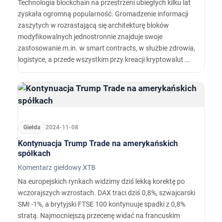
Technologia blockchain na przestrzeni ubiegłych kilku lat
zyskała ogromną popularność. Gromadzenie informacji
zaszytych w rozrastającą się architekturę bloków
modyfikowalnych jednostronnie znajduje swoje
zastosowanie m.in. w smart contracts, w służbie zdrowia,
logistyce, a przede wszystkim przy kreacji kryptowalut.
Spółki wykorzystują też blockchain jako metodę
gromadzenia kapitału. Jak działa Initial Coin Offering i czy
jest ono uregulowane przez prawo?
Giełda
2024-11-08
Kontynuacja Trump Trade na amerykańskich
spółkach
Komentarz giełdowy XTB
Na europejskich rynkach widzimy dziś lekką korektę po
wczorajszych wzrostach. DAX traci dziś 0,8%, szwajcarski
SMI -1%, a brytyjski FTSE 100 kontynuuje spadki z 0,8%
stratą. Najmocniejszą przecenę widać na francuskim