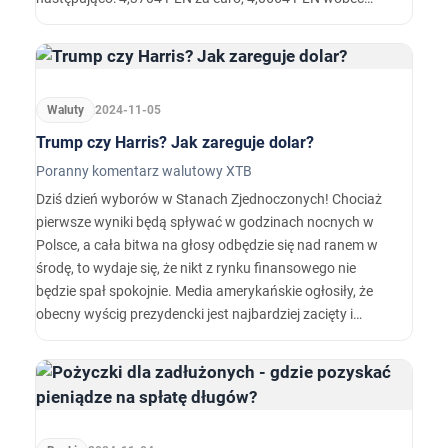
dolara amerykańskiego, 4,6187 PLN względem franka
szwajcarskiego oraz 5,1934 PLN w relacji do funta
szterlinga. Rentowności polskiego długu wynoszą 5,703%
w przypadku obligacji 10-letnich.
Waluty
2024-11-05
Trump czy Harris? Jak zareguje dolar?
Poranny komentarz walutowy XTB
Dziś dzień wyborów w Stanach Zjednoczonych! Chociaż
pierwsze wyniki będą spływać w godzinach nocnych w
Polsce, a cała bitwa na głosy odbędzie się nad ranem w
środę, to wydaje się, że nikt z rynku finansowego nie
będzie spał spokojnie. Media amerykańskie ogłosiły, że
obecny wyścig prezydencki jest najbardziej zacięty i
najbardziej wyrównany od wielu lat.