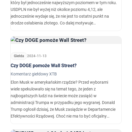
który był jednocześnie najwyższym poziomem w tym roku.
USDPLN nie był wyżej niż okolice poziomu 4,12, ale
jednocześnie wydaje się, że nie jest to ostatni punkt na
drodze osłabienia złotego. Co dalej motywuje
amerykańskiego dolara i czy jest szansa na korektę?
Amerykański dolar umacnia się praktycznie na każdej
możliwej parze walutowej.…
Giełda
2024-11-13
Czy DOGE pomoże Wall Street?
Komentarz giełdowy XTB
Elon Musk w amerykańskim rządzie? Przed wyborami
wiele spekulowało się na temat tego, że jeden z
najbogatszych ludzi na świecie może zasiąść w
administracji Trumpa w przypadku jego wygranej. Donald
Trump ogłosił dzisiaj, że Musk zasiądzie w Departamencie
Efektywności Rządowej. Choć nie ma to być oficjalny
nowy departament, to jednak Musk ze
współpracownikami ma być ciałem doradczym dla