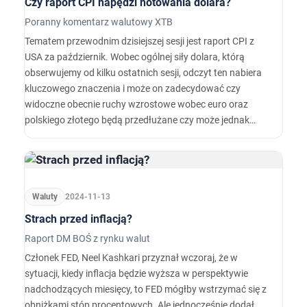
Czy raport CPI napędzi notowania dolara?
Poranny komentarz walutowy XTB
Tematem przewodnim dzisiejszej sesji jest raport CPI z
USA za październik. Wobec ogólnej siły dolara, którą
obserwujemy od kilku ostatnich sesji, odczyt ten nabiera
kluczowego znaczenia i może on zadecydować czy
widoczne obecnie ruchy wzrostowe wobec euro oraz
polskiego złotego będą przedłużane czy może jednak
czeka nas techniczna korekta. Wobec napływających
danych cząstkowych przewidujemy, że nowy odczyt
(publikacja o 14:30) wskaże wyższą presję cenową w
gospodarce.
Waluty
2024-11-13
Strach przed inflacją?
Raport DM BOŚ z rynku walut
Członek FED, Neel Kashkari przyznał wczoraj, że w
sytuacji, kiedy inflacja będzie wyższa w perspektywie
nadchodzących miesięcy, to FED mógłby wstrzymać się z
obniżkami stóp procentowych. Ale jednocześnie dodał,