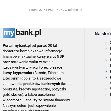
Strona
27
z
1193
· 35 769 wiadomości
Na skró
Portal mybank.pl
od ponad 20 lat
dostarcza kompleksowe informacje
finansowe: aktualne
kursy walut NBP
oraz notowania walut w czasie
rzeczywistym z rynku
Forex
, bieżące
kursy kryptowalut
(Bitcoin, Ethereum,
Litecoinm Ripple itp.), szczegółowe
zestawienia
produktów bankowych
(konta
osobiste, kredyty hipoteczne, pożyczki
gotówkowe), a także codzienne
wiadomości i analizy
ze świata finansów.
Naszym celem jest zapewnienie