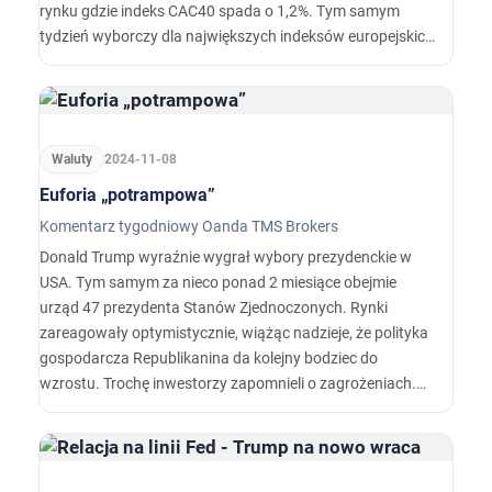
rynku gdzie indeks CAC40 spada o 1,2%. Tym samym
tydzień wyborczy dla największych indeksów europejskich
kończy się na minusie, a wszelkie wzrosty
zapoczątkowane przez informację o zwycięstwie
wyborów przez Trumpa zostały zredukowane w kolejnych
sesjach.
Waluty
2024-11-08
Euforia „potrampowa”
Komentarz tygodniowy Oanda TMS Brokers
Donald Trump wyraźnie wygrał wybory prezydenckie w
USA. Tym samym za nieco ponad 2 miesiące obejmie
urząd 47 prezydenta Stanów Zjednoczonych. Rynki
zareagowały optymistycznie, wiążąc nadzieje, że polityka
gospodarcza Republikanina da kolejny bodziec do
wzrostu. Trochę inwestorzy zapomnieli o zagrożeniach.
Wall Street wyznaczyła nowy rekord, co stanowi
symboliczne wydarzenie na rynkach. Jak długo ten
optymizm się utrzyma?