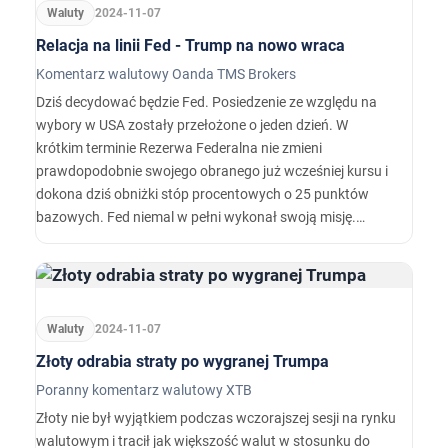
Waluty
2024-11-07
Relacja na linii Fed - Trump na nowo wraca
Komentarz walutowy Oanda TMS Brokers
Dziś decydować będzie Fed. Posiedzenie ze względu na
wybory w USA zostały przełożone o jeden dzień. W
krótkim terminie Rezerwa Federalna nie zmieni
prawdopodobnie swojego obranego już wcześniej kursu i
dokona dziś obniżki stóp procentowych o 25 punktów
bazowych. Fed niemal w pełni wykonał swoją misję.
Inflacja mocno zbliżyła się do celu co spowodowało, że
uwaga amerykańskiej instytucji przeniosła się na rynek
pracy.
Waluty
2024-11-07
Złoty odrabia straty po wygranej Trumpa
Poranny komentarz walutowy XTB
Złoty nie był wyjątkiem podczas wczorajszej sesji na rynku
walutowym i tracił jak większość walut w stosunku do