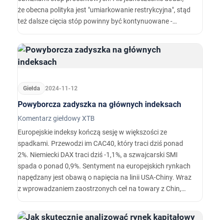
że obecna polityka jest "umiarkowanie restrykcyjna", stąd
też dalsze cięcia stóp powinny być kontynuowane -
potencjalna pauza mogłaby dotyczyć 1-2 posiedzeń. Po
tych słowach szanse na cięcie stóp na posiedzeniu
planowanym na 18 grudnia spadły do 63 proc.…
Giełda
2024-11-12
Powyborcza zadyszka na głównych indeksach
Komentarz giełdowy XTB
Europejskie indeksy kończą sesję w większości ze
spadkami. Przewodzi im CAC40, który traci dziś ponad
2%. Niemiecki DAX traci dziś -1,1%, a szwajcarski SMI
spada o ponad 0,9%. Sentyment na europejskich rynkach
napędzany jest obawą o napięcia na linii USA-Chiny. Wraz
z wprowadzaniem zaostrzonych ceł na towary z Chin,
sytuacja spółek z Państwa Środka może znacząco się
pogorszyć, ściągając tym samym w dół spółki europejskie