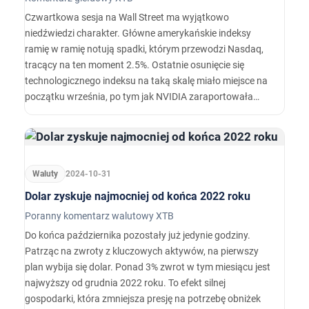
Czwartkowa sesja na Wall Street ma wyjątkowo
niedźwiedzi charakter. Główne amerykańskie indeksy
ramię w ramię notują spadki, którym przewodzi Nasdaq,
tracący na ten moment 2.5%. Ostatnie osunięcie się
technologicznego indeksu na taką skalę miało miejsce na
początku września, po tym jak NVIDIA zaraportowała
stonowane (jak na giganta) prognozy na Q3 2024, które
wywołały obawy o dalszą dynamikę rozwoju i
rentowności w sektorze AI.
Waluty
2024-10-31
Dolar zyskuje najmocniej od końca 2022 roku
Poranny komentarz walutowy XTB
Do końca października pozostały już jedynie godziny.
Patrząc na zwroty z kluczowych aktywów, na pierwszy
plan wybija się dolar. Ponad 3% zwrot w tym miesiącu jest
najwyższy od grudnia 2022 roku. To efekt silnej
gospodarki, która zmniejsza presję na potrzebę obniżek