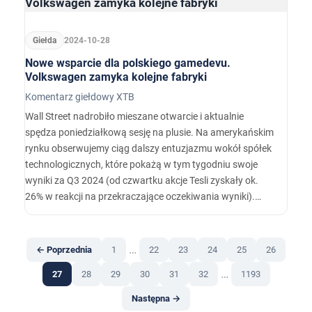
Giełda
2024-10-28
Nowe wsparcie dla polskiego gamedevu.
Volkswagen zamyka kolejne fabryki
Komentarz giełdowy XTB
Wall Street nadrobiło mieszane otwarcie i aktualnie
spędza poniedziałkową sesję na plusie. Na amerykańskim
rynku obserwujemy ciąg dalszy entuzjazmu wokół spółek
technologicznych, które pokażą w tym tygodniu swoje
wyniki za Q3 2024 (od czwartku akcje Tesli zyskały ok.
26% w reakcji na przekraczające oczekiwania wyniki).
Słabiej natomiast radzą sobie spółki energetyczne, po tym
jak odwetowy atak Izraela na Iran pominął kluczową
infrastrukturę. S&P500 zyskuje na ten moment 0.38%,
…
← Poprzednia
1
22
23
24
25
26
Nasdaq rośnie o 0.…
…
27
28
29
30
31
32
1193
Następna →