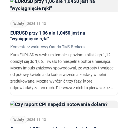
Trumpa oraz rządu.…
Waluty
2024-11-13
EURUSD przy 1,06 ale 1,0450 jest na
"wyciągnięcie ręki"
Komentarz walutowy Oanda TMS Brokers
Kurs EURUSD w szybkim tempie z poziomu bliskiego 1,12
obniżył się do 1,06. Trwało to niespełna półtora miesiąca.
Mocny impuls zniżkowy spowodował, że wzrosty trwające
od połowy kwietnia do końca września zostały w pełni
zredukowane. Można wyróżnić trzy fazy, które
odpowiadały za ten ruch. Pierwsza z nich to pierwsze trzy
tygodnie października, kiedy dolar dynamicznie zyskiwał
względem innych walut G10 na fali spekulacji, że Dolnad
Trump może wygrać jesienne wybory.
Waluty
2024-11-13