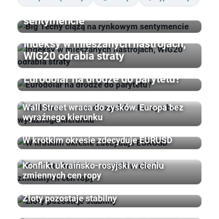
Big Techy ciążą na rynkowym
sentymencie
Indeksy w mieszanych nastrojach,
WIG20 odrabia straty
Eurodolar na drodze do parytetu?
Wall Street wraca do zysków. Europa bez
wyraźnego kierunku
W krótkim okresie zdecyduje EURUSD
Konflikt ukraińsko-rosyjski w cieniu
zmiennych cen ropy
Złoty pozostaje stabilny