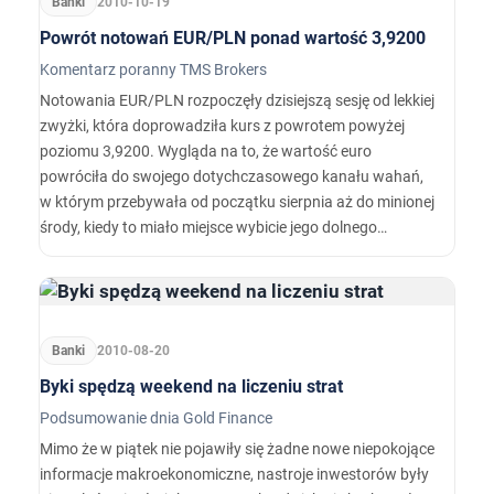
Banki
2010-10-19
Powrót notowań EUR/PLN ponad wartość 3,9200
Komentarz poranny TMS Brokers
Notowania EUR/PLN rozpoczęły dzisiejszą sesję od lekkiej
zwyżki, która doprowadziła kurs z powrotem powyżej
poziomu 3,9200. Wygląda na to, że wartość euro
powróciła do swojego dotychczasowego kanału wahań,
w którym przebywała od początku sierpnia aż do minionej
środy, kiedy to miało miejsce wybicie jego dolnego
ograniczenia, czyli wspomnianego już poziomu 3,9200.
Banki
2010-08-20
Byki spędzą weekend na liczeniu strat
Podsumowanie dnia Gold Finance
Mimo że w piątek nie pojawiły się żadne nowe niepokojące
informacje makroekonomiczne, nastroje inwestorów były