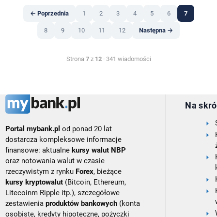
← Poprzednia
1
2
3
4
5
6
7
8
9
10
11
12
Następna →
Strona
7
z
12
· 341 wiadomości
Na skró
Portal mybank.pl
od ponad 20 lat
dostarcza kompleksowe informacje
finansowe: aktualne
kursy walut NBP
oraz notowania walut w czasie
rzeczywistym z rynku
Forex
, bieżące
kursy kryptowalut
(Bitcoin, Ethereum,
Litecoinm Ripple itp.), szczegółowe
zestawienia
produktów bankowych
(konta
osobiste, kredyty hipoteczne, pożyczki