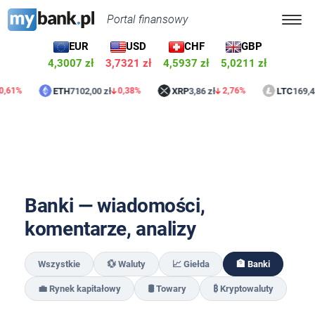
Portal finansowy
EUR
USD
CHF
GBP
4,3007 zł
3,7321 zł
4,5937 zł
5,0211 zł
ETH
7102,00 zł
XRP
3,86 zł
LTC
169,45 z
1%
0,38%
2,76%
Banki — wiadomości,
komentarze, analizy
Wszystkie
💱 Waluty
📈 Giełda
🏦 Banki
💼 Rynek kapitałowy
🛢️ Towary
₿ Kryptowaluty