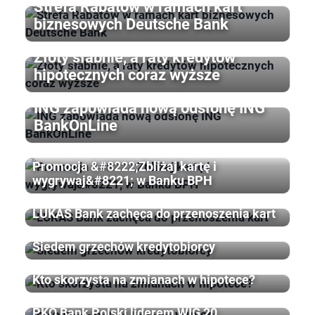
Strefa Rabatów w ramach kart
biznesowych Deutsche Bank
Złoty słabnie, a raty kredytów
hipotecznych coraz wyższe
ING zapowiada nową odsłonę ING
BankOnLine
Promocja &#8222;Zbliżaj kartę i
wygrywaj&#8221; w Banku BPH
LUKAS Bank zachęca do przenoszenia kart
Siedem grzechów kredytobiorcy
Kto skorzysta na zmianach w hipotece?
PKO Bank Polski liderem WIG 20