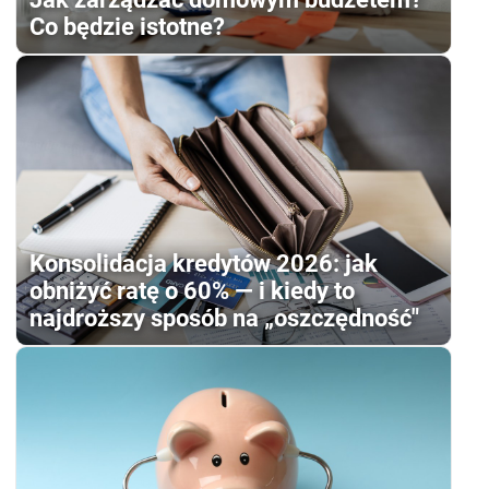
Co będzie istotne?
Konsolidacja kredytów 2026: jak
obniżyć ratę o 60% — i kiedy to
najdroższy sposób na „oszczędność"