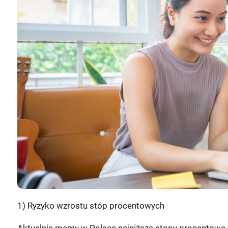
1) Ryzyko wzrostu stóp procentowych
Aktualnie mamy w Polsce najniższe stopy procentowe w 