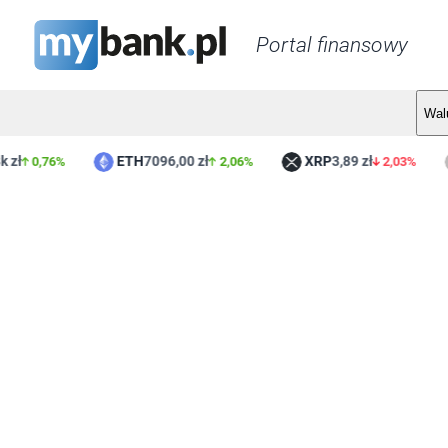
Portal finansowy
Wal
ETH
7096,00 zł
XRP
3,89 zł
L
0,76%
2,06%
2,03%