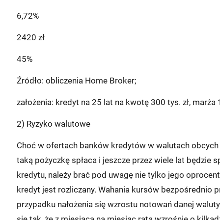
6,72%
2420 zł
45%
Źródło: obliczenia Home Broker;
założenia: kredyt na 25 lat na kwotę 300 tys. zł, marża 1
2) Ryzyko walutowe
Choć w ofertach banków kredytów w walutach obcych pr
taką pożyczkę spłaca i jeszcze przez wiele lat będzie 
kredytu, należy brać pod uwagę nie tylko jego oprocento
kredyt jest rozliczany. Wahania kursów bezpośrednio p
przypadku nałożenia się wzrostu notowań danej walut
się tak, że z miesiąca na miesiąc rata wzrośnie o kilkad