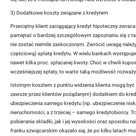
3) Dodatkowe koszty związane z kredytem
Przeciętny klient zaciągający kredyt hipoteczny zwrac
pamiętać o bardziej szczegółowym zapoznaniu się z tary
nie zostać niemile zaskoczonym. Zwrócić uwagę należy 
częściową) spłatę kredytu. W wielu bankach występuje 
nawet kilka proc. spłacanej kwoty. Choć w chwili kup
wcześniejszej spłaty, to warto taką możliwość rozważy
Istotnym kosztem z punktu widzenia klienta mogą być u
zawsze przez klientów pożądanym) dodatkiem do kred
ubezpieczenia samego kredytu (np. ubezpieczenie nisk
nieruchomości, a z trzeciej – samego kredytobiorcy. T
pobierania składki, jak i jej wysokości oraz sposobu n
franku szwajcarskim okazało się, że po kilku latach musz