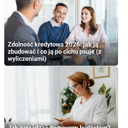
Zdolność kredytowa 2026: jak ją
zbudować i co ją po cichu psuje (z
wyliczeniami)
Jak zarządzać domowym budżetem?