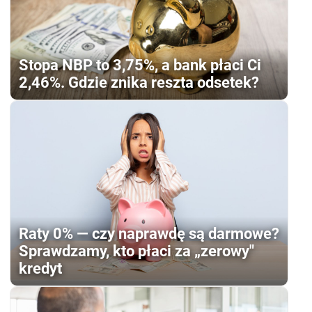
Stopa NBP to 3,75%, a bank płaci Ci
2,46%. Gdzie znika reszta odsetek?
Raty 0% — czy naprawdę są darmowe?
Sprawdzamy, kto płaci za „zerowy"
kredyt