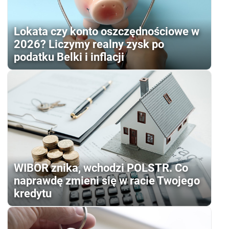
Lokata czy konto oszczędnościowe w
2026? Liczymy realny zysk po
podatku Belki i inflacji
WIBOR znika, wchodzi POLSTR. Co
naprawdę zmieni się w racie Twojego
kredytu