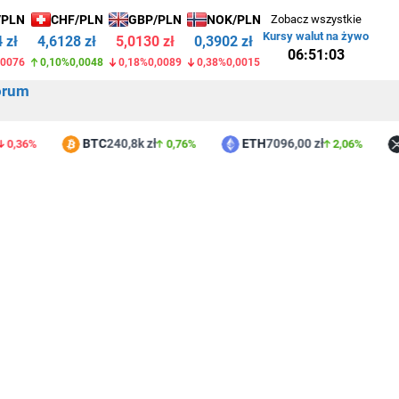
/PLN
CHF/PLN
GBP/PLN
NOK/PLN
Zobacz wszystkie
Kursy walut na żywo
 zł
4,6128 zł
5,0130 zł
0,3902 zł
06:51:03
,0076
0,10%
0,0048
0,18%
0,0089
0,38%
0,0015
orum
BTC
240,8k zł
ETH
7096,00 zł
XR
6%
0,76%
2,06%