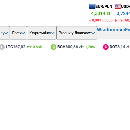
EUR/PLN
USD
4,3014 zł
3,7244
0,08%
0,0036
0,20%
0
Wiadomości
F
uty
Forex
Kryptowaluty
Produkty finansowe
TC
167,82 zł
BCH
800,36 zł
DOT
3,14 zł
0,58%
1,70%
0,3