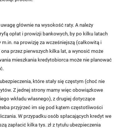
a uwagę głównie na wysokość raty. A należy
fą opłat i prowizji bankowych, by po kilku latach
m.in. na prowizję za wcześniejszą (całkowitą i
ona przez pierwszych kilka lat, a wynosić może
owania mieszkania kredytobiorca może nie planować
ć.
bezpieczenia, które stały się częstym (choć nie
ytów. Z jednej strony mamy więc obowiązkowe
iego wkładu własnego), z drugiej dotyczące
rzeba przyjrzeć im się pod kątem częstotliwości
aliczania. W przypadku osób spłacających kredyt we
ą zapłacić kilka tys. zł z tytułu ubezpieczenia