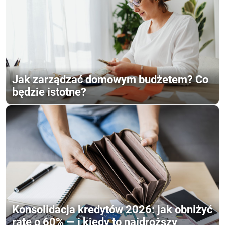
Jak zarządzać domowym budżetem? Co
będzie istotne?
Konsolidacja kredytów 2026: jak obniżyć
ratę o 60% — i kiedy to najdroższy