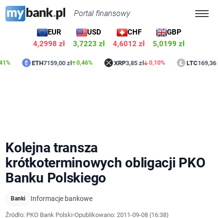
Portal finansowy
EUR
USD
CHF
GBP
4,2998 zł
3,7223 zł
4,6012 zł
5,0199 zł
ETH
7159,00 zł
XRP
3,85 zł
LTC
169,36 zł
0,46%
0,10%
0,9
Kolejna transza
krótkoterminowych obligacji PKO
Banku Polskiego
Informacje bankowe
Banki
Źródło: PKO Bank Polski
•
Opublikowano:
2011-09-08 (16:38)