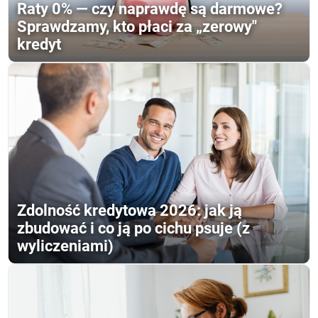
Raty 0% — czy naprawdę są darmowe?
Sprawdzamy, kto płaci za „zerowy"
kredyt
Zdolność kredytowa 2026: jak ją
zbudować i co ją po cichu psuje (z
wyliczeniami)