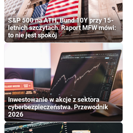
S&P 500 na ATH, Bund 10Y przy 15-
letnich szczytach. Raport MFW mówi:
to nie jest spokój
Inwestowanie w akcje z sektora
cyberbezpieczeństwa. Przewodnik
2026