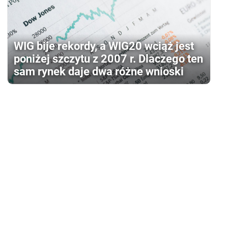
WIG bije rekordy, a WIG20 wciąż jest
poniżej szczytu z 2007 r. Dlaczego ten
sam rynek daje dwa różne wnioski