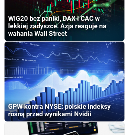
WIG20 bez paniki, DAX i CAC w
lekkiej zadyszce. Azja reaguje na
wahania Wall Street
GPW kontra NYSE: polskie indeksy
rosną przed wynikami Nvidii