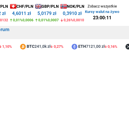
/PLN
CHF/PLN
GBP/PLN
NOK/PLN
Zobacz wszystkie
Kursy walut na żywo
 zł
4,6011 zł
5,0179 zł
0,3910 zł
23:00:11
,0132
0,01%
0,0006
0,01%
0,0007
0,26%
0,0010
orum
BTC
241,0k zł
ETH
7121,00 zł
XR
0%
0,27%
0,16%