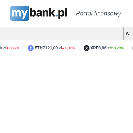
Portal finansowy
Wal
ETH
7121,00 zł
XRP
3,86 zł
L
0,27%
0,16%
0,29%