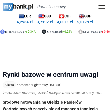
Portal finansowy
EUR
USD
CHF
GBP
4,2984 zł
3,7192 zł
4,6011 zł
5,0179 zł
7131,00 zł
XRP
3,85 zł
LTC
169,48 zł
0,34%
0,24%
0,46%
Rynki bazowe w centrum uwagi
Komentarz giełdowy DM BOŚ
Giełda
Źródło: Adam Stańczak, DM BOŚ SA
•
Opublikowano:
2013-07-03 (18:09)
Środowe notowania na Giełdzie Papierów
Wartościowych zaczęły się od mocnego tąpnięcia