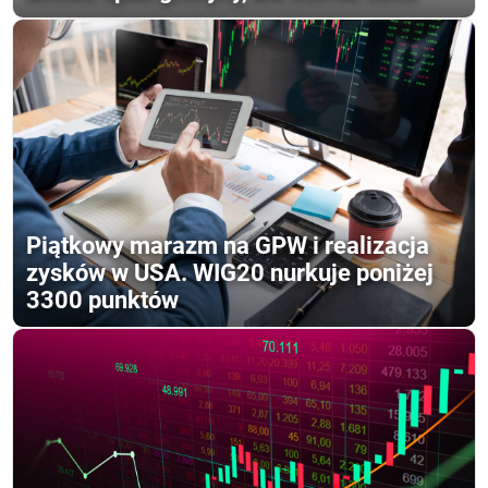
Piątkowy marazm na GPW i realizacja
zysków w USA. WIG20 nurkuje poniżej
3300 punktów