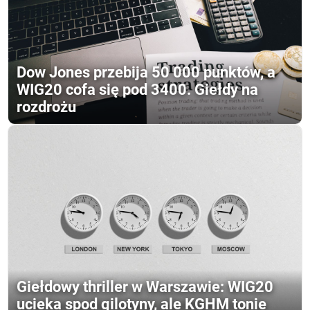
Dow Jones przebija 50 000 punktów, a
WIG20 cofa się pod 3400. Giełdy na
rozdrożu
Giełdowy thriller w Warszawie: WIG20
ucieka spod gilotyny, ale KGHM tonie