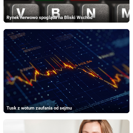
Rynek nerwowo spogląda na Bliski Wschód
Tusk z wotum zaufania od sejmu