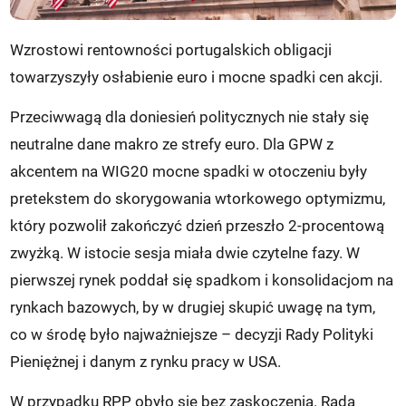
Wzrostowi rentowności portugalskich obligacji
towarzyszyły osłabienie euro i mocne spadki cen akcji.
Przeciwwagą dla doniesień politycznych nie stały się
neutralne dane makro ze strefy euro. Dla GPW z
akcentem na WIG20 mocne spadki w otoczeniu były
pretekstem do skorygowania wtorkowego optymizmu,
który pozwolił zakończyć dzień przeszło 2-procentową
zwyżką. W istocie sesja miała dwie czytelne fazy. W
pierwszej rynek poddał się spadkom i konsolidacjom na
rynkach bazowych, by w drugiej skupić uwagę na tym,
co w środę było najważniejsze – decyzji Rady Polityki
Pieniężnej i danym z rynku pracy w USA.
W przypadku RPP obyło się bez zaskoczenia. Rada