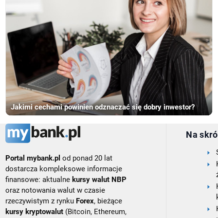
Jakimi cechami powinien odznaczać się dobry inwestor?
Na skró
Portal mybank.pl
od ponad 20 lat
dostarcza kompleksowe informacje
finansowe: aktualne
kursy walut NBP
oraz notowania walut w czasie
rzeczywistym z rynku
Forex
, bieżące
kursy kryptowalut
(Bitcoin, Ethereum,