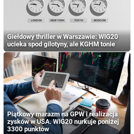
Giełdowy thriller w Warszawie: WIG20
ucieka spod gilotyny, ale KGHM tonie
Piątkowy marazm na GPW i realizacja
zysków w USA. WIG20 nurkuje poniżej
3300 punktów