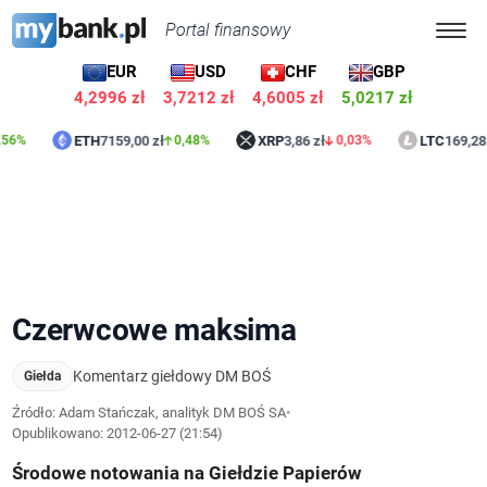
Portal finansowy
EUR
USD
CHF
GBP
4,2996 zł
3,7212 zł
4,6005 zł
5,0217 zł
ETH
7159,00 zł
XRP
3,86 zł
LTC
169,28 zł
0,48%
0,03%
1,0
Czerwcowe maksima
Komentarz giełdowy DM BOŚ
Giełda
Źródło: Adam Stańczak, analityk DM BOŚ SA
•
Opublikowano:
2012-06-27 (21:54)
Środowe notowania na Giełdzie Papierów