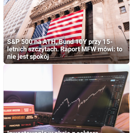
S&P 500 na ATH, Bund 10Y przy 15-
letnich szczytach. Raport MFW mówi: to
nie jest spokój