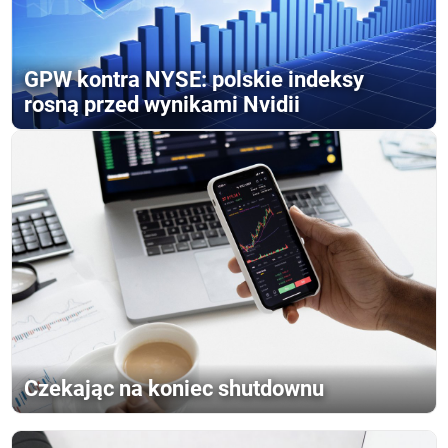
GPW kontra NYSE: polskie indeksy
rosną przed wynikami Nvidii
Czekając na koniec shutdownu