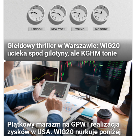
Giełdowy thriller w Warszawie: WIG20
ucieka spod gilotyny, ale KGHM tonie
Piątkowy marazm na GPW i realizacja
zysków w USA. WIG20 nurkuje poniżej