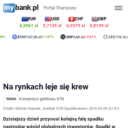
Portal finansowy
EUR
USD
CHF
GBP
4,2961 zł
3,7135 zł
4,5979 zł
5,0139 zł
ETH
7167,00 zł
XRP
3,86 zł
LTC
170,16 zł
1,41%
0,61%
0,99
Na rynkach leje się krew
Komentarz giełdowy XTB
Giełda
Źródło: Michał Stajniak, Analityk XTB
•
Opublikowano:
2016-02-09 (21:41)
Dzisiejszy dzień przynosi kolejną falę spadku
nastrojów wśród globalnych inwestorów. Spadki w