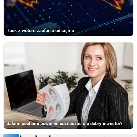
Tusk z wotum zaufania od sejmu
Jakimi cechami powinien odznaczać się dobry inwestor?