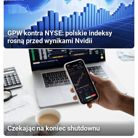
GPW kontra NYSE: polskie indeksy
rosną przed wynikami Nvidii
Czekając na koniec shutdownu