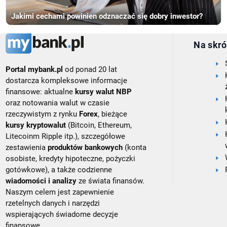
Jakimi cechami powinien odznaczać się dobry inwestor?
Na skró
Portal mybank.pl
od ponad 20 lat
dostarcza kompleksowe informacje
finansowe: aktualne
kursy walut NBP
oraz notowania walut w czasie
rzeczywistym z rynku
Forex
, bieżące
kursy kryptowalut
(Bitcoin, Ethereum,
Litecoinm Ripple itp.), szczegółowe
zestawienia
produktów bankowych
(konta
osobiste, kredyty hipoteczne, pożyczki
gotówkowe), a także codzienne
wiadomości i analizy
ze świata finansów.
Naszym celem jest zapewnienie
rzetelnych danych i narzędzi
wspierających świadome decyzje
finansowe.