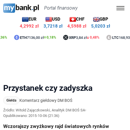
Portal finansowy
EUR
USD
CHF
GBP
4,2992 zł
3,7218 zł
4,5988 zł
5,0203 zł
ETH
7136,00 zł
XRP
3,84 zł
LTC
168,93 zł
0,18%
0,48%
1,3
Przystanek czy zadyszka
Komentarz giełdowy DM BOŚ
Giełda
Źródło: Witold Zajączkowski, Analityk DM BOŚ SA
•
Opublikowano:
2015-10-06 (21:36)
Wczorajszy zwyżkowy rajd światowych rynków