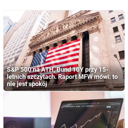
S&P 500 na ATH, Bund 10Y przy 15-
letnich szczytach. Raport MFW mówi: to
nie jest spokój