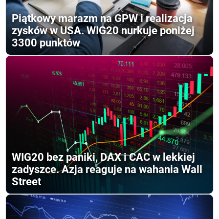
Piątkowy marazm na GPW i realizacja
zysków w USA. WIG20 nurkuje poniżej
3300 punktów
WIG20 bez paniki, DAX i CAC w lekkiej
zadyszce. Azja reaguje na wahania Wall
Street