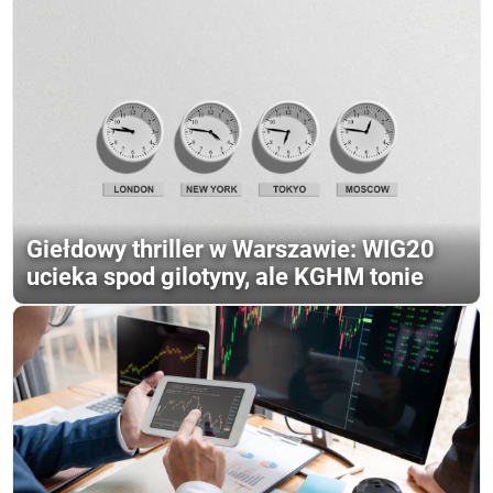
Giełdowy thriller w Warszawie: WIG20
ucieka spod gilotyny, ale KGHM tonie