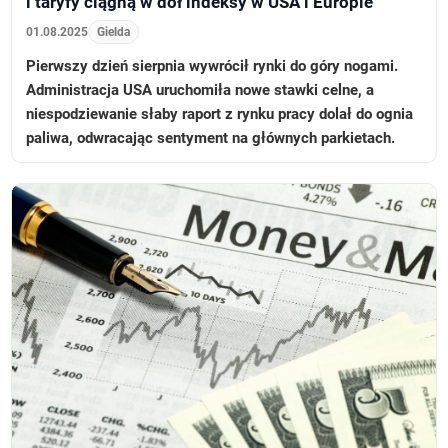
i taryfy ciągną w dół indeksy w USA i Europie
01.08.2025
Gielda
Pierwszy dzień sierpnia wywrócił rynki do góry nogami.
Administracja USA uruchomiła nowe stawki celne, a
niespodziewanie słaby raport z rynku pracy dolał do ognia
paliwa, odwracając sentyment na głównych parkietach.