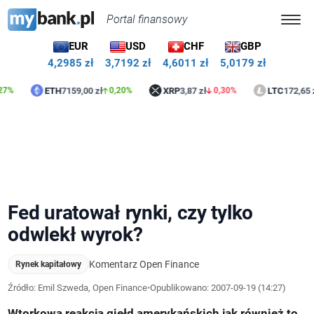
Portal finansowy
EUR
USD
CHF
GBP
4,2985 zł
3,7192 zł
4,6011 zł
5,0179 zł
ETH
7159,00 zł
XRP
3,87 zł
LTC
172,65 zł
0,20%
0,30%
1,7
Fed uratował rynki, czy tylko
odwlekł wyrok?
Komentarz Open Finance
Rynek kapitałowy
Źródło: Emil Szweda, Open Finance
•
Opublikowano:
2007-09-19 (14:27)
Wtorkowa reakcja giełd amerykańskich jak również to