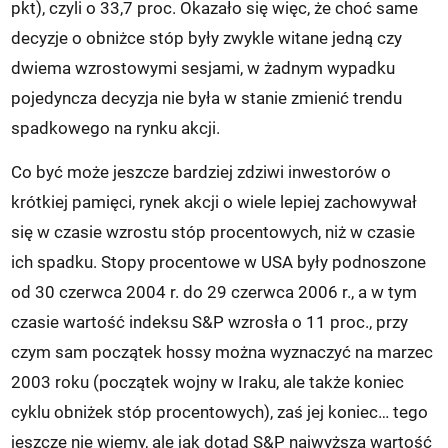
pkt), czyli o 33,7 proc. Okazało się więc, że choć same
decyzje o obniżce stóp były zwykle witane jedną czy
dwiema wzrostowymi sesjami, w żadnym wypadku
pojedyncza decyzja nie była w stanie zmienić trendu
spadkowego na rynku akcji.
Co być może jeszcze bardziej zdziwi inwestorów o
krótkiej pamięci, rynek akcji o wiele lepiej zachowywał
się w czasie wzrostu stóp procentowych, niż w czasie
ich spadku. Stopy procentowe w USA były podnoszone
od 30 czerwca 2004 r. do 29 czerwca 2006 r., a w tym
czasie wartość indeksu S&P wzrosła o 11 proc., przy
czym sam początek hossy można wyznaczyć na marzec
2003 roku (początek wojny w Iraku, ale także koniec
cyklu obniżek stóp procentowych), zaś jej koniec… tego
jeszcze nie wiemy, ale jak dotąd S&P najwyższą wartość