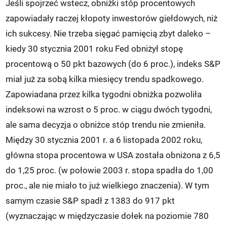
Jeśli spojrzeć wstecz, obniżki stóp procentowych
zapowiadały raczej kłopoty inwestorów giełdowych, niż
ich sukcesy. Nie trzeba sięgać pamięcią zbyt daleko –
kiedy 30 stycznia 2001 roku Fed obniżył stopę
procentową o 50 pkt bazowych (do 6 proc.), indeks S&P
miał już za sobą kilka miesięcy trendu spadkowego.
Zapowiadana przez kilka tygodni obniżka pozwoliła
indeksowi na wzrost o 5 proc. w ciągu dwóch tygodni,
ale sama decyzja o obniżce stóp trendu nie zmieniła.
Między 30 stycznia 2001 r. a 6 listopada 2002 roku,
główna stopa procentowa w USA została obniżona z 6,5
do 1,25 proc. (w połowie 2003 r. stopa spadła do 1,00
proc., ale nie miało to już wielkiego znaczenia). W tym
samym czasie S&P spadł z 1383 do 917 pkt
(wyznaczając w międzyczasie dołek na poziomie 780