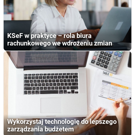
KSeF w praktyce – rola biura
rachunkowego we wdrożeniu zmian
Wykorzystaj technologię do lepszego
zarządzania budżetem