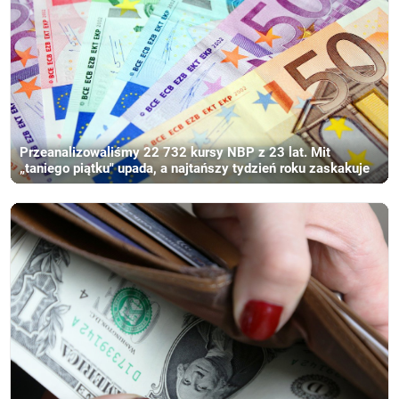
Przeanalizowaliśmy 22 732 kursy NBP z 23 lat. Mit
„taniego piątku" upada, a najtańszy tydzień roku zaskakuje