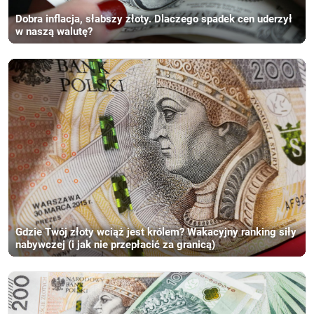
Dobra inflacja, słabszy złoty. Dlaczego spadek cen uderzył
w naszą walutę?
Gdzie Twój złoty wciąż jest królem? Wakacyjny ranking siły
nabywczej (i jak nie przepłacić za granicą)