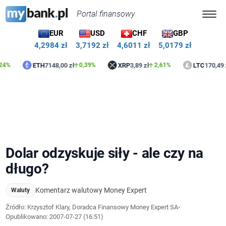
Portal finansowy
EUR
USD
CHF
GBP
4,2984 zł
3,7192 zł
4,6011 zł
5,0179 zł
ETH
7148,00 zł
XRP
3,89 zł
LTC
170,49 zł
0,39%
2,61%
0,2
Dolar odzyskuje siły - ale czy na
długo?
Komentarz walutowy Money Expert
Waluty
Źródło: Krzysztof Klary, Doradca Finansowy Money Expert SA
•
Opublikowano:
2007-07-27 (16:51)