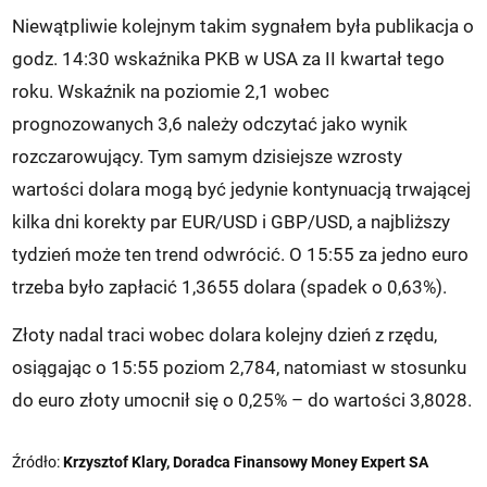
Niewątpliwie kolejnym takim sygnałem była publikacja o
godz. 14:30 wskaźnika PKB w USA za II kwartał tego
roku. Wskaźnik na poziomie 2,1 wobec
prognozowanych 3,6 należy odczytać jako wynik
rozczarowujący. Tym samym dzisiejsze wzrosty
wartości dolara mogą być jedynie kontynuacją trwającej
kilka dni korekty par EUR/USD i GBP/USD, a najbliższy
tydzień może ten trend odwrócić. O 15:55 za jedno euro
trzeba było zapłacić 1,3655 dolara (spadek o 0,63%).
Złoty nadal traci wobec dolara kolejny dzień z rzędu,
osiągając o 15:55 poziom 2,784, natomiast w stosunku
do euro złoty umocnił się o 0,25% – do wartości 3,8028.
Źródło:
Krzysztof Klary, Doradca Finansowy Money Expert SA