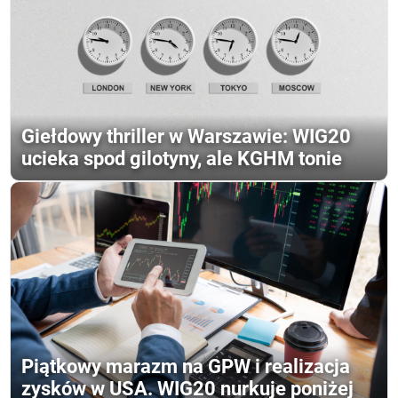
Giełdowy thriller w Warszawie: WIG20
ucieka spod gilotyny, ale KGHM tonie
Piątkowy marazm na GPW i realizacja
zysków w USA. WIG20 nurkuje poniżej