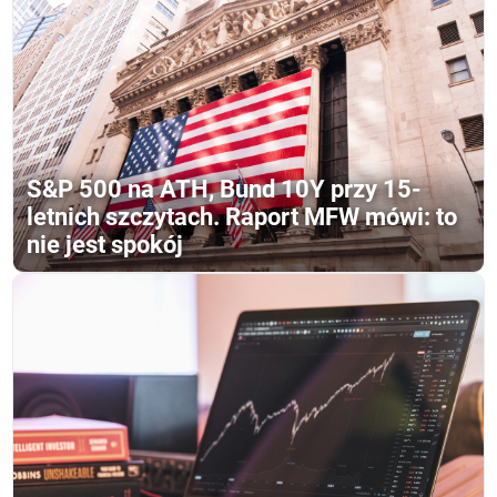
S&P 500 na ATH, Bund 10Y przy 15-
letnich szczytach. Raport MFW mówi: to
nie jest spokój