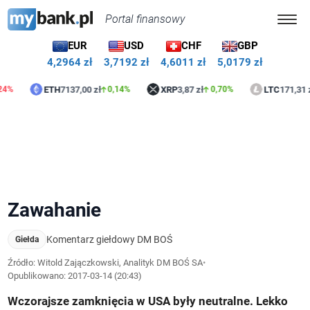
Portal finansowy
EUR
USD
CHF
GBP
4,2964 zł
3,7192 zł
4,6011 zł
5,0179 zł
ETH
7137,00 zł
XRP
3,87 zł
LTC
171,31 zł
0,14%
0,70%
1,08
Zawahanie
Komentarz giełdowy DM BOŚ
Giełda
Źródło: Witold Zajączkowski, Analityk DM BOŚ SA
•
Opublikowano:
2017-03-14 (20:43)
Wczorajsze zamknięcia w USA były neutralne. Lekko