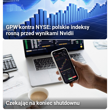
GPW kontra NYSE: polskie indeksy
rosną przed wynikami Nvidii
Czekając na koniec shutdownu