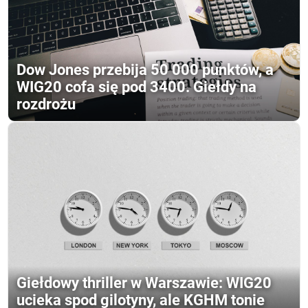
Dow Jones przebija 50 000 punktów, a
WIG20 cofa się pod 3400. Giełdy na
rozdrożu
Giełdowy thriller w Warszawie: WIG20
ucieka spod gilotyny, ale KGHM tonie