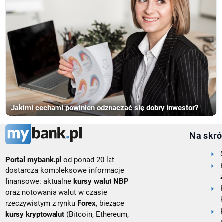
Jakimi cechami powinien odznaczać się dobry inwestor?
Na skró
Portal mybank.pl
od ponad 20 lat
dostarcza kompleksowe informacje
finansowe: aktualne
kursy walut NBP
oraz notowania walut w czasie
rzeczywistym z rynku
Forex
, bieżące
kursy kryptowalut
(Bitcoin, Ethereum,