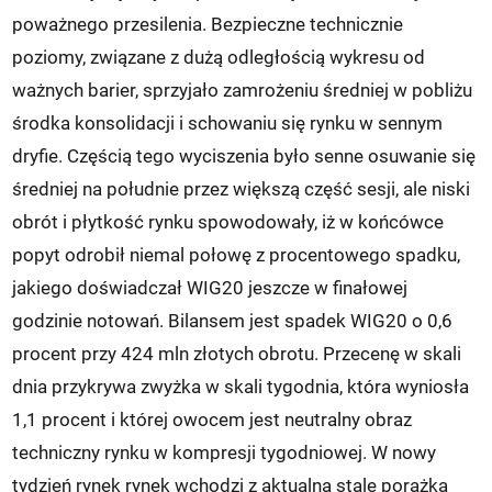
poważnego przesilenia. Bezpieczne technicznie
poziomy, związane z dużą odległością wykresu od
ważnych barier, sprzyjało zamrożeniu średniej w pobliżu
środka konsolidacji i schowaniu się rynku w sennym
dryfie. Częścią tego wyciszenia było senne osuwanie się
średniej na południe przez większą część sesji, ale niski
obrót i płytkość rynku spowodowały, iż w końcówce
popyt odrobił niemal połowę z procentowego spadku,
jakiego doświadczał WIG20 jeszcze w finałowej
godzinie notowań. Bilansem jest spadek WIG20 o 0,6
procent przy 424 mln złotych obrotu. Przecenę w skali
dnia przykrywa zwyżka w skali tygodnia, która wyniosła
1,1 procent i której owocem jest neutralny obraz
techniczny rynku w kompresji tygodniowej. W nowy
tydzień rynek rynek wchodzi z aktualną stale porażką