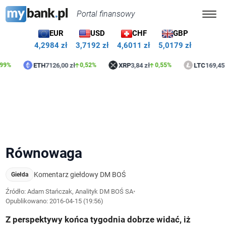
Portal finansowy
EUR
USD
CHF
GBP
4,2984 zł
3,7192 zł
4,6011 zł
5,0179 zł
ETH
7126,00 zł
XRP
3,84 zł
LTC
169,45 zł
0,52%
0,55%
0,1
Równowaga
Komentarz giełdowy DM BOŚ
Giełda
Źródło: Adam Stańczak, Analityk DM BOŚ SA
•
Opublikowano:
2016-04-15 (19:56)
Z perspektywy końca tygodnia dobrze widać, iż