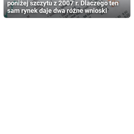
poniżej szczytu z 2007 r. Dlaczego ten
sam rynek daje dwa różne wnioski