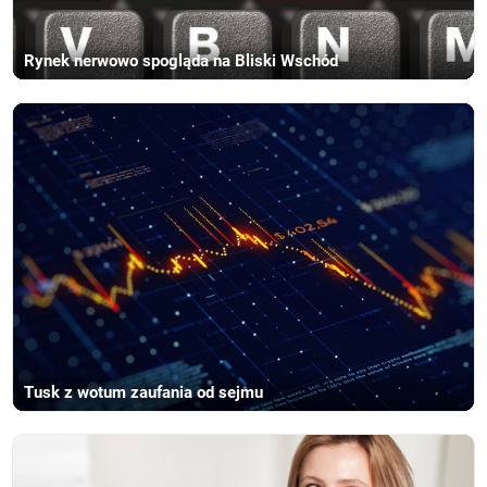
Rynek nerwowo spogląda na Bliski Wschód
Tusk z wotum zaufania od sejmu