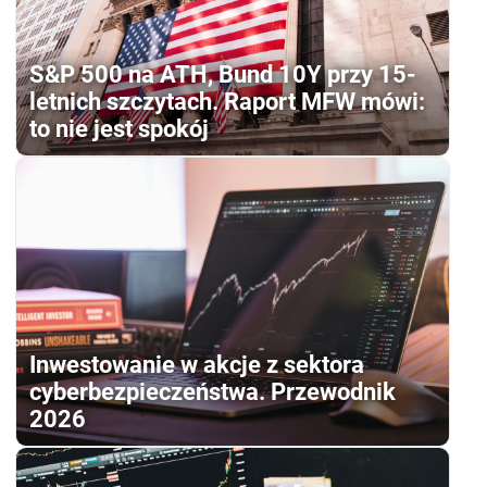
S&P 500 na ATH, Bund 10Y przy 15-
letnich szczytach. Raport MFW mówi:
to nie jest spokój
Inwestowanie w akcje z sektora
cyberbezpieczeństwa. Przewodnik
2026