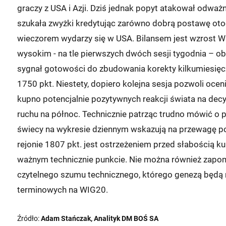
graczy z USA i Azji. Dziś jednak popyt atakował odważn
szukała zwyżki kredytując zarówno dobrą postawę otocz
wieczorem wydarzy się w USA. Bilansem jest wzrost WIG
wysokim - na tle pierwszych dwóch sesji tygodnia – o
sygnał gotowości do zbudowania korekty kilkumiesięc
1750 pkt. Niestety, dopiero kolejna sesja pozwoli ocen
kupno potencjalnie pozytywnych reakcji świata na dec
ruchu na północ. Technicznie patrząc trudno mówić o p
świecy na wykresie dziennym wskazują na przewagę po
rejonie 1807 pkt. jest ostrzeżeniem przed słabością k
ważnym technicznie punkcie. Nie można również zapomi
czytelnego szumu technicznego, którego genezą będą r
terminowych na WIG20.
Źródło:
Adam Stańczak, Analityk DM BOŚ SA