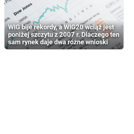
WIG bije rekordy, a WIG20 wciąż jest
poniżej szczytu z 2007 r. Dlaczego ten
sam rynek daje dwa różne wnioski