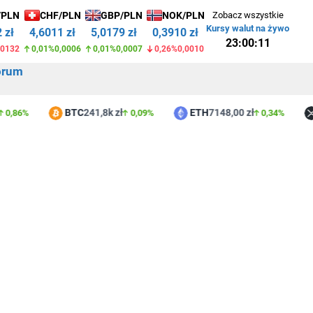
/PLN
CHF/PLN
GBP/PLN
NOK/PLN
Zobacz wszystkie
Kursy walut na żywo
 zł
4,6011 zł
5,0179 zł
0,3910 zł
23:00:11
,0132
0,01%
0,0006
0,01%
0,0007
0,26%
0,0010
orum
BTC
241,8k zł
ETH
7148,00 zł
XR
6%
0,09%
0,34%