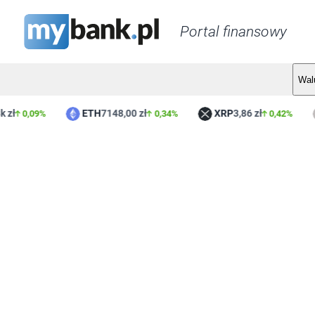
Portal finansowy
Wal
ETH
7148,00 zł
XRP
3,86 zł
L
0,09%
0,34%
0,42%