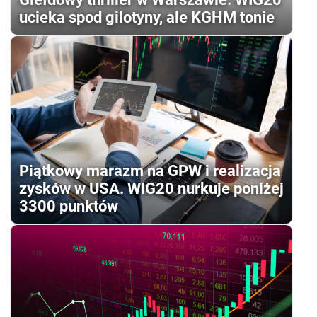
ucieka spod gilotyny, ale KGHM tonie
Piątkowy marazm na GPW i realizacja
zysków w USA. WIG20 nurkuje poniżej
3300 punktów