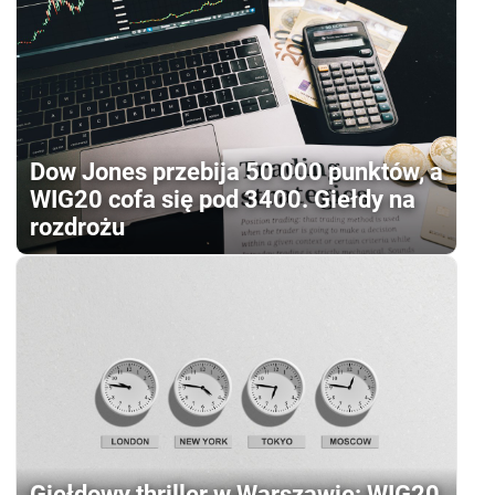
Dow Jones przebija 50 000 punktów, a
WIG20 cofa się pod 3400. Giełdy na
rozdrożu
Giełdowy thriller w Warszawie: WIG20