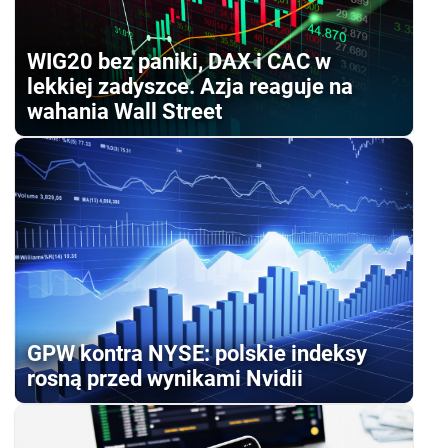
WIG20 bez paniki, DAX i CAC w
lekkiej zadyszce. Azja reaguje na
wahania Wall Street
GPW kontra NYSE: polskie indeksy
rosną przed wynikami Nvidii