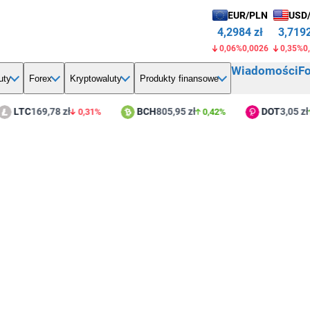
EUR/PLN
USD
4,2984 zł
3,7192
0,06%
0,0026
0,35%
0
Wiadomości
F
uty
Forex
Kryptowaluty
Produkty finansowe
TC
169,78 zł
BCH
805,95 zł
DOT
3,05 zł
0,31%
0,42%
0,8