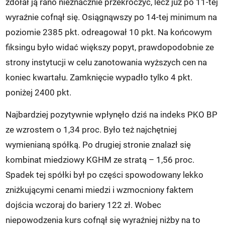
zdołał ją rano nieznacznie przekroczyć, lecz już po 11-tej
wyraźnie cofnął się. Osiągnąwszy po 14-tej minimum na
poziomie 2385 pkt. odreagował 10 pkt. Na końcowym
fiksingu było widać większy popyt, prawdopodobnie ze
strony instytucji w celu zanotowania wyższych cen na
koniec kwartału. Zamknięcie wypadło tylko 4 pkt.
poniżej 2400 pkt.
Najbardziej pozytywnie wpłynęło dziś na indeks PKO BP
ze wzrostem o 1,34 proc. Było też najchętniej
wymienianą spółką. Po drugiej stronie znalazł się
kombinat miedziowy KGHM ze stratą – 1,56 proc.
Spadek tej spółki był po części spowodowany lekko
zniżkującymi cenami miedzi i wzmocniony faktem
dojścia wczoraj do bariery 122 zł. Wobec
niepowodzenia kurs cofnął się wyraźniej niżby na to