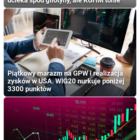
ucieka spod gilotyny, ale KGHM tonie
Piątkowy marazm na GPW i realizacja
zysków w USA. WIG20 nurkuje poniżej
3300 punktów