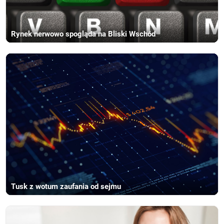
Rynek nerwowo spogląda na Bliski Wschód
Tusk z wotum zaufania od sejmu