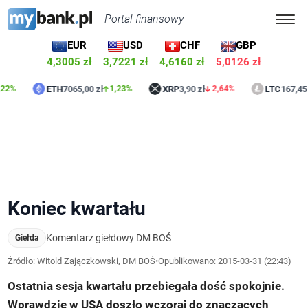
Portal finansowy
EUR
USD
CHF
GBP
4,3005 zł
3,7221 zł
4,6160 zł
5,0126 zł
ETH
7065,00 zł
XRP
3,90 zł
LTC
167,45 zł
1,23%
2,64%
0,6
Koniec kwartału
Komentarz giełdowy DM BOŚ
Giełda
Źródło: Witold Zajączkowski, DM BOŚ
•
Opublikowano:
2015-03-31 (22:43)
Ostatnia sesja kwartału przebiegała dość spokojnie.
Wprawdzie w USA doszło wczoraj do znaczących