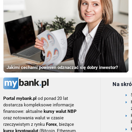
Jakimi cechami powinien odznaczać się dobry inwestor?
Na skró
Portal mybank.pl
od ponad 20 lat
dostarcza kompleksowe informacje
finansowe: aktualne
kursy walut NBP
oraz notowania walut w czasie
rzeczywistym z rynku
Forex
, bieżące
kursy kryptowalut
(Bitcoin, Ethereum,