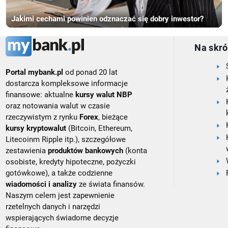
Jakimi cechami powinien odznaczać się dobry inwestor?
Na skró
Portal mybank.pl
od ponad 20 lat
dostarcza kompleksowe informacje
finansowe: aktualne
kursy walut NBP
oraz notowania walut w czasie
rzeczywistym z rynku
Forex
, bieżące
kursy kryptowalut
(Bitcoin, Ethereum,
Litecoinm Ripple itp.), szczegółowe
zestawienia
produktów bankowych
(konta
osobiste, kredyty hipoteczne, pożyczki
gotówkowe), a także codzienne
wiadomości i analizy
ze świata finansów.
Naszym celem jest zapewnienie
rzetelnych danych i narzędzi
wspierających świadome decyzje