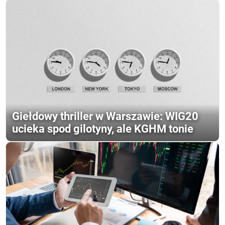
Giełdowy thriller w Warszawie: WIG20
ucieka spod gilotyny, ale KGHM tonie