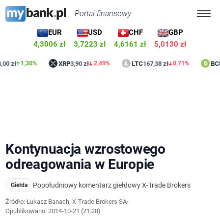
Portal finansowy
EUR
USD
CHF
GBP
4,3006 zł
3,7223 zł
4,6161 zł
5,0130 zł
XRP
3,90 zł
LTC
167,38 zł
BCH
793,15
1,30%
2,49%
0,71%
Kontynuacja wzrostowego
odreagowania w Europie
Popołudniowy komentarz giełdowy X-Trade Brokers
Giełda
Źródło: Łukasz Banach, X-Trade Brokers SA
•
Opublikowano:
2014-10-21 (21:28)