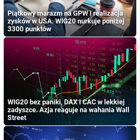
Piątkowy marazm na GPW i realizacja
zysków w USA. WIG20 nurkuje poniżej
3300 punktów
WIG20 bez paniki, DAX i CAC w lekkiej
zadyszce. Azja reaguje na wahania Wall
Street