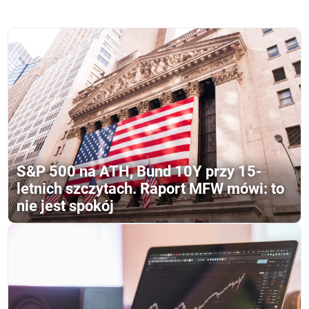
S&P 500 na ATH, Bund 10Y przy 15-
letnich szczytach. Raport MFW mówi: to
nie jest spokój