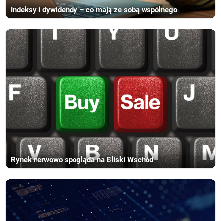
Indeksy i dywidendy – co mają ze sobą wspólnego
Rynek nerwowo spogląda na Bliski Wschód