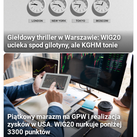
Giełdowy thriller w Warszawie: WIG20
ucieka spod gilotyny, ale KGHM tonie
Piątkowy marazm na GPW i realizacja
zysków w USA. WIG20 nurkuje poniżej
3300 punktów