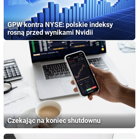
GPW kontra NYSE: polskie indeksy
rosną przed wynikami Nvidii
Czekając na koniec shutdownu