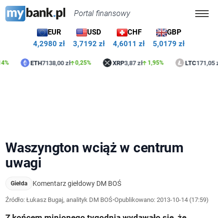
Portal finansowy
EUR
USD
CHF
GBP
4,2980 zł
3,7192 zł
4,6011 zł
5,0179 zł
ETH
7138,00 zł
XRP
3,87 zł
LTC
171,05 zł
0,25%
1,95%
1,14
Waszyngton wciąż w centrum
uwagi
Komentarz giełdowy DM BOŚ
Giełda
Źródło: Łukasz Bugaj, analityk DM BOŚ
•
Opublikowano:
2013-10-14 (17:59)
Z końcem minionego tygodnia wydawało się, że