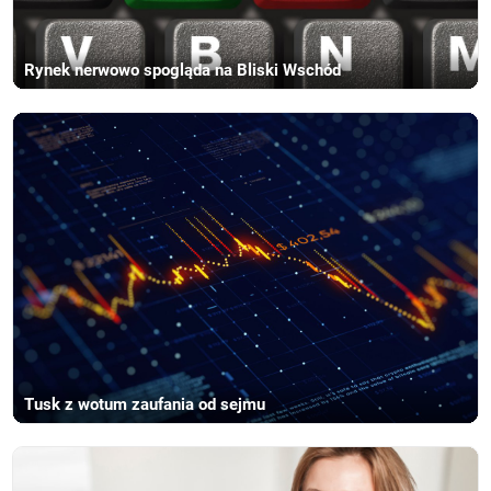
Rynek nerwowo spogląda na Bliski Wschód
Tusk z wotum zaufania od sejmu