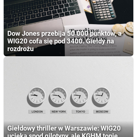
Dow Jones przebija 50 000 punktów, a
WIG20 cofa się pod 3400. Giełdy na
rozdrożu
Giełdowy thriller w Warszawie: WIG20
ucieka spod gilotyny, ale KGHM tonie