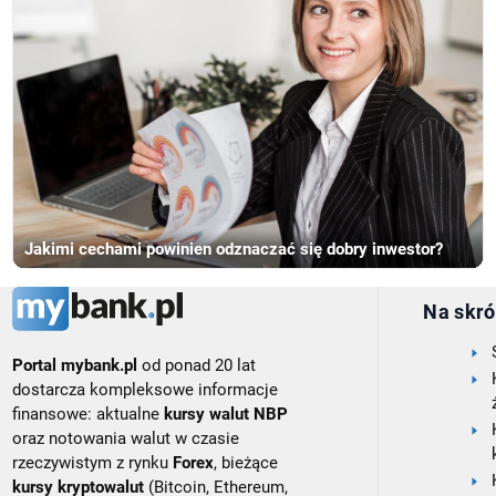
Jakimi cechami powinien odznaczać się dobry inwestor?
Na skró
Portal mybank.pl
od ponad 20 lat
dostarcza kompleksowe informacje
finansowe: aktualne
kursy walut NBP
oraz notowania walut w czasie
rzeczywistym z rynku
Forex
, bieżące
kursy kryptowalut
(Bitcoin, Ethereum,