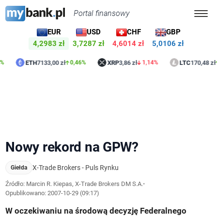
Portal finansowy
EUR
USD
CHF
GBP
4,2983 zł
3,7287 zł
4,6014 zł
5,0106 zł
ETH
7133,00 zł
XRP
3,86 zł
LTC
170,48 zł
0,46%
1,14%
1,74%
Nowy rekord na GPW?
X-Trade Brokers - Puls Rynku
Giełda
Źródło: Marcin R. Kiepas, X-Trade Brokers DM S.A.
•
Opublikowano:
2007-10-29 (09:17)
W oczekiwaniu na środową decyzję Federalnego