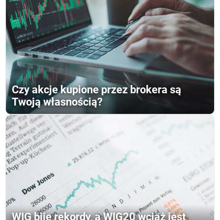
Czy akcje kupione przez brokera są
Twoją własnością?
WIG bije rekordy, a WIG20 wciąż jest