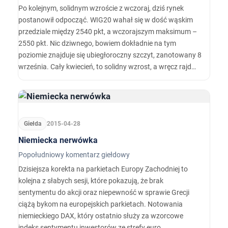
Po kolejnym, solidnym wzroście z wczoraj, dziś rynek
postanowił odpocząć. WIG20 wahał się w dość wąskim
przedziale między 2540 pkt, a wczorajszym maksimum –
2550 pkt. Nic dziwnego, bowiem dokładnie na tym
poziomie znajduje się ubiegłoroczny szczyt, zanotowany 8
września. Cały kwiecień, to solidny wzrost, a wręcz rajd
indeksu.
Giełda
2015-04-28
Niemiecka nerwówka
Popołudniowy komentarz giełdowy
Dzisiejsza korekta na parkietach Europy Zachodniej to
kolejna z słabych sesji, które pokazują, że brak
sentymentu do akcji oraz niepewność w sprawie Grecji
ciążą bykom na europejskich parkietach. Notowania
niemieckiego DAX, który ostatnio służy za wzorcowe
indeks sentymentu inwestorów ze strefy euro, ...