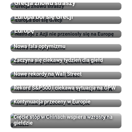
Grecja znowu straszy
Europa boi się Grecji
Nastroje z Azji nie przeniosły się na
Europę
Nowa fala optymizmu
Zaczyna się ciekawy tydzień dla giełd
Nowe rekordy na Wall Street
Rekord S&P500 i ciekawa sytuacja na GPW
Kontynuacja przeceny w Europie
Cięcie stóp w Chinach wspiera wzrosty na
giełdzie