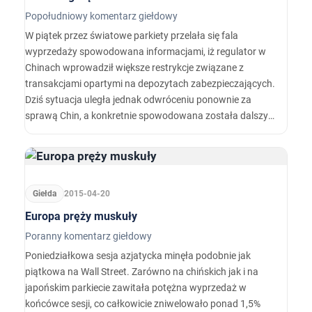
Popołudniowy komentarz giełdowy
W piątek przez światowe parkiety przelała się fala
wyprzedaży spowodowana informacjami, iż regulator w
Chinach wprowadził większe restrykcje związane z
transakcjami opartymi na depozytach zabezpieczających.
Dziś sytuacja uległa jednak odwróceniu ponownie za
sprawą Chin, a konkretnie spowodowana została dalszym
luzowaniem ze strony PBoC.
Giełda
2015-04-20
Europa pręży muskuły
Poranny komentarz giełdowy
Poniedziałkowa sesja azjatycka minęła podobnie jak
piątkowa na Wall Street. Zarówno na chińskich jak i na
japońskim parkiecie zawitała potężna wyprzedaż w
końcówce sesji, co całkowicie zniwelowało ponad 1,5%