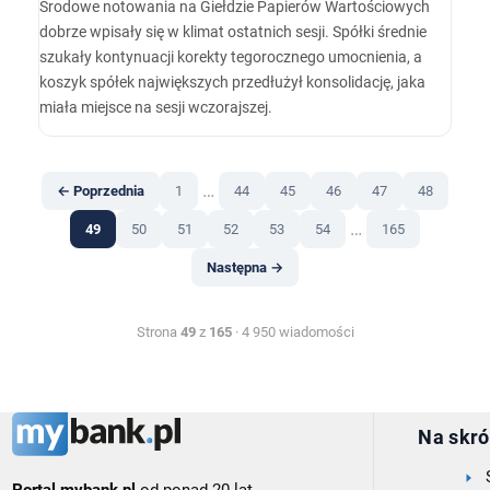
Środowe notowania na Giełdzie Papierów Wartościowych
dobrze wpisały się w klimat ostatnich sesji. Spółki średnie
szukały kontynuacji korekty tegorocznego umocnienia, a
koszyk spółek największych przedłużył konsolidację, jaka
miała miejsce na sesji wczorajszej.
…
← Poprzednia
1
44
45
46
47
48
…
49
50
51
52
53
54
165
Następna →
Strona
49
z
165
· 4 950 wiadomości
Na skró