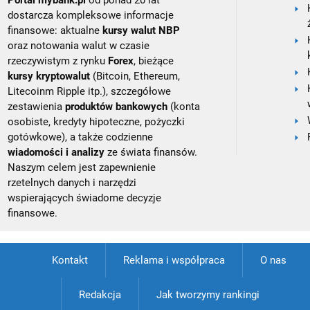
Portal mybank.pl
od ponad 20 lat
dostarcza kompleksowe informacje
finansowe: aktualne
kursy walut NBP
oraz notowania walut w czasie
rzeczywistym z rynku
Forex
, bieżące
kursy kryptowalut
(Bitcoin, Ethereum,
Litecoinm Ripple itp.), szczegółowe
zestawienia
produktów bankowych
(konta
osobiste, kredyty hipoteczne, pożyczki
gotówkowe), a także codzienne
wiadomości i analizy
ze świata finansów.
Naszym celem jest zapewnienie
rzetelnych danych i narzędzi
wspierających świadome decyzje
finansowe.
Kontakt
Reklama i współpraca
O nas
Redakcja
Jak tworzymy rankingi