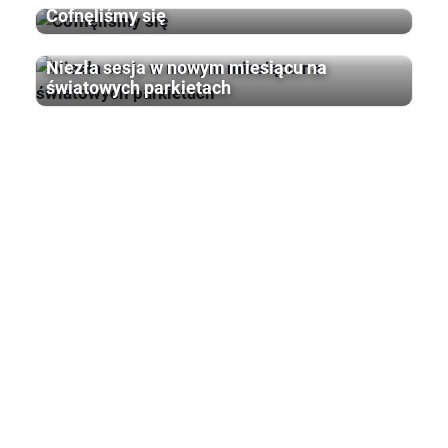
Cofnęliśmy się
Niezła sesja w nowym miesiącu na
światowych parkietach