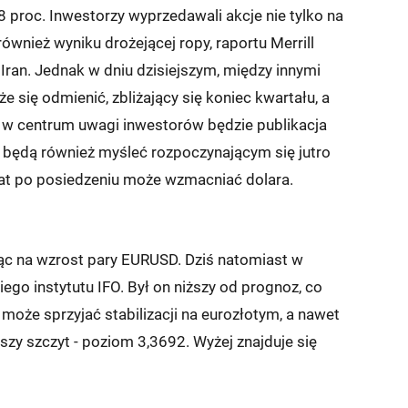
8 proc. Inwestorzy wyprzedawali akcje nie tylko na
wnież wyniku drożejącej ropy, raportu Merrill
– Iran. Jednak w dniu dzisiejszym, między innymi
e się odmienić, zbliżający się koniec kwartału, a
 w centrum uwagi inwestorów będzie publikacja
ą będą również myśleć rozpoczynającym się jutro
t po posiedzeniu może wzmacniać dolara.
jąc na wzrost pary EURUSD. Dziś natomiast w
ego instytutu IFO. Był on niższy od prognoz, co
oże sprzyjać stabilizacji na eurozłotym, a nawet
jszy szczyt - poziom 3,3692. Wyżej znajduje się