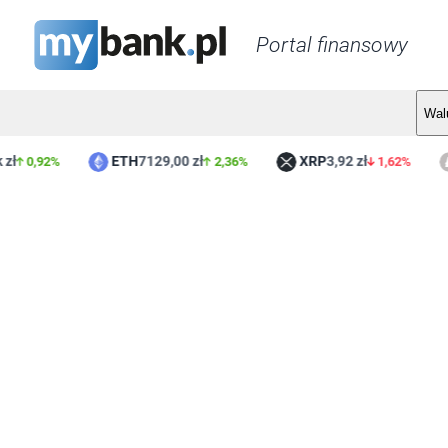
Portal finansowy
Wal
ETH
7129,00 zł
XRP
3,92 zł
L
0,92%
2,36%
1,62%