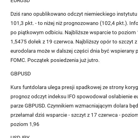
EURUSD
Dziś rano opublikowano odczyt niemieckiego instytutu
101,3 pkt. - to niżej niż prognozowano (102,4 pkt.). 
po piątkowym odbiciu. Najbliższe wsparcie to poziom 1,
1,5475 dołek z 19 czerwca. Najbliższy opór to szczyt
eurodolara może w dalszej części dnia być wspierany 
FOMC. Początek posiedzenia już jutro.
GBPUSD
Kurs funtdolara ulega presji spadkowej ze strony kory
prognoz odczyt indeksu IFO spowodował osłabienie euro
parze GBPUSD. Czynnikiem wzmacniającym dolara będzi
przełamał dziś wsparcie - szczyt z 17 czerwca - pozi
poziom 1,96
USDJPY