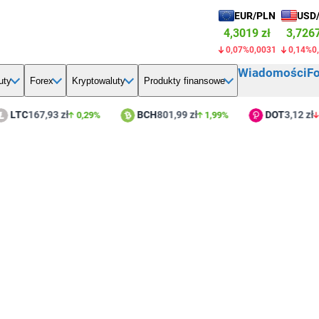
EUR/PLN
USD
4,3019 zł
3,7267
0,07%
0,0031
0,14%
0
Wiadomości
F
uty
Forex
Kryptowaluty
Produkty finansowe
TC
167,93 zł
BCH
801,99 zł
DOT
3,12 zł
0,29%
1,99%
2,11