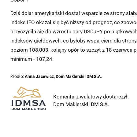
Dziś dolar amerykański dostał wsparcie ze strony sła
indeks IFO okazał się być niższy od prognoz, co zaow
przyczyniła się do wzrostu pary USDJPY po piątkowy
indeksów giełdowych. co byłoby wsparciem dla strony 
poziom 108,003, kolejny opór to szczyt z 18 czerwca p
minimum - 107,24.
Źródło:
Anna Jacewicz, Dom Maklerski IDM S.A.
Komentarz walutowy dostarczył:
Dom Maklerski IDM S.A.