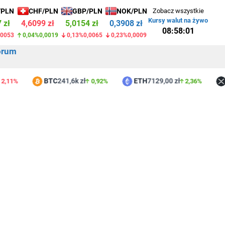
/PLN
CHF/PLN
GBP/PLN
NOK/PLN
Zobacz wszystkie
Kursy walut na żywo
 zł
4,6099 zł
5,0154 zł
0,3908 zł
08:58:02
,0053
0,04%
0,0019
0,13%
0,0065
0,23%
0,0009
orum
BTC
241,6k zł
ETH
7129,00 zł
XR
%
0,92%
2,36%