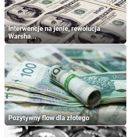
Interwencje na jenie, rewolucja
Warsha...
Pozytywny flow dla złotego