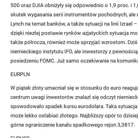
500 oraz DJIA obniżyły się odpowiednio o 1,9 proc. i 1,
skutek wygasania serii instrumentów pochodnych, ale ró
Lynch na temat banków, a także sytuacji na linii Izrael 
dzięki niezłej postawie rynków azjatyckich sytuacja moż
także półrocza, również może sprzyjać wzrostom. Dziś
niemieckiego instytutu IFO, ale inwestorzy z pewności
posiedzeniu FOMC. Już samo oczekiwanie na komunika
EURPLN
W piątek złoty umacniał się w stosunku do euro reagu
centrum uwagi inwestorów znalazł się odczyt niemiecki
spowodowało spadek kursu eurodolara. Taka sytuacja m
może lekko osłabiać złotego. Najbliższy opór to dzisie
górne ograniczenie kanału spadkowego rejon 3,3817.