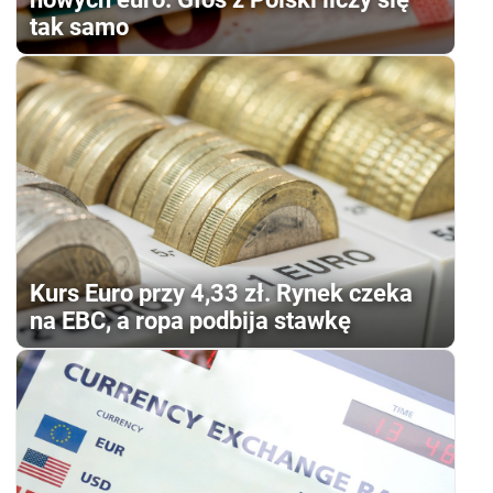
tak samo
Kurs Euro przy 4,33 zł. Rynek czeka
na EBC, a ropa podbija stawkę