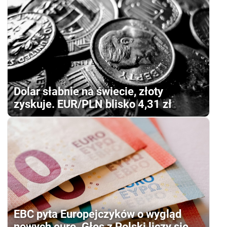
Dolar słabnie na świecie, złoty
zyskuje. EUR/PLN blisko 4,31 zł
EBC pyta Europejczyków o wygląd
nowych euro. Głos z Polski liczy się