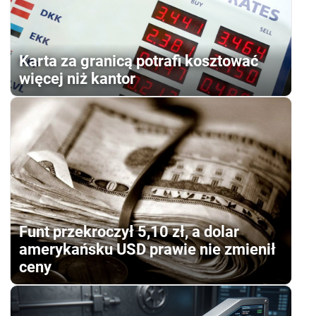
Karta za granicą potrafi kosztować
więcej niż kantor
Funt przekroczył 5,10 zł, a dolar
amerykańsku USD prawie nie zmienił
ceny