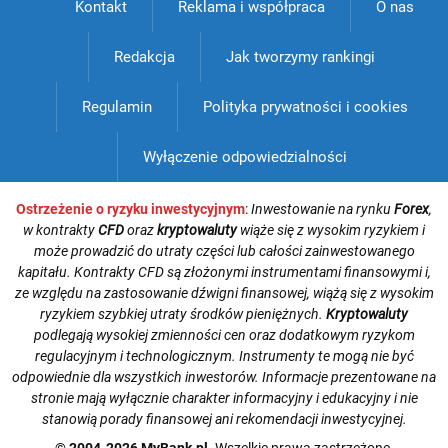
Kontakt
Reklama i współpraca
O nas
Redakcja
Jak tworzymy rankingi
Regulamin
Polityka prywatności i cookies
Wyłączenie odpowiedzialności
Ostrzeżenie o ryzyku inwestycyjnym
:
Inwestowanie na rynku
Forex
,
w kontrakty
CFD
oraz
kryptowaluty
wiąże się z wysokim ryzykiem i
może prowadzić do utraty części lub całości zainwestowanego
kapitału. Kontrakty CFD są złożonymi instrumentami finansowymi i,
ze względu na zastosowanie dźwigni finansowej, wiążą się z wysokim
ryzykiem szybkiej utraty środków pieniężnych.
Kryptowaluty
podlegają wysokiej zmienności cen oraz dodatkowym ryzykom
regulacyjnym i technologicznym. Instrumenty te mogą nie być
odpowiednie dla wszystkich inwestorów. Informacje prezentowane na
stronie mają wyłącznie charakter informacyjny i edukacyjny i nie
stanowią porady finansowej ani rekomendacji inwestycyjnej.