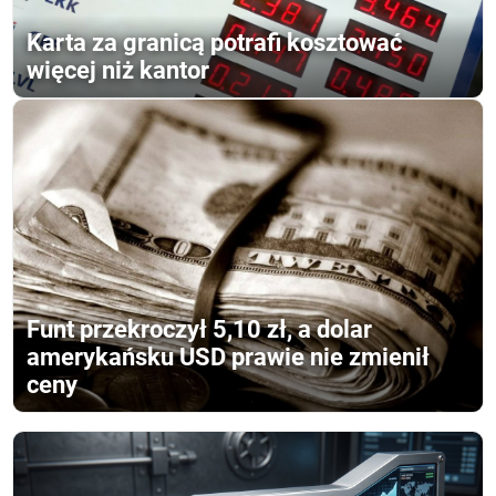
Karta za granicą potrafi kosztować
więcej niż kantor
Funt przekroczył 5,10 zł, a dolar
amerykańsku USD prawie nie zmienił
ceny