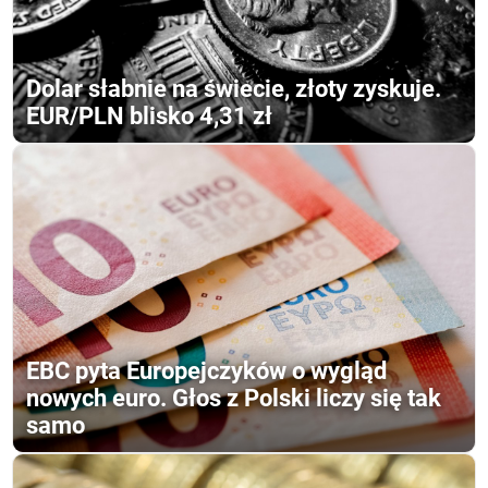
Dolar słabnie na świecie, złoty zyskuje.
EUR/PLN blisko 4,31 zł
EBC pyta Europejczyków o wygląd
nowych euro. Głos z Polski liczy się tak
samo