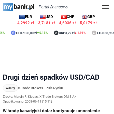
Portal finansowy
EUR
USD
CHF
GBP
4,2992 zł
3,7181 zł
4,6036 zł
5,0179 zł
ETH
7108,00 zł
XRP
3,79 zł
LTC
168,95 zł
0,18%
1,91%
0,04
Drugi dzień spadków USD/CAD
X-Trade Brokers - Puls Rynku
Waluty
Źródło: Marcin R. Kiepas, X-Trade Brokers DM S.A.
•
Opublikowano:
2008-06-11 (15:11)
W środę kanadyjski dolar kontynuuje umocnienie