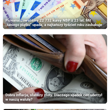
Przeanalizowaliśmy 22 732 kursy NBP z 23 lat. Mit
„taniego piątku" upada, a najtańszy tydzień roku zaskakuje
Dobra inflacja, słabszy złoty. Dlaczego spadek cen uderzył
w naszą walutę?