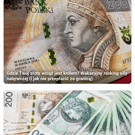
Gdzie Twój złoty wciąż jest królem? Wakacyjny ranking siły
nabywczej (i jak nie przepłacić za granicą)