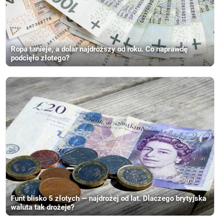
Ropa tanieje, a dolar najdroższy od roku. Co naprawdę
podcięło złotego?
Funt blisko 5 złotych — najdrożej od lat. Dlaczego brytyjska
waluta tak drożeje?