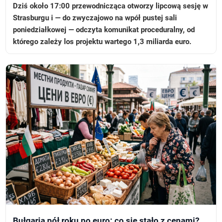
Dziś około 17:00 przewodnicząca otworzy lipcową sesję w
Strasburgu i — do zwyczajowo na wpół pustej sali
poniedziałkowej — odczyta komunikat proceduralny, od
którego zależy los projektu wartego 1,3 miliarda euro.
Bułgaria pół roku po euro: co się stało z cenami?