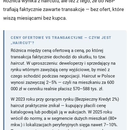
Różnica wynika z haircutu, ale też z tego, że do NBP
trafiają faktycznie zawarte transakcje — bez ofert, które
wiszą miesiącami bez kupca.
CENY OFERTOWE VS TRANSAKCYJNE — CZYM JEST
„HAIRCUT"?
Różnica między ceną ofertową a ceną, po której
transakcja faktycznie dochodzi do skutku, to tzw.
haircut
. W uproszczeniu: deweloperzy i sprzedający na
rynku wtórnym zawyżają ceny wyjściowe, by mieć z
czego schodzić podczas negocjacji. Haircut w Polsce
wynosi zazwyczaj 2–5% — czyli na mieszkaniu za 600
000 zł w cenniku realnie płacisz 570–588 tys. zł.
W 2023 roku przy gorącym rynku (Bezpieczny Kredyt 2%)
haircut praktycznie znikał — kupujący płacili cenę
katalogową lub podbijali ją w aukcjach. W 2025 roku
wrócił do normy, a w segmencie dużych mieszkań (80+
mkw.) i lokalizacjach peryferyjnych sięga nawet 7–10%.