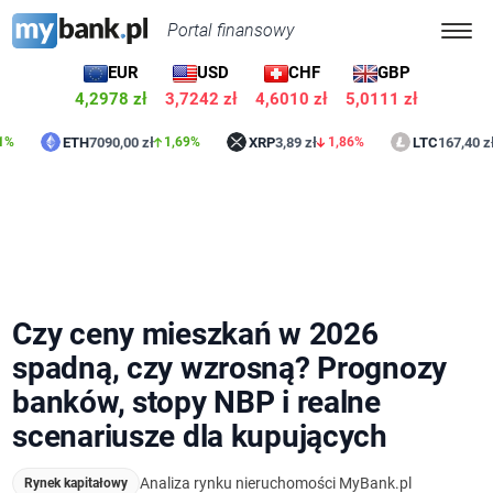
Portal finansowy
EUR
USD
CHF
GBP
4,2978 zł
3,7242 zł
4,6010 zł
5,0111 zł
ETH
7090,00 zł
XRP
3,89 zł
LTC
167,40 zł
1,69%
1,86%
0
Czy ceny mieszkań w 2026
spadną, czy wzrosną? Prognozy
banków, stopy NBP i realne
scenariusze dla kupujących
Analiza rynku nieruchomości MyBank.pl
Rynek kapitałowy