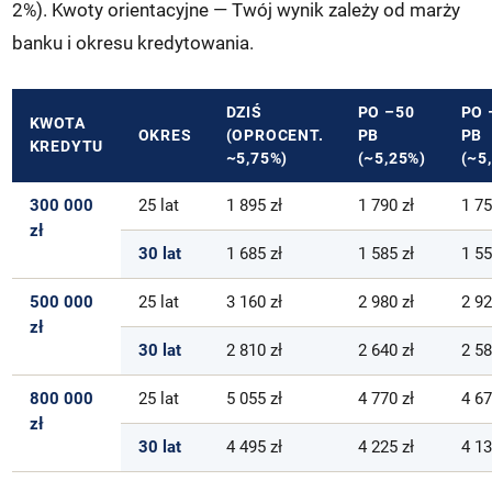
2%). Kwoty orientacyjne — Twój wynik zależy od marży
banku i okresu kredytowania.
DZIŚ
PO –50
PO 
KWOTA
OKRES
(OPROCENT.
PB
PB
KREDYTU
~5,75%)
(~5,25%)
(~5
300 000
25 lat
1 895 zł
1 790 zł
1 75
zł
30 lat
1 685 zł
1 585 zł
1 55
500 000
25 lat
3 160 zł
2 980 zł
2 92
zł
30 lat
2 810 zł
2 640 zł
2 58
800 000
25 lat
5 055 zł
4 770 zł
4 67
zł
30 lat
4 495 zł
4 225 zł
4 13