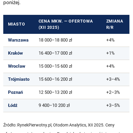
poniżej.
CENA MKW. — OFERTOWA
ZMIANA
MIASTO
(XII 2025)
R/R
Warszawa
18 000–18 800 zł
+4%
Kraków
16 400–17 000 zł
+1%
Wrocław
15 000–15 600 zł
+4%
Trójmiasto
15 600–16 200 zł
+3–4%
Poznań
12 500–13 200 zł
+2–3%
Łódź
9 400–10 200 zł
+3–5%
Źródło: RynekPierwotny.pl, Otodom Analytics, XII 2025. Ceny