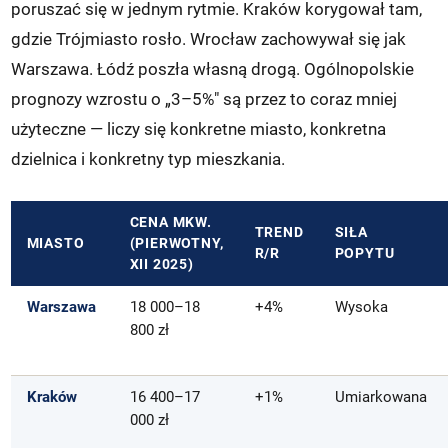
poruszać się w jednym rytmie. Kraków korygował tam,
gdzie Trójmiasto rosło. Wrocław zachowywał się jak
Warszawa. Łódź poszła własną drogą. Ogólnopolskie
prognozy wzrostu o „3–5%" są przez to coraz mniej
użyteczne — liczy się konkretne miasto, konkretna
dzielnica i konkretny typ mieszkania.
CENA MKW.
TREND
SIŁA
MIASTO
(PIERWOTNY,
R/R
POPYTU
XII 2025)
Warszawa
18 000–18
+4%
Wysoka
800 zł
Kraków
16 400–17
+1%
Umiarkowana
000 zł