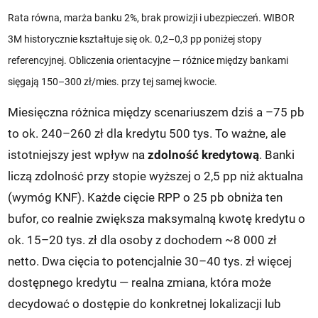
Rata równa, marża banku 2%, brak prowizji i ubezpieczeń. WIBOR
3M historycznie kształtuje się ok. 0,2–0,3 pp poniżej stopy
referencyjnej. Obliczenia orientacyjne — różnice między bankami
sięgają 150–300 zł/mies. przy tej samej kwocie.
Miesięczna różnica między scenariuszem dziś a –75 pb
to ok. 240–260 zł dla kredytu 500 tys. To ważne, ale
istotniejszy jest wpływ na
zdolność kredytową
. Banki
liczą zdolność przy stopie wyższej o 2,5 pp niż aktualna
(wymóg KNF). Każde cięcie RPP o 25 pb obniża ten
bufor, co realnie zwiększa maksymalną kwotę kredytu o
ok. 15–20 tys. zł dla osoby z dochodem ~8 000 zł
netto. Dwa cięcia to potencjalnie 30–40 tys. zł więcej
dostępnego kredytu — realna zmiana, która może
decydować o dostępie do konkretnej lokalizacji lub