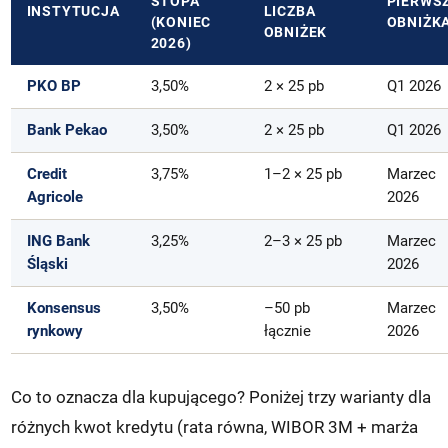
STOPA
PIERWS
INSTYTUCJA
LICZBA
(KONIEC
OBNIŻK
OBNIŻEK
2026)
PKO BP
3,50%
2 × 25 pb
Q1 2026
Bank Pekao
3,50%
2 × 25 pb
Q1 2026
Credit
3,75%
1–2 × 25 pb
Marzec
Agricole
2026
ING Bank
3,25%
2–3 × 25 pb
Marzec
Śląski
2026
Konsensus
3,50%
–50 pb
Marzec
rynkowy
łącznie
2026
Co to oznacza dla kupującego? Poniżej trzy warianty dla
różnych kwot kredytu (rata równa, WIBOR 3M + marża