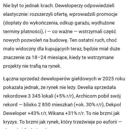
Nie był to jednak krach. Deweloperzy odpowiedzieli
elastycznie: rozszerzyli ofertę, wprowadzili promocje
(dopłaty do wykończenia, odkup garażu, wydłużone
terminy płatności), i — co ważne — wstrzymali część
nowych pozwoleń na budowę. Ten ostatni ruch, choć
mało widoczny dla kupujących teraz, będzie miał duże
znaczenie za 18–24 miesiące, kiedy te wstrzymane
projekty nie trafią na rynek.
Łączna sprzedaż deweloperów giełdowych w 2025 roku
pokazała jednak, że rynek nie leży. Develia sprzedała
rekordowe 3 345 lokali (+5% r/r), Archicom pobił swój
rekord — blisko 2 850 mieszkań (+ok. 30% r/r), Dekpol
Deweloper +43% r/r, Wikana +31% r/r. To nie brzmi jak
kryzys. To brzmi jak rynek, który trzeźwieje po euforii —