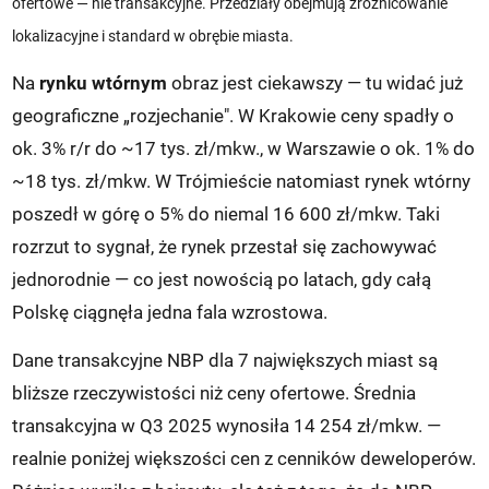
ofertowe — nie transakcyjne. Przedziały obejmują zróżnicowanie
lokalizacyjne i standard w obrębie miasta.
Na
rynku wtórnym
obraz jest ciekawszy — tu widać już
geograficzne „rozjechanie". W Krakowie ceny spadły o
ok. 3% r/r do ~17 tys. zł/mkw., w Warszawie o ok. 1% do
~18 tys. zł/mkw. W Trójmieście natomiast rynek wtórny
poszedł w górę o 5% do niemal 16 600 zł/mkw. Taki
rozrzut to sygnał, że rynek przestał się zachowywać
jednorodnie — co jest nowością po latach, gdy całą
Polskę ciągnęła jedna fala wzrostowa.
Dane transakcyjne NBP dla 7 największych miast są
bliższe rzeczywistości niż ceny ofertowe. Średnia
transakcyjna w Q3 2025 wynosiła 14 254 zł/mkw. —
realnie poniżej większości cen z cenników deweloperów.