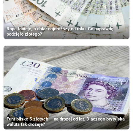
Ropa tanieje, a dolar najdroższy od roku. Co naprawdę
podcięło złotego?
Funt blisko 5 złotych — najdrożej od lat. Dlaczego brytyjska
waluta tak drożeje?