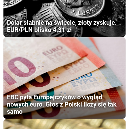
Dolar słabnie na świecie, złoty zyskuje.
EUR/PLN blisko 4,31 zł
EBC pyta Europejczyków o wygląd
nowych euro. Głos z Polski liczy się tak
samo