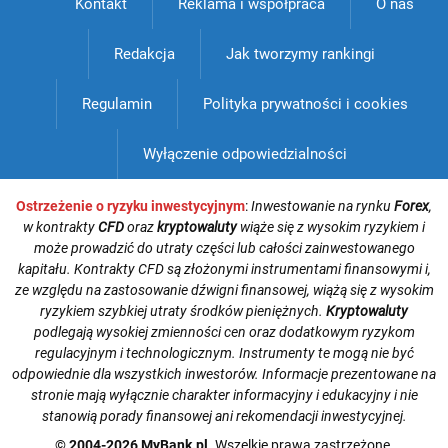
Kontakt
Reklama i współpraca
O nas
Redakcja
Jak tworzymy rankingi
Regulamin
Polityka prywatności i cookies
Wyłączenie odpowiedzialności
Ostrzeżenie o ryzyku inwestycyjnym
:
Inwestowanie na rynku
Forex
,
w kontrakty
CFD
oraz
kryptowaluty
wiąże się z wysokim ryzykiem i
może prowadzić do utraty części lub całości zainwestowanego
kapitału. Kontrakty CFD są złożonymi instrumentami finansowymi i,
ze względu na zastosowanie dźwigni finansowej, wiążą się z wysokim
ryzykiem szybkiej utraty środków pieniężnych.
Kryptowaluty
podlegają wysokiej zmienności cen oraz dodatkowym ryzykom
regulacyjnym i technologicznym. Instrumenty te mogą nie być
odpowiednie dla wszystkich inwestorów. Informacje prezentowane na
stronie mają wyłącznie charakter informacyjny i edukacyjny i nie
stanowią porady finansowej ani rekomendacji inwestycyjnej.
© 2004-2026 MyBank.pl
. Wszelkie prawa zastrzeżone.