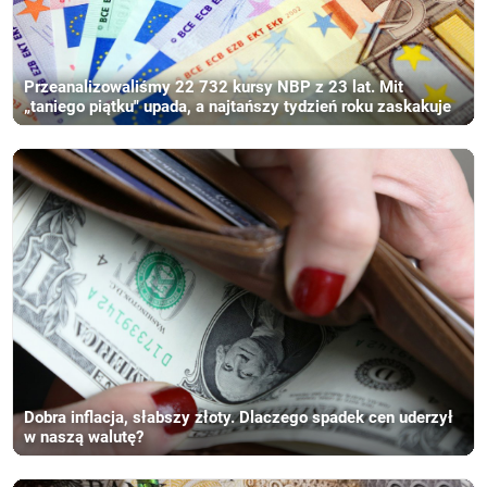
Przeanalizowaliśmy 22 732 kursy NBP z 23 lat. Mit
„taniego piątku" upada, a najtańszy tydzień roku zaskakuje
Dobra inflacja, słabszy złoty. Dlaczego spadek cen uderzył
w naszą walutę?