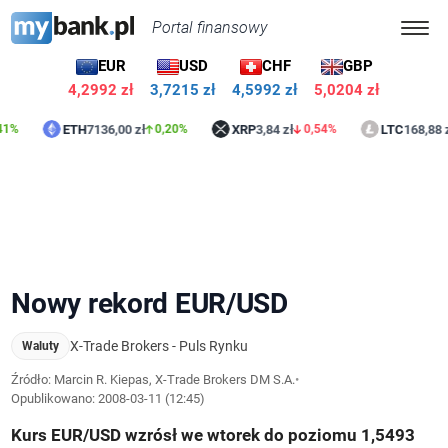
Portal finansowy
EUR
USD
CHF
GBP
4,2992 zł
3,7215 zł
4,5992 zł
5,0204 zł
ETH
7136,00 zł
XRP
3,84 zł
LTC
168,88 zł
0,20%
0,54%
1,35
Nowy rekord EUR/USD
X-Trade Brokers - Puls Rynku
Waluty
Źródło: Marcin R. Kiepas, X-Trade Brokers DM S.A.
•
Opublikowano:
2008-03-11 (12:45)
Kurs EUR/USD wzrósł we wtorek do poziomu 1,5493