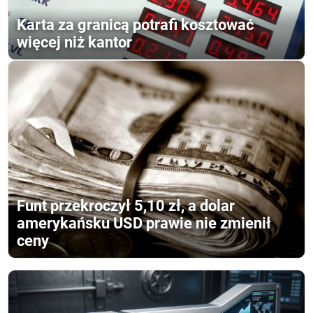
Karta za granicą potrafi kosztować
więcej niż kantor
Funt przekroczył 5,10 zł, a dolar
amerykańsku USD prawie nie zmienił
ceny