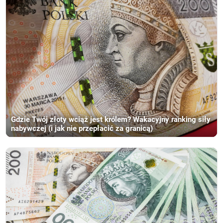
Gdzie Twój złoty wciąż jest królem? Wakacyjny ranking siły
nabywczej (i jak nie przepłacić za granicą)