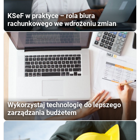
KSeF w praktyce – rola biura
rachunkowego we wdrożeniu zmian
Wykorzystaj technologię do lepszego
zarządzania budżetem