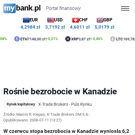
Portal finansowy
EUR
USD
CHF
GBP
4,2984 zł
3,7192 zł
4,6011 zł
5,0179 zł
ETH
7148,00 zł
XRP
3,87 zł
LTC
169,78 zł
0,31%
0,46%
0,2
Rośnie bezrobocie w Kanadzie
X-Trade Brokers - Puls Rynku
Rynek kapitałowy
Źródło: Marcin R. Kiepas, X-Trade Brokers DM S.A.
•
Opublikowano:
2008-07-11 (13:27)
W czerwcu stopa bezrobocia w Kanadzie wyniosła 6,2