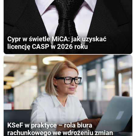
Cypr w świetle MiCA: jak uzyskać
licencję CASP w 2026 roku
KSeF w praktyce – rola biura
rachunkowego we wdrożeniu zmian