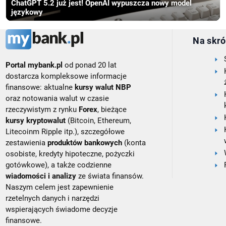
ChatGPT 5.2 już jest! OpenAI wypuszcza nowy model
językowy
Na skró
Portal mybank.pl
od ponad 20 lat
dostarcza kompleksowe informacje
finansowe: aktualne
kursy walut NBP
oraz notowania walut w czasie
rzeczywistym z rynku
Forex
, bieżące
kursy kryptowalut
(Bitcoin, Ethereum,
Litecoinm Ripple itp.), szczegółowe
zestawienia
produktów bankowych
(konta
osobiste, kredyty hipoteczne, pożyczki
gotówkowe), a także codzienne
wiadomości i analizy
ze świata finansów.
Naszym celem jest zapewnienie
rzetelnych danych i narzędzi
wspierających świadome decyzje
finansowe.