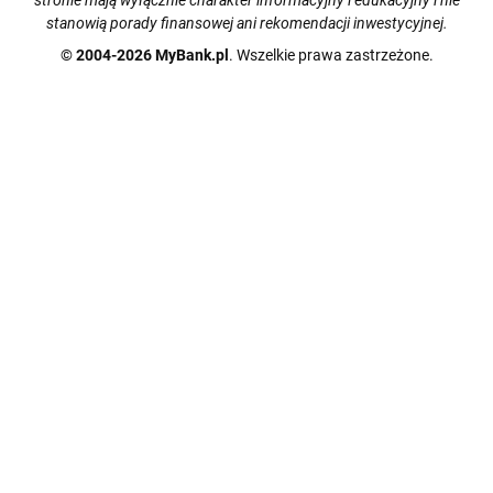
stronie mają wyłącznie charakter informacyjny i edukacyjny i nie
stanowią porady finansowej ani rekomendacji inwestycyjnej.
© 2004-2026 MyBank.pl
. Wszelkie prawa zastrzeżone.