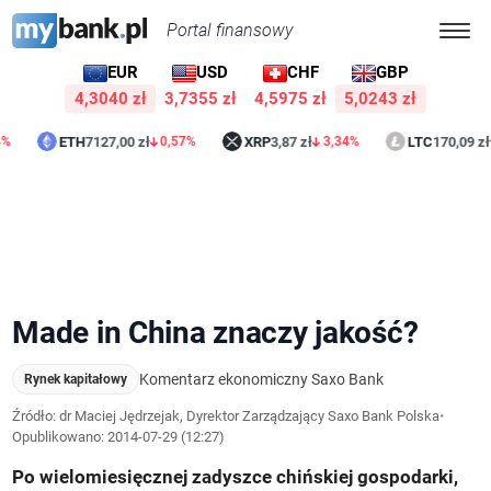
Portal finansowy
EUR
USD
CHF
GBP
4,3040 zł
3,7355 zł
4,5975 zł
5,0243 zł
ETH
7127,00 zł
XRP
3,87 zł
LTC
170,09 zł
0,57%
3,34%
0,33%
Made in China znaczy jakość?
Komentarz ekonomiczny Saxo Bank
Rynek kapitałowy
Źródło: dr Maciej Jędrzejak, Dyrektor Zarządzający Saxo Bank Polska
•
Opublikowano:
2014-07-29 (12:27)
Po wielomiesięcznej zadyszce chińskiej gospodarki,