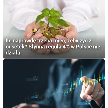
Ile naprawdę trzeba mieć, żeby żyć z
odsetek? Słynna reguła 4% w Polsce nie
działa