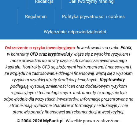
Redakcja
Jak tworzymy rankingi
Regulamin
Polityka prywatności i cookies
Wyłączenie odpowiedzialności
Ostrzeżenie o ryzyku inwestycyjnym
:
Inwestowanie na rynku
Forex
,
w kontrakty
CFD
oraz
kryptowaluty
wiąże się z wysokim ryzykiem i
może prowadzić do utraty części lub całości zainwestowanego
kapitału. Kontrakty CFD są złożonymi instrumentami finansowymi i,
ze względu na zastosowanie dźwigni finansowej, wiążą się z wysokim
ryzykiem szybkiej utraty środków pieniężnych.
Kryptowaluty
podlegają wysokiej zmienności cen oraz dodatkowym ryzykom
regulacyjnym i technologicznym. Instrumenty te mogą nie być
odpowiednie dla wszystkich inwestorów. Informacje prezentowane na
stronie mają wyłącznie charakter informacyjny i edukacyjny i nie
stanowią porady finansowej ani rekomendacji inwestycyjnej.
© 2004-2026 MyBank.pl
. Wszelkie prawa zastrzeżone.