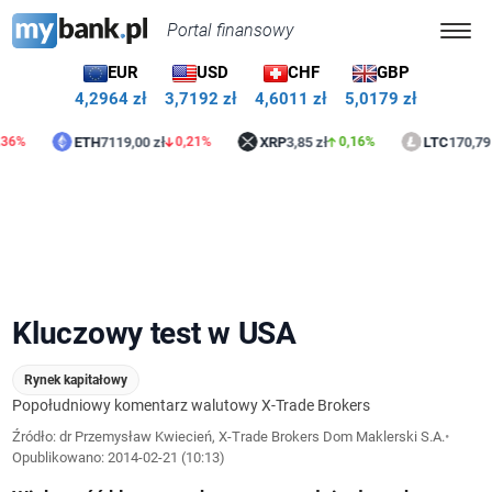
Portal finansowy
EUR
USD
CHF
GBP
4,2964 zł
3,7192 zł
4,6011 zł
5,0179 zł
ETH
7119,00 zł
XRP
3,85 zł
LTC
170,79 zł
0,21%
0,16%
0,7
Kluczowy test w USA
Rynek kapitałowy
Popołudniowy komentarz walutowy X-Trade Brokers
Źródło: dr Przemysław Kwiecień, X-Trade Brokers Dom Maklerski S.A.
•
Opublikowano:
2014-02-21 (10:13)