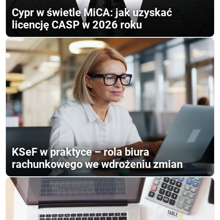
Cypr w świetle MiCA: jak uzyskać
licencję CASP w 2026 roku
KSeF w praktyce – rola biura
rachunkowego we wdrożeniu zmian