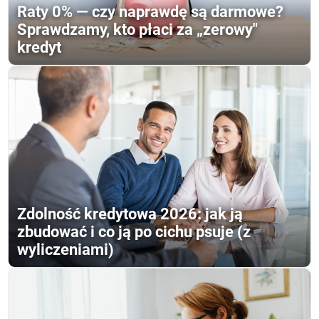
Raty 0% — czy naprawdę są darmowe?
Sprawdzamy, kto płaci za „zerowy"
kredyt
Zdolność kredytowa 2026: jak ją
zbudować i co ją po cichu psuje (z
wyliczeniami)