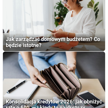
Jak zarządzać domowym budżetem? Co
będzie istotne?
Konsolidacja kredytów 2026: jak obniżyć
ratę o 60% — i kiedy to najdroższy