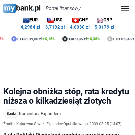
Portal finansowy
EUR
USD
CHF
GBP
4,2984 zł
3,7192 zł
4,6030 zł
5,0179 zł
ETH
7139,00 zł
XRP
3,86 zł
LTC
169,45 zł
0,16%
0,38%
0,52
Kolejna obniżka stóp, rata kredytu
niższa o kilkadziesiąt złotych
Komentarz Expandera
Banki
Źródło: Katarzyna Siwek, Expander
•
Opublikowano:
2009-03-25 (14:07)
Rada Polityki Pieniężnej zgodnie z oczekiwaniem