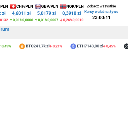
/PLN
CHF/PLN
GBP/PLN
NOK/PLN
Zobacz wszystkie
Kursy walut na żywo
 zł
4,6011 zł
5,0179 zł
0,3910 zł
23:00:11
,0132
0,01%
0,0006
0,01%
0,0007
0,26%
0,0010
orum
BTC
241,7k zł
ETH
7143,00 zł
XR
9%
0,21%
0,45%