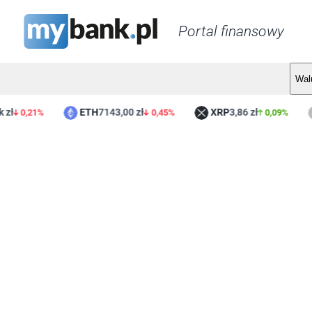
Portal finansowy
Wal
ETH
7143,00 zł
XRP
3,86 zł
L
0,21%
0,45%
0,09%