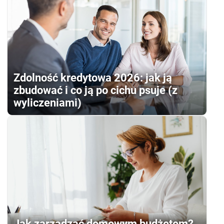
Zdolność kredytowa 2026: jak ją
zbudować i co ją po cichu psuje (z
wyliczeniami)
Jak zarządzać domowym budżetem?