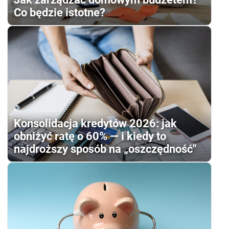
Co będzie istotne?
Konsolidacja kredytów 2026: jak
obniżyć ratę o 60% — i kiedy to
najdroższy sposób na „oszczędność"