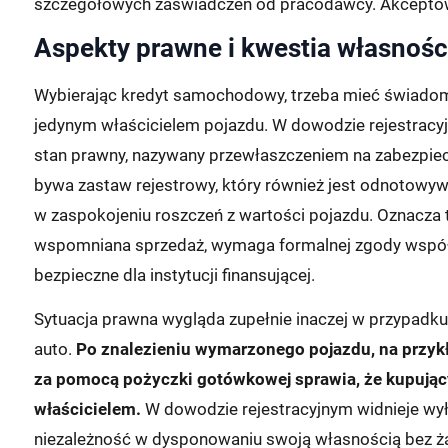
szczegółowych zaświadczeń od pracodawcy. Akceptow
Aspekty prawne i kwestia własnośc
Wybierając kredyt samochodowy, trzeba mieć świadomość
jedynym właścicielem pojazdu. W dowodzie rejestracy
stan prawny, nazywany przewłaszczeniem na zabezpiecz
bywa zastaw rejestrowy, który również jest odnotow
w zaspokojeniu roszczeń z wartości pojazdu. Oznacza t
wspomniana sprzedaż, wymaga formalnej zgody współwł
bezpieczne dla instytucji finansującej.
Sytuacja prawna wygląda zupełnie inaczej w przypadk
auto.
Po znalezieniu wymarzonego pojazdu, na przykł
za pomocą pożyczki gotówkowej sprawia, że kupujący
właścicielem.
W dowodzie rejestracyjnym widnieje wył
niezależność w dysponowaniu swoją własnością bez ż