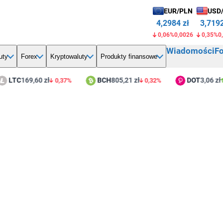
EUR/PLN
USD
4,2984 zł
3,7192
0,06%
0,0026
0,35%
0
Wiadomości
F
uty
Forex
Kryptowaluty
Produkty finansowe
TC
169,60 zł
BCH
805,21 zł
DOT
3,06 zł
0,37%
0,32%
0,4