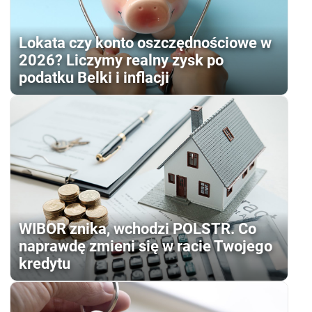
Lokata czy konto oszczędnościowe w
2026? Liczymy realny zysk po
podatku Belki i inflacji
WIBOR znika, wchodzi POLSTR. Co
naprawdę zmieni się w racie Twojego
kredytu