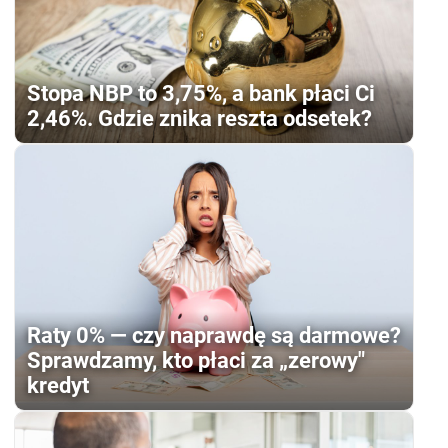
Stopa NBP to 3,75%, a bank płaci Ci
2,46%. Gdzie znika reszta odsetek?
Raty 0% — czy naprawdę są darmowe?
Sprawdzamy, kto płaci za „zerowy"
kredyt