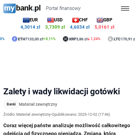
Portal finansowy
EUR
USD
CHF
GBP
4,3014 zł
3,7309 zł
4,6033 zł
5,0161 zł
ETH
7133,00 zł
XRP
3,86 zł
LTC
170,91 zł
0,11%
1,24%
1,76
Zalety i wady likwidacji gotówki
Materiał zewnętrzny
Banki
Źródło: Materiał zewnętrzny
•
Opublikowano:
2025-12-02 (17:46)
Coraz więcej państw analizuje możliwość całkowitego
odejścia od fizycznego pieniądza. Zmiana, która