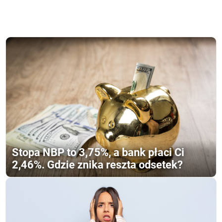
Stopa NBP to 3,75%, a bank płaci Ci
2,46%. Gdzie znika reszta odsetek?