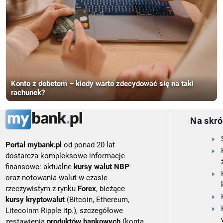
Konto z debetem – kiedy warto zdecydować się na taki
rachunek?
Na skró
Portal mybank.pl
od ponad 20 lat
dostarcza kompleksowe informacje
finansowe: aktualne
kursy walut NBP
oraz notowania walut w czasie
rzeczywistym z rynku
Forex
, bieżące
kursy kryptowalut
(Bitcoin, Ethereum,
Litecoinm Ripple itp.), szczegółowe
zestawienia
produktów bankowych
(konta