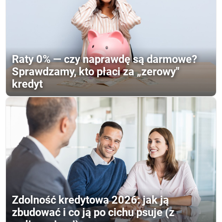
Raty 0% — czy naprawdę są darmowe?
Sprawdzamy, kto płaci za „zerowy"
kredyt
Zdolność kredytowa 2026: jak ją
zbudować i co ją po cichu psuje (z