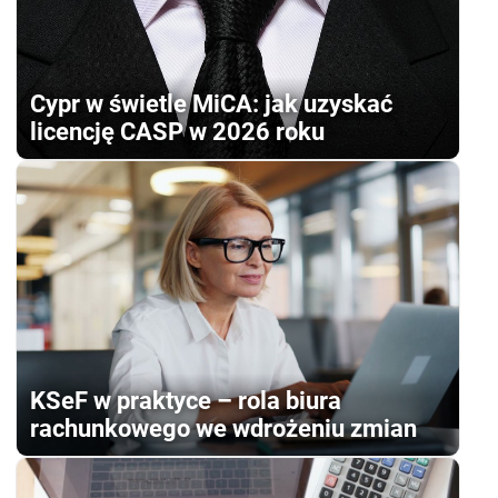
Cypr w świetle MiCA: jak uzyskać
licencję CASP w 2026 roku
KSeF w praktyce – rola biura
rachunkowego we wdrożeniu zmian