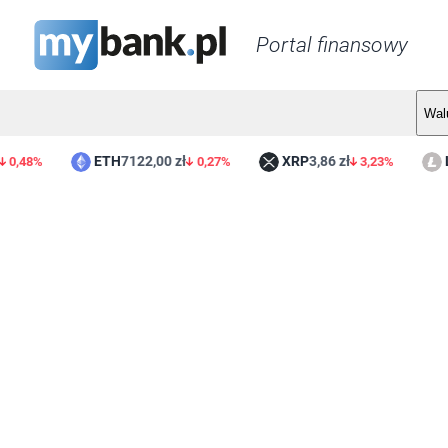
Portal finansowy
Wal
ETH
7122,00 zł
XRP
3,86 zł
LTC
48%
0,27%
3,23%