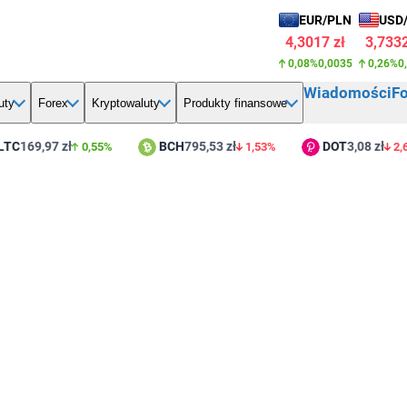
EUR/PLN
USD
4,3017 zł
3,7332
0,08%
0,0035
0,26%
0
Wiadomości
F
uty
Forex
Kryptowaluty
Produkty finansowe
169,97 zł
BCH
795,53 zł
DOT
3,08 zł
0,55%
1,53%
2,60%