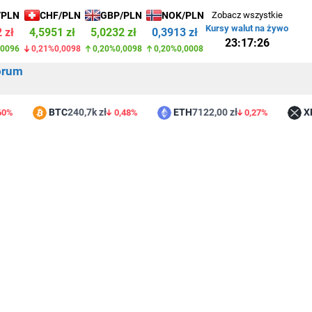
/PLN
CHF/PLN
GBP/PLN
NOK/PLN
Zobacz wszystkie
Kursy walut na żywo
 zł
4,5951 zł
5,0232 zł
0,3913 zł
23:17:26
,0096
0,21%
0,0098
0,20%
0,0098
0,20%
0,0008
orum
BTC
240,7k zł
ETH
7122,00 zł
XRP
3,
0,48%
0,27%