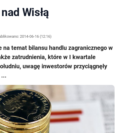
 nad Wisłą
blikowano:
2014-06-16 (12:16)
e na temat bilansu handlu zagranicznego w
akże zatrudnienia, które w I kwartale
opołudniu, uwagę inwestorów przyciągnęły
...