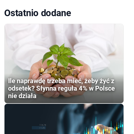
Ostatnio dodane
Ile naprawdę trzeba mieć, żeby żyć z
odsetek? Słynna reguła 4% w Polsce
nie działa