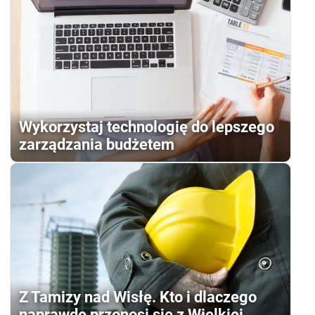
Wykorzystaj technologię do lepszego
zarządzania budżetem
Z Tamizy nad Wisłę. Kto i dlaczego
naprawdę przenosi się z Wielkiej