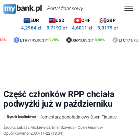
Portal finansowy
EUR
USD
CHF
GBP
4,2964 zł
3,7192 zł
4,6011 zł
5,0179 zł
ETH
7145,00 zł
XRP
3,85 zł
LTC
171,75 zł
0,28%
0,06%
1,2
Część członków RPP chciała
podwyżki już w październiku
Komentarz popołudniowy Open Finance
Rynek kapitałowy
Źródło: Łukasz Mickiewicz, Emil Szweda - Open Finance
•
Opublikowano:
2007-11-22 (18:04)