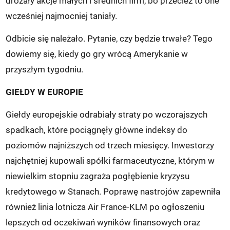
drożały akcje małych i średnich firm, bo przecież to one
wcześniej najmocniej taniały.
Odbicie się należało. Pytanie, czy będzie trwałe? Tego
dowiemy się, kiedy go gry wrócą Amerykanie w
przyszłym tygodniu.
GIEŁDY W EUROPIE
Giełdy europejskie odrabiały straty po wczorajszych
spadkach, które pociągnęły główne indeksy do
poziomów najniższych od trzech miesięcy. Inwestorzy
najchętniej kupowali spółki farmaceutyczne, którym w
niewielkim stopniu zagraża pogłębienie kryzysu
kredytowego w Stanach. Poprawę nastrojów zapewniła
również linia lotnicza Air France-KLM po ogłoszeniu
lepszych od oczekiwań wyników finansowych oraz