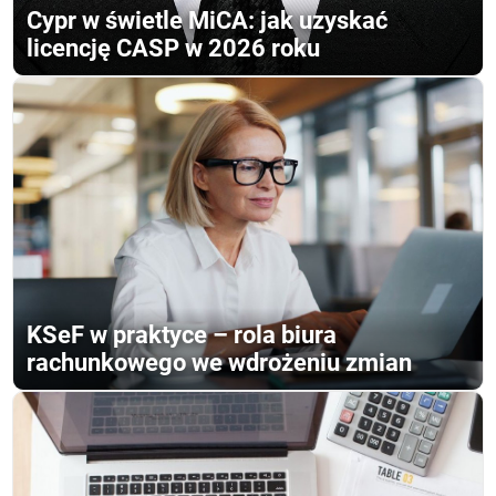
Cypr w świetle MiCA: jak uzyskać
licencję CASP w 2026 roku
KSeF w praktyce – rola biura
rachunkowego we wdrożeniu zmian